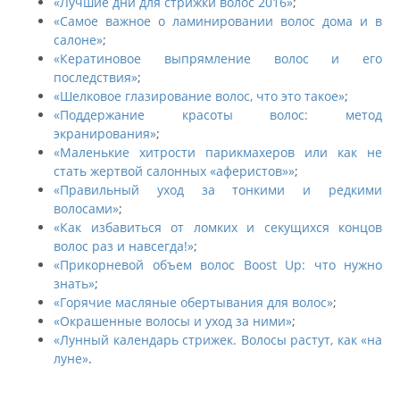
«Лучшие дни для стрижки волос 2016»
;
«Самое важное о ламинировании волос дома и в
салоне»
;
«Кератиновое выпрямление волос и его
последствия»
;
«Шелковое глазирование волос, что это такое»
;
«Поддержание красоты волос: метод
экранирования»
;
«Маленькие хитрости парикмахеров или как не
стать жертвой салонных «аферистов»»
;
«Правильный уход за тонкими и редкими
волосами»
;
«Как избавиться от ломких и секущихся концов
волос раз и навсегда!»
;
«Прикорневой объем волос Boost Up: что нужно
знать»
;
«Горячие масляные обертывания для волос»
;
«Окрашенные волосы и уход за ними»
;
«Лунный календарь стрижек. Волосы растут, как «на
луне»
.