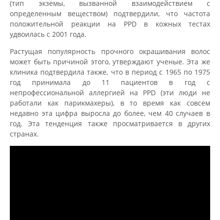
(тип экземы, вызванной взаимодействием с
определенным веществом) подтвердили, что частота
положительной реакции на PPD в кожных тестах
удвоилась с 2001 года.
Растущая популярность прочного окрашивания волос
может быть причиной этого, утверждают ученые. Эта же
клиника подтвердила также, что в период с 1965 по 1975
год принимала до 11 пациентов в год с
непрофессиональной аллергией на PPD (эти люди не
работали как парикмахеры), в то время как совсем
недавно эта цифра выросла до более, чем 40 случаев в
год. Эта тенденция также просматривается в других
странах.