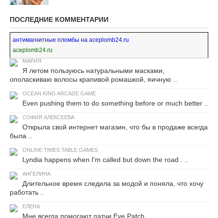
ПОСЛЕДНИЕ КОММЕНТАРИИ
антимагнитные пломбы на aceplomb24.ru
aceplomb24.ru
МАРИЯ
Я летом пользуюсь натуральными масками,
ополаскиваю волосы крапивой ромашкой, яичную ..
OCEAN KING ARCADE GAME
Even pushing them to do something before or much better ..
СОФИЯ АЛЕКСЕЕВА
Открыла свой интернет магазин, что бы в продаже всегда
была ..
ONLINE TIMES TABLE GAMES
Lyndia happens when I'm called but down the road . ..
АНГЕЛИНА
Длительное время следила за модой и поняла, что хочу
работать ..
ЕЛЕНА
Мне всегда помогают патчи Eye Patch