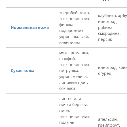
зверобой, мята,
клубника, арбу
тысячелистник,
виноград,
фиалка,
Нормальная кожа
рябина,
подорожник,
смородина,
укроп, шалфей,
персик
валериана
мята, ромашка,
шалфей,
тысячелистник,
виноград, киви
Сухая кожа
петрушка,
огурец
укроп, мелиса,
липовый цвет,
сок алоэ
листья или
почки березы,
пион,
тысячелистник,
апельсин,
полынь
грейпфрут,