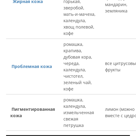
Жирная кожа
горькая,
мандарин,
зверобой,
земляника
мать-и-мачеха,
календула,
хвощ полевой,
кофе
ромашка,
крапива,
дубовая кора,
череда,
все цитрусов
Проблемная кожа
календула,
фрукты
чистотел,
зеленый чай,
кофе
ромашка,
календула,
Пигментированная
лимон (можно
измельченная
кожа
вместе с цедр
свежая
петрушка