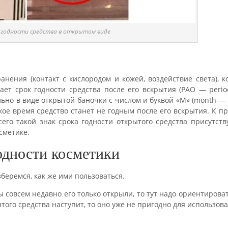
 годности средства в открытом виде
анения (контакт с кислородом и кожей, воздействие света), 
ет срок годности средства после его вскрытия (PAO — period
ельно в виде открытой баночки с числом и буквой «М» (month —
акое время средство станет не годным после его вскрытия. К п
его такой знак срока годности открытого средства присутств
сметике.
одности косметики
беремся, как же ими пользоваться.
вы совсем недавно его только открыли, то тут надо ориентирова
ытого средства наступит, то оно уже не пригодно для использов