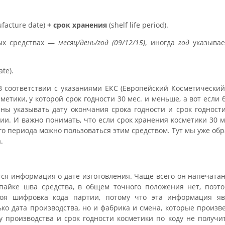
facture date)
+ срок хранения
(shelf life period).
ых средствах —
месяц/день/год (09/12/15)
, иногда
год
указывае
ate).
 В соответствии с указаниями ЕКС (Европейский Косметический
метики, у которой срок годности 30 мес. и меньше, а вот если
аны указывать дату окончания срока годности и срок годности
ии. И важно понимать, что если срок хранения косметики 30 
того периода можно пользоваться этим средством. Тут мы уже о
.
тся информация о дате изготовления. Чаще всего он напечата
спайке шва средства, в общем точного положения нет, поэто
воя шифровка кода партии, потому что эта информация яв
ко дата производства, но и фабрика и смена, которые произве
у производства и срок годности косметики по коду не получит