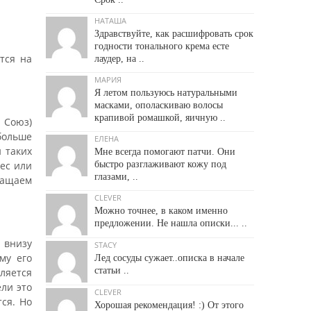
НАТАША
Здравствуйте, как расшифровать срок
годности тонального крема есте
тся на
лаудер, на ..
МАРИЯ
Я летом пользуюсь натуральными
масками, ополаскиваю волосы
крапивой ромашкой, яичную ..
 Союз)
 больше
ЕЛЕНА
 таких
Мне всегда помогают патчи. Они
мес или
быстро разглаживают кожу под
глазами, ..
бращаем
CLEVER
Можно точнее, в каком именно
предложении. Не нашла описки... ..
н внизу
STACY
му его
Лед сосуды сужает..описка в начале
статьи ..
ляется
ли это
CLEVER
ся. Но
Хорошая рекомендация! :) От этого