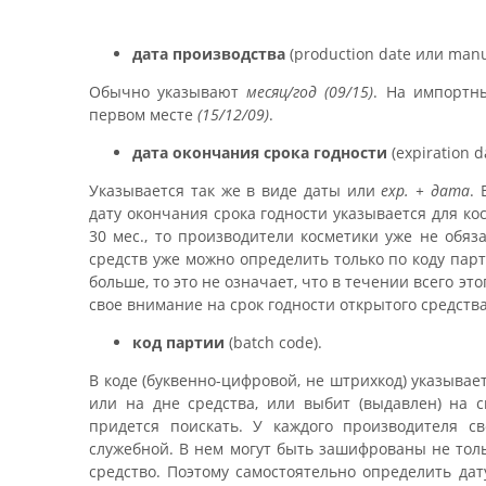
дата производства
(production date или manu
Обычно указывают
месяц/год (09/15)
. На импортн
первом месте
(15/12/09)
.
дата окончания срока годности
(expiration d
Указывается так же в виде даты или
exp. + дата
.
дату окончания срока годности указывается для кос
30 мес., то производители косметики уже не обяз
средств уже можно определить только по коду парт
больше, то это не означает, что в течении всего э
свое внимание на срок годности открытого средства
код партии
(batch code).
В коде (буквенно-цифровой, не штрихкод) указывае
или на дне средства, или выбит (выдавлен) на 
придется поискать. У каждого производителя с
служебной. В нем могут быть зашифрованы не толь
средство. Поэтому самостоятельно определить дат