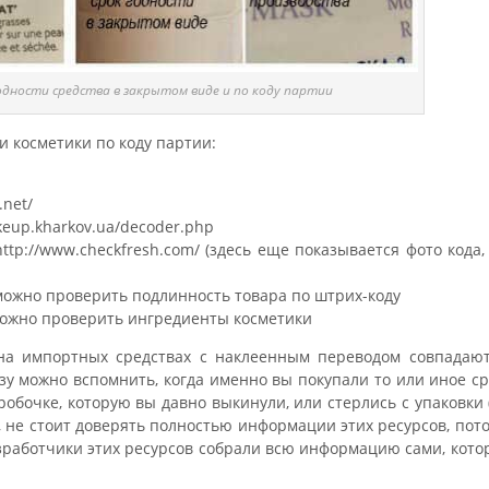
одности средства в закрытом виде и по коду партии
и косметики по коду партии:
.net/
keup.kharkov.ua/decoder.php
 http://www.checkfresh.com/ (здесь еще показывается фото кода,
ь можно проверить подлинность товара по штрих-коду
ь можно проверить ингредиенты косметики
 на импортных средствах с наклеенным переводом совпадают
разу можно вспомнить, когда именно вы покупали то или иное с
робочке, которую вы давно выкинули, или стерлись с упаковки 
 не стоит доверять полностью информации этих ресурсов, пот
зработчики этих ресурсов собрали всю информацию сами, кото