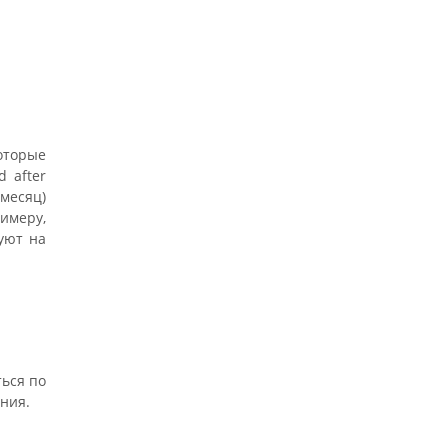
которые
 after
 месяц)
римеру,
уют на
ться по
ания.