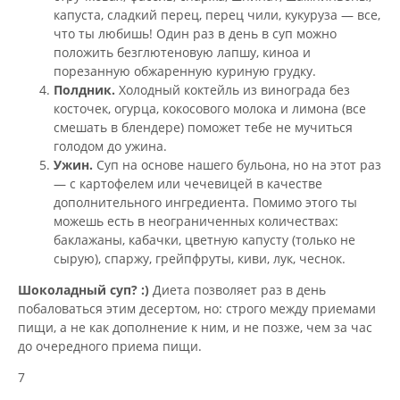
капуста, сладкий перец, перец чили, кукуруза — все,
что ты любишь! Один раз в день в суп можно
положить безглютеновую лапшу, киноа и
порезанную обжаренную куриную грудку.
Полдник.
Холодный коктейль из винограда без
косточек, огурца, кокосового молока и лимона (все
смешать в блендере) поможет тебе не мучиться
голодом до ужина.
Ужин.
Суп на основе нашего бульона, но на этот раз
— с картофелем или чечевицей в качестве
дополнительного ингредиента. Помимо этого ты
можешь есть в неограниченных количествах:
баклажаны, кабачки, цветную капусту (только не
сырую), спаржу, грейпфруты, киви, лук, чеснок.
Шоколадный суп? :)
Диета позволяет раз в день
побаловаться этим десертом, но: строго между приемами
пищи, а не как дополнение к ним, и не позже, чем за час
до очередного приема пищи.
7