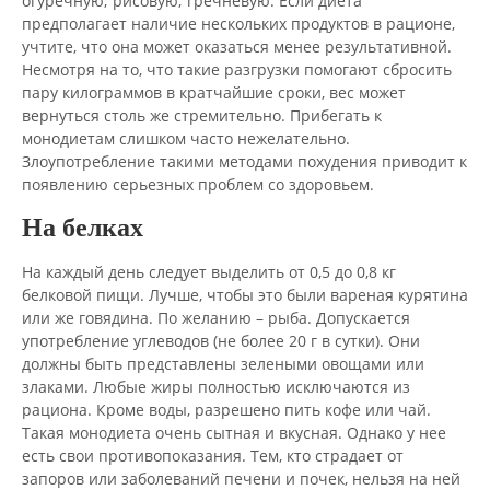
огуречную; рисовую; гречневую. Если диета
предполагает наличие нескольких продуктов в рационе,
учтите, что она может оказаться менее результативной.
Несмотря на то, что такие разгрузки помогают сбросить
пару килограммов в кратчайшие сроки, вес может
вернуться столь же стремительно. Прибегать к
монодиетам слишком часто нежелательно.
Злоупотребление такими методами похудения приводит к
появлению серьезных проблем со здоровьем.
На белках
На каждый день следует выделить от 0,5 до 0,8 кг
белковой пищи. Лучше, чтобы это были вареная курятина
или же говядина. По желанию – рыба. Допускается
употребление углеводов (не более 20 г в сутки). Они
должны быть представлены зелеными овощами или
злаками. Любые жиры полностью исключаются из
рациона. Кроме воды, разрешено пить кофе или чай.
Такая монодиета очень сытная и вкусная. Однако у нее
есть свои противопоказания. Тем, кто страдает от
запоров или заболеваний печени и почек, нельзя на ней