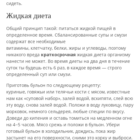
сидеть.
Жидкая диета
Общий принцип такой: питаться жидкой пищей в
определенное время. Сбалансированные супы и смузи
содержат все необходимые
витамины, клетчатку, белки, жиры и углеводы, поэтому
никакого вреда
краткосрочная
жидкая диета организму
нанести не может. Во время диеты на два дня в течение
суток ты будешь есть 6 раз, в каждое время — строго
определенный суп или смузи.
Приготовь бульон по следующему рецепту:
куриные, говяжьи или телячьи кости с мясом, известные
нам как «суповой набор», залей водой, вскипяти, слей всю
эту воду, снова залей водой. Положи в воду луковицу, пару
морковок, немного сельдерея, любые специи по вкусу.
Доведи до кипения и оставь томиться на медленном огне
на 4−5 часов. Мясо срежь и положи в бульон. Убери
готовый бульон в холодильник, дождись, пока жир
застынет на его поверхности, сними это корку и выброси.