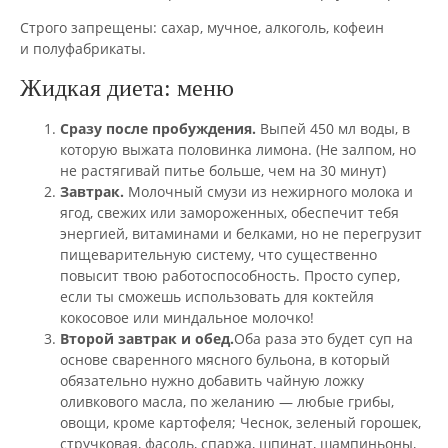
Строго запрещены: сахар, мучное, алкоголь, кофеин
и полуфабрикаты.
Жидкая диета: меню
Сразу после пробуждения.
Выпей 450 мл воды, в
которую выжата половинка лимона. (Не залпом, но
не растягивай питье больше, чем на 30 минут)
Завтрак.
Молочный смузи из нежирного молока и
ягод, свежих или замороженных, обеспечит тебя
энергией, витаминами и белками, но не перегрузит
пищеварительную систему, что существенно
повысит твою работоспособность. Просто супер,
если ты сможешь использовать для коктейля
кокосовое или миндальное молочко!
Второй завтрак и обед.
Оба раза это будет суп на
основе сваренного мясного бульона, в который
обязательно нужно добавить чайную ложку
оливкового масла, по желанию — любые грибы,
овощи, кроме картофеля; Чеснок, зеленый горошек,
стручковая, фасоль, спаржа, шпинат, шампиньоны,