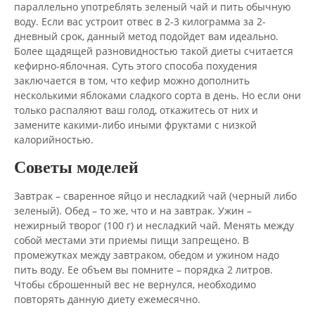
параллельно употреблять зеленый чай и пить обычную
воду. Если вас устроит отвес в 2-3 килограмма за 2-
дневный срок, данный метод подойдет вам идеально.
Более щадящей разновидностью такой диеты считается
кефирно-яблочная. Суть этого способа похудения
заключается в том, что кефир можно дополнить
несколькими яблоками сладкого сорта в день. Но если они
только распаляют ваш голод, откажитесь от них и
замените какими-либо иными фруктами с низкой
калорийностью.
Советы моделей
Завтрак – сваренное яйцо и несладкий чай (черный либо
зеленый). Обед – то же, что и на завтрак. Ужин –
нежирный творог (100 г) и несладкий чай. Менять между
собой местами эти приемы пищи запрещено. В
промежутках между завтраком, обедом и ужином надо
пить воду. Ее объем вы помните – порядка 2 литров.
Чтобы сброшенный вес не вернулся, необходимо
повторять данную диету ежемесячно.