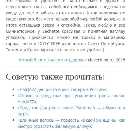
это задумка и удобство. Я часто бываю в дороге и
невозможно взять с собой все необходимые средства по
уходу, да еще и забыть что-то можно. А так положила по
саше нужного, без чего нельзя обойтись любой девушке, в
итоге остаешься свежа и спокойна. Также, люблю я всё
миниатюрное, у Sachette красивая и приятная взгляду
упаковка. Приобрести можно не только в магазинах
города, но и в
DUTY FREE аэропортов Санкт-Петербурга,
Тюмени и Красноярска, что опять таки удобно :)
Умный блог о красоте и здоровье
cleverblog.ru, 2018
Советую также прочитать:
«
HairJAZZ для роста волос теперь в России
»
;
«
Отзыв о средствах для ускорения роста волос
HairJAZZ
»
;
«Средство для роста волос Platinus V — обман или
нет?»
;
«Длинные волосы — гордость каждой женщины, как
быстро отрастить желаемую длину»
;