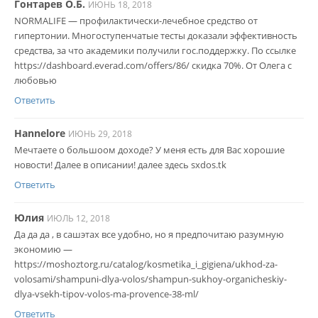
Гонтарев О.Б.
ИЮНЬ 18, 2018
NORMALIFE — профилактически-лечебное средство от
гипертонии. Многоступенчатые тесты доказали эффективность
средства, за что академики получили гос.поддержку. По ссылке
https://dashboard.everad.com/offers/86/ скидка 70%. От Олега с
любовью
Ответить
Hannelore
ИЮНЬ 29, 2018
Мечтаете о большоом доходе? У меня есть для Вас хорошие
новости! Далее в описании! далее здесь sxdos.tk
Ответить
Юлия
ИЮЛЬ 12, 2018
Да да да , в сашэтах все удобно, но я предпочитаю разумную
экономию —
https://moshoztorg.ru/catalog/kosmetika_i_gigiena/ukhod-za-
volosami/shampuni-dlya-volos/shampun-sukhoy-organicheskiy-
dlya-vsekh-tipov-volos-ma-provence-38-ml/
Ответить