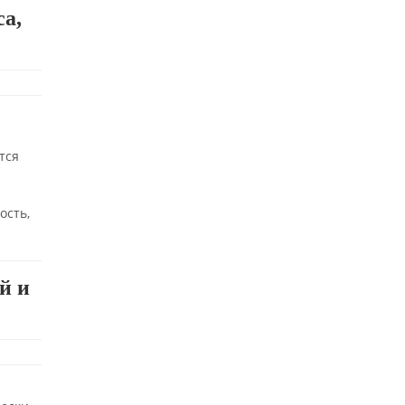
а,
тся
ость,
й и