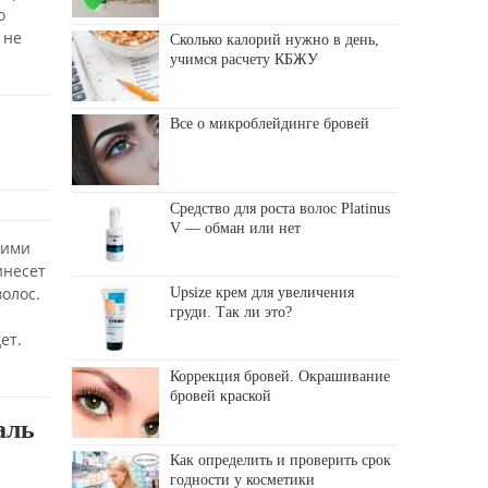
о
 не
Сколько калорий нужно в день,
учимся расчету КБЖУ
Все о микроблейдинге бровей
Средство для роста волос Platinus
V — обман или нет
шими
инесет
олос.
Upsize крем для увеличения
груди. Так ли это?
ет.
Коррекция бровей. Окрашивание
бровей краской
аль
Как определить и проверить срок
годности у косметики