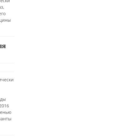
чески
з,
его
нщины
ля
ически
оды
2016
сенью
ианты