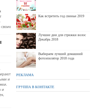
м
т
Как встретить год свиньи 2019
–
 своих
Лучшие дни для стрижки волос
Декабрь 2018
ы
Выбираем лучший домашний
фотоэпилятор 2018 года
ь
бирают
РЕКЛАМА
ными и
жки.
ГРУППА В КОНТАКТЕ
ы и
ек,