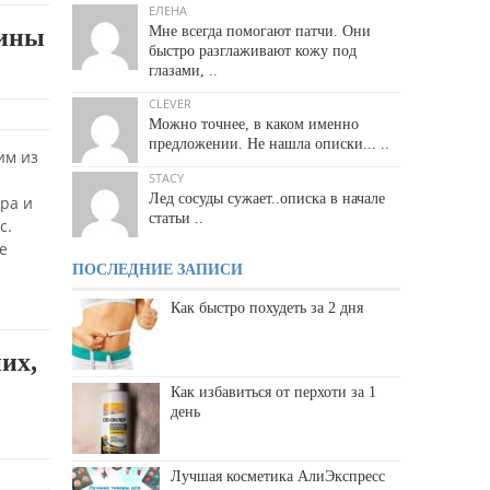
ЕЛЕНА
лины
Мне всегда помогают патчи. Они
быстро разглаживают кожу под
глазами, ..
CLEVER
Можно точнее, в каком именно
предложении. Не нашла описки... ..
им из
STACY
а
Лед сосуды сужает..описка в начале
ра и
статьи ..
с.
е
ПОСЛЕДНИЕ ЗАПИСИ
Как быстро похудеть за 2 дня
их,
Как избавиться от перхоти за 1
день
Лучшая косметика АлиЭкспресс