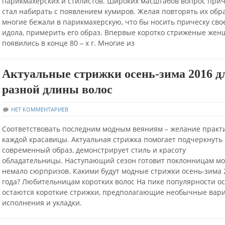
парикмахерских и стилистов. Широких масштабов вопрос при
стал набирать с появлением кумиров. Желая повторять их обра
многие бежали в парикмахерскую, что бы носить прическу сво
идола, примерить его образ. Впервые коротко стриженые же
появились в конце 80 – х г. Многие из
Актуальные стрижки осень-зима 2016 д
разной длины волос
НЕТ КОММЕНТАРИЕВ
Соответствовать последним модным веяниям – желание практ
каждой красавицы. Актуальная стрижка помогает подчеркнуть
современный образ, демонстрирует стиль и красоту
обладательницы. Наступающий сезон готовит поклонницам м
немало сюрпризов. Какими будут модные стрижки осень-зима 
года? Любительницам коротких волос На пике популярности о
остаются короткие стрижки, предполагающие необычные вар
исполнения и укладки.