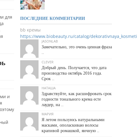
ми для
ПОСЛЕДНИЕ КОММЕНТАРИИ
да
bb кремы
,
https://www.biobeauty.ru/catalog/dekorativnaya_kosmet
ля
JASONLAB
Замечательно, это очень ценная фраза
..
рь
CLEVER
Добрый день. Получается, что дата
производства октябрь 2016 года.
Срок ..
НАТАША
Здравствуйте, как расшифровать срок
ими и
годности тонального крема есте
я
лаудер, на ..
поэтому
МАРИЯ
Я летом пользуюсь натуральными
нный
масками, ополаскиваю волосы
крапивой ромашкой, яичную ..