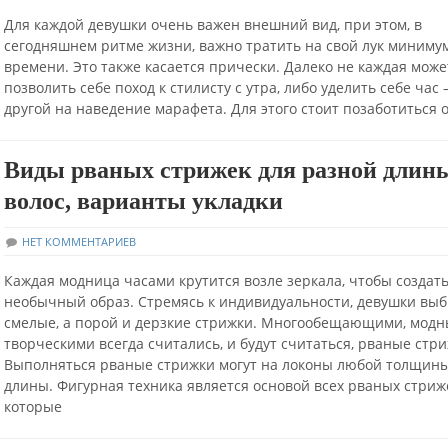
Для каждой девушки очень важен внешний вид, при этом, в
сегодняшнем ритме жизни, важно тратить на свой лук миниму
времени. Это также касается прически. Далеко не каждая може
позволить себе поход к стилисту с утра, либо уделить себе час 
другой на наведение марафета. Для этого стоит позаботиться о
Виды рваных стрижек для разной длин
волос, варианты укладки
НЕТ КОММЕНТАРИЕВ
Каждая модница часами крутится возле зеркала, чтобы создат
необычный образ. Стремясь к индивидуальности, девушки вы
смелые, а порой и дерзкие стрижки. Многообещающими, мод
творческими всегда считались, и будут считаться, рваные стри
Выполняться рваные стрижки могут на локоны любой толщин
длины. Фигурная техника является основой всех рваных стриж
которые