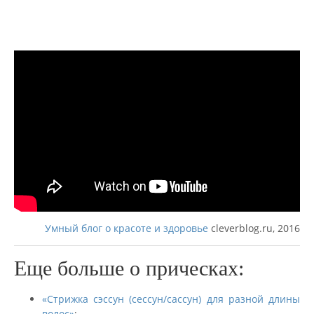
Умный блог о красоте и здоровье
cleverblog.ru, 2016
Еще больше о прическах:
«Стрижка сэссун (сессун/сассун) для разной длины
волос»
;