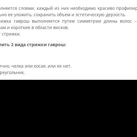
олняется слоями, каждый из них необходимо красиво профилир
но ее уложить, сохранить объем и эстетическую дерзость.
ижка гаврош выполняется путем симметрии длины волос –
ам и короткие в области висков.
 стрижки.
лить 2 вида стрижки гаврош:
но, челка или косая, или ее нет.
треугольник.