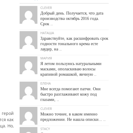
CLEVER
Добрый день. Получается, что дата
производства октябрь 2016 года.
Срок ..
НАТАША
Здравствуйте, как расшифровать срок
годности тонального крема есте
лаудер, на ..
МАРИЯ
Я летом пользуюсь натуральными
масками, ополаскиваю волосы
крапивой ромашкой, яичную ..
ЕЛЕНА
Мне всегда помогают патчи. Они
быстро разглаживают кожу под
глазами, ..
CLEVER
 герой
Можно точнее, в каком именно
ся как
предложении. Не нашла описки... ..
ца. Но,
STACY