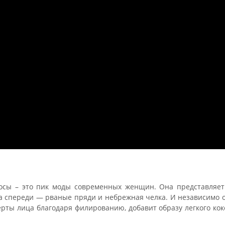
осы – это пик моды современных женщин. Она представляет
а спереди — рваные пряди и небрежная челка. И независимо о
рты лица благодаря филированию, добавит образу легкого коке