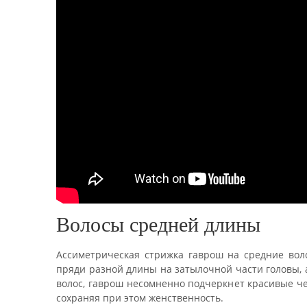
Волосы средней длины
Ассиметрическая стрижка гаврош на средние вол
пряди разной длины на затылочной части головы, 
волос, гаврош несомненно подчеркнет красивые че
сохраняя при этом женственность.