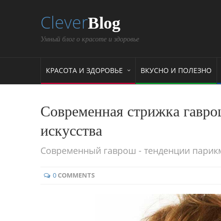
Clever
Blog
Умный блог о красоте и здоровье
КРАСОТА И ЗДОРОВЬЕ
ВКУСНО И ПОЛЕЗНО
Современная стрижка гавро
искусства
Современный гаврош - тенденции парикм
0
COMMENTS