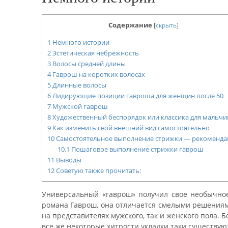
Содержание
[
скрыть
]
1
Немного истории
2
Эстетическая небрежность
3
Волосы средней длины
4
Гаврош на коротких волосах
5
Длинные волосы
6
Лидирующие позиции гавроша для женщин после 50
7
Мужской гаврош
8
Художественный беспорядок или классика для мальчи
9
Как изменить свой внешний вид самостоятельно
10
Самостоятельное выполнение стрижки — рекоменда
10.1
Пошаговое выполнение стрижки гаврош
11
Выводы
12
Советую также прочитать:
Универсальный «гаврош» получил свое необычное
романа Гаврош, она отличается смелыми решениями
на представителях мужского, так и женского пола. Б
все же некоторые хитрости укладки таки существую