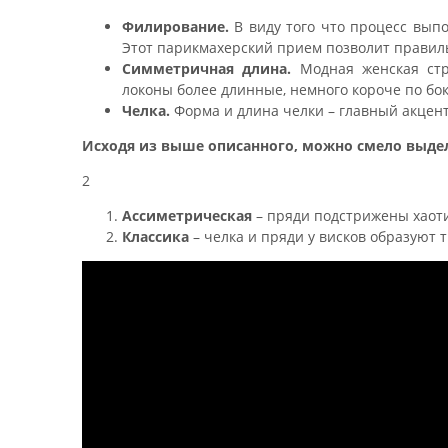
Филирование.
В виду того что процесс вып
Этот парикмахерский прием позволит правиль
Симметричная длина.
Модная женская стр
локоны более длинные, немного короче по бок
Челка.
Форма и длина челки – главный акцент
Исходя из выше описанного, можно смело выде
2
Ассиметрическая
– пряди подстрижены хаотич
Классика
– челка и пряди у висков образуют 