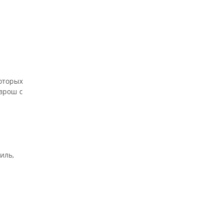
оторых
врош с
иль,