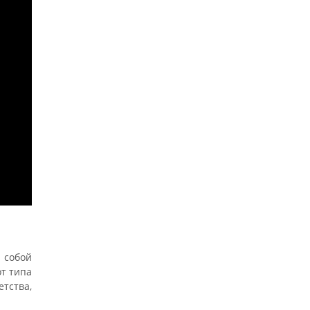
 собой
т типа
тства,