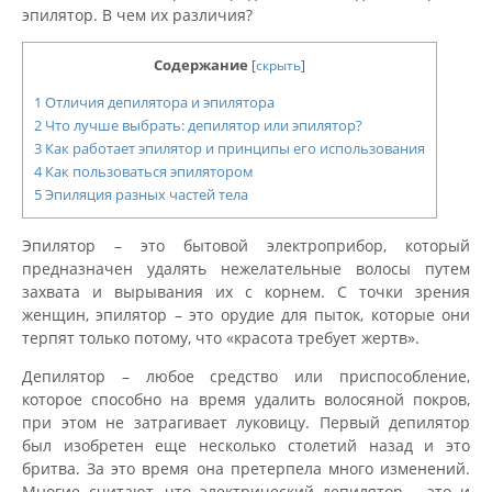
эпилятор. В чем их различия?
Содержание
[
скрыть
]
1
Отличия депилятора и эпилятора
2
Что лучше выбрать: депилятор или эпилятор?
3
Как работает эпилятор и принципы его использования
4
Как пользоваться эпилятором
5
Эпиляция разных частей тела
Эпилятор – это бытовой электроприбор, который
предназначен удалять нежелательные волосы путем
захвата и вырывания их с корнем. С точки зрения
женщин, эпилятор – это орудие для пыток, которые они
терпят только потому, что «красота требует жертв».
Депилятор – любое средство или приспособление,
которое способно на время удалить волосяной покров,
при этом не затрагивает луковицу. Первый депилятор
был изобретен еще несколько столетий назад и это
бритва. За это время она претерпела много изменений.
Многие считают, что электрический депилятор – это и