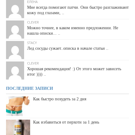
ЕЛЕНА
Мне всегда помогают патчи. Они быстро разглаживают
кожу под глазами, ..
CLEVER
Можно точнее, в каком именно предложении. Не
нашла описки... ..
STACY
Лед сосуды сужает..описка в начале статьи ..
CLEVER
Хорошая рекомендация! :) От этого может зависеть
итог )))) ..
ПОСЛЕДНИЕ ЗАПИСИ
Как быстро похудеть за 2 дня
Как избавиться от перхоти за 1 день