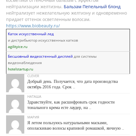
косметики оттеночный бальзам с эффектом
нейтрализации желтизны.
Бальзам Пепельный блонд
нейтрализует нежелательную желтизну и одновременно
придает оттенок осветленным волосам.
https://www.biobeauty.ru/
Каток искусственный лед
и дистрибьютор искусственных катков
agilityice.ru
Бесшовный видеостенный дисплей
для системы
видеонаблюдения
hotelstartup.ru
CLEVER
Добрый день. Получается, что дата производства
октябрь 2016 года. Срок ..
НАТАША
Здравствуйте, как расшифровать срок годности
тонального крема есте лаудер, на ..
МАРИЯ
Я летом пользуюсь натуральными масками,
ополаскиваю волосы крапивой ромашкой, яичную ..