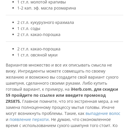
1 ст.л. молотой крапивы
1-2 кап. эф. масла розмарина
2 ст.л. кукурузного крахмала
1 ст.л. соды
2 ст.л. какао-порошка
2 ст.л. какао-порошка
1 ст.л. овсяной муки
Вариантов множество и все их описывать смысла не
вижу. Ингредиенты можете совмещать по своему
желанию и возможно вы создадите свой вариант сухого
шампуня, сделанного своими руками. Либо купить
готовый вариант, к примеру, на
iHerb.com, для скидки
5$ пройдите по ссылке или введите промокод
ZRS875.
Главное помните, что это экстренная мера, а не
замена полноценному процессу мытья головы. Иначе
могут возникнуть проблемы. Такие, как
выпадение волос
и
появление перхоти
. Не думаю, что сэкономленное
время с использованием сухого шампуня того стоит. Ко