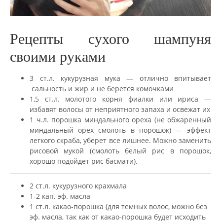
Рецепты сухого шампуня
своими руками
3 ст.л. кукурузная мука — отлично впитывает
сальность и жир и не берется комочками
1,5 ст.л. молотого корня фиалки или ириса —
избавят волосы от неприятного запаха и освежат их
1 ч.л. порошка миндального ореха (не обжаренный
миндальный орех смолоть в порошок) — эффект
легкого скраба, уберет все лишнее. Можно заменить
рисовой мукой (смолоть белый рис в порошок,
хорошо подойдет рис басмати).
2 ст.л. кукурузного крахмала
1-2 кап. эф. масла
1 ст.л. какао-порошка (для темных волос, можно без
эф. масла, так как от какао-порошка будет исходить