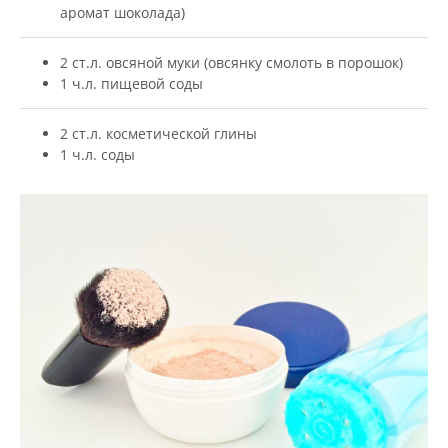
аромат шоколада)
2 ст.л. овсяной муки (овсянку смолоть в порошок)
1 ч.л. пищевой соды
2 ст.л. косметической глины
1 ч.л. соды