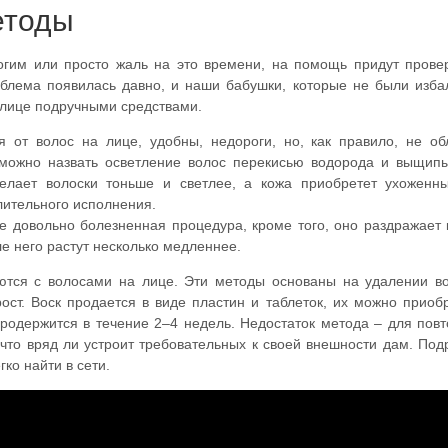
етоды
огим или просто жаль на это времени, на помощь придут пров
блема появилась давно, и наши бабушки, которые не были изба
а лице подручными средствами.
 от волос на лице, удобны, недороги, но, как правило, не о
ожно назвать осветление волос перекисью водорода и выщипы
елает волоски тоньше и светлее, а кожа приобретет ухоженны
длительного исполнения.
 довольно болезненная процедура, кроме того, оно раздражает 
е него растут несколько медленнее.
ются с волосами на лице. Эти методы основаны на удалении во
ост. Воск продается в виде пластин и таблеток, их можно приоб
родержится в течение 2–4 недель. Недостаток метода – для пов
 что вряд ли устроит требовательных к своей внешности дам. По
гко найти в сети.