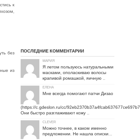
стись к
ихозом,
ПОСЛЕДНИЕ КОММЕНТАРИИ
уть без
МАРИЯ
Я летом пользуюсь натуральными
нные из
масками, ополаскиваю волосы
крапивой ромашкой, яичную ..
ЕЛЕНА
Мне всегда помогают патчи Дизао
(https://c.gdeslon.ru/cc/92eb2370b37a4fcab637677ce697b
Они быстро разглаживают кожу ..
CLEVER
Можно точнее, в каком именно
предложении. Не нашла описки...
..