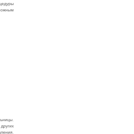
оцедуры
можным
льницы.
 других
вления.