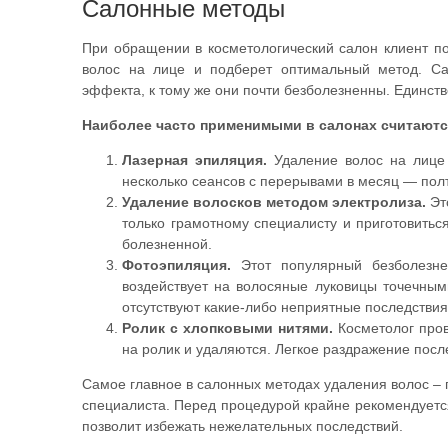
Салонные методы
При обращении в косметологический салон клиент пол
волос на лице и подберет оптимальный метод. С
эффекта, к тому же они почти безболезненны. Единст
Наиболее часто применимыми в салонах считают
Лазерная эпиляция.
Удаление волос на лице 
несколько сеансов с перерывами в месяц — полто
Удаление волосков методом электролиза.
Эт
только грамотному специалисту и приготовитьс
болезненной.
Фотоэпиляция.
Этот популярный безболезне
воздействует на волосяные луковицы точечны
отсутствуют какие-либо неприятные последствия
Ролик с хлопковыми нитями.
Косметолог пров
на ролик и удаляются. Легкое раздражение посл
Самое главное в салонных методах удаления волос – 
специалиста. Перед процедурой крайне рекомендуется
позволит избежать нежелательных последствий.