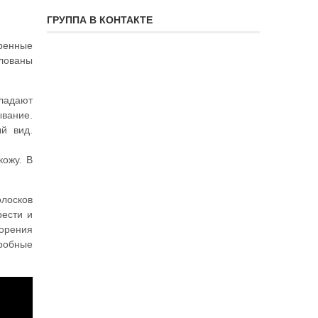
ГРУППА В КОНТАКТЕ
еренные
лованы
бладают
вание.
й вид.
кожу. В
лосков
рести и
торения
дробные