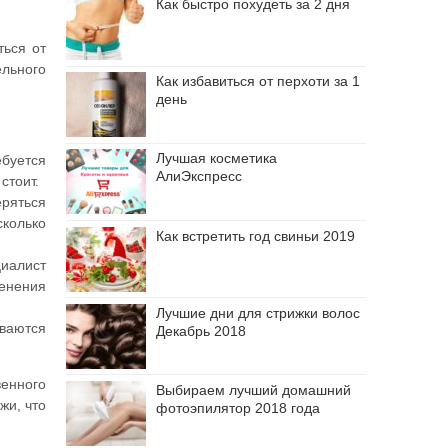
Как быстро похудеть за 2 дня
ться от
льного
Как избавиться от перхоти за 1
день
Лучшая косметика
буется
АлиЭкспресс
стоит.
еряться
сколько
Как встретить год свиньи 2019
иалист
менения
Лучшие дни для стрижки волос
ываются
Декабрь 2018
венного
Выбираем лучший домашний
жи, что
фотоэпилятор 2018 года