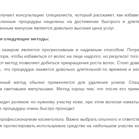
учает консультацию специалиста, который расскажет, как избави
алонные процедуры нацелены на достижение быстрого и длите
венным минусом является довольно высокая цена услуг.
ся следующие методы:
лазером является прогрессивным и надежным способом. Потре
ра, чтобы избавиться от волос на лице надолго, но результат того 
от метод позволяет добиться прекращения роста волос. Стоит дов
я, что процедура окажется довольно длительной по времени и не
нный метод обычно применяется для удаления усиков. Спец
ми световыми импульсами. Метод хорош тем, что после его при
.
одит роликом по нужному участку кожи, при этом волоски намат
е процедуры очень быстро проходит.
профессионализм косметолога. Важно выбрать опытного и ответст
 протестировать используемое средство на небольшом участке ко