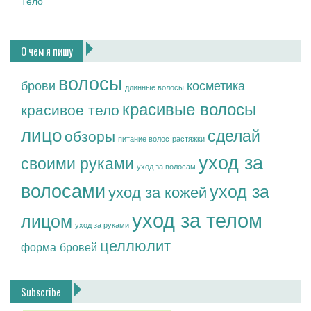
Тело
О чем я пишу
волосы
брови
косметика
длинные волосы
красивые волосы
красивое тело
лицо
сделай
обзоры
питание волос
растяжки
уход за
своими руками
уход за волосам
волосами
уход за
уход за кожей
уход за телом
лицом
уход за руками
целлюлит
форма бровей
Subscribe