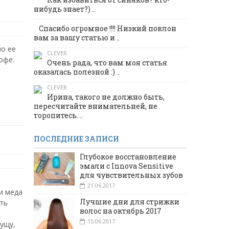
нибудь знает?) ..
Спасибо огромное !!!! Низкий поклон
вам за вашу статью и ..
мо ее
CLEVER
офе.
Очень рада, что вам моя статья
оказалась полезной :) ..
CLEVER
Ирина, такого не должно быть,
пересчитайте внимательней, не
торопитесь. ..
ПОСЛЕДНИЕ ЗАПИСИ
Глубокое восстановление
эмали с Innova Sensitive
для чувствительных зубов
21.06.2017
и меда
Лучшие дни для стрижки
ить
волос на октябрь 2017
15.06.2017
ущу,