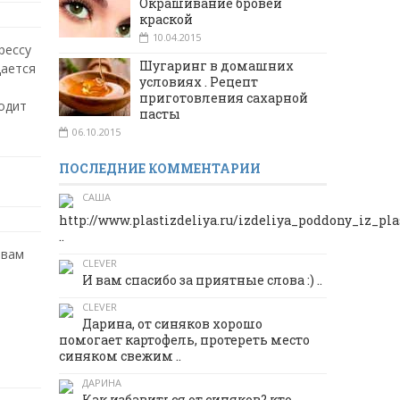
Окрашивание бровей
краской
10.04.2015
рессу
Шугаринг в домашних
дается
условиях . Рецепт
м
приготовления сахарной
одит
пасты
06.10.2015
ПОСЛЕДНИЕ КОММЕНТАРИИ
САША
http://www.plastizdeliya.ru/izdeliya_poddony_iz_pl
..
 вам
CLEVER
И вам спасибо за приятные слова :) ..
CLEVER
Дарина, от синяков хорошо
помогает картофель, протереть место
синяком свежим ..
ДАРИНА
Как избавиться от синяков? кто-