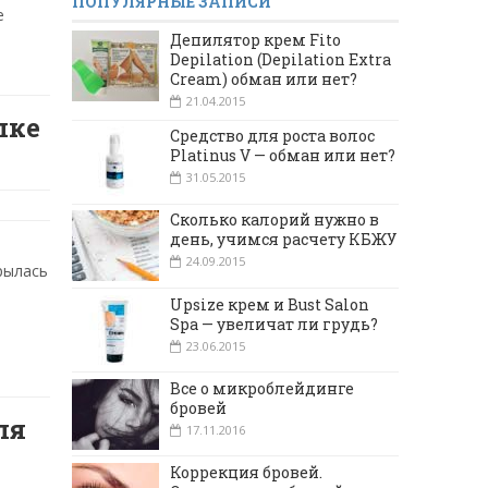
ПОПУЛЯРНЫЕ ЗАПИСИ
е
Депилятор крем Fito
Depilation (Depilation Extra
Cream) обман или нет?
21.04.2015
лке
Средство для роста волос
Platinus V — обман или нет?
31.05.2015
Сколько калорий нужно в
день, учимся расчету КБЖУ
24.09.2015
рылась
Upsize крем и Bust Salon
Spa — увеличат ли грудь?
23.06.2015
Все о микроблейдинге
бровей
ля
17.11.2016
Коррекция бровей.