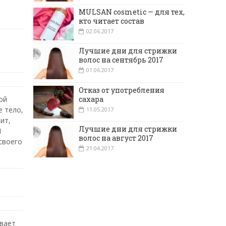
MULSAN cosmetic — для тех,
кто читает состав
02.06.2017
Лучшие дни для стрижки
волос на сентябрь 2017
01.06.2017
Отказ от употребления
сахара
ой
е тело,
11.05.2017
ит,
Лучшие дни для стрижки
И
волос на август 2017
своего
21.04.2017
вает