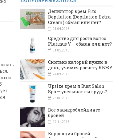
ПОПУЛЯРНЫЕ ЗАПИСИ
жно
Депилятор крем Fito
Depilation (Depilation Extra
Cream) обман или нет?
21.04.2015
Средство для роста волос
Platinus V — обман или нет?
31.05.2015
Сколько калорий нужно в
олнять
день, учимся расчету КБЖУ
ься,
24.09.2015
юсы и
б
Upsize крем и Bust Salon
дует
Spa — увеличат ли грудь?
кая
23.06.2015
Все о микроблейдинге
бровей
17.11.2016
Коррекция бровей.