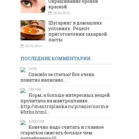
Окрашивание бровей
краской
10.04.2015
Шугаринг в домашних
условиях . Рецепт
приготовления сахарной
пасты
06.10.2015
ПОСЛЕДНИЕ КОММЕНТАРИИ
LION
Спасибо за статью! Все очень
понятно написано. ..
СВЕТИК
Норм, а больше интересных вещей
прочитала на мантропланке.
http://mantroplanka.ru/pitanie/norma-
kbzhu.html ..
АЛЕКСИЯ
Конечно надо считать и главное
стараться сжигать больше чем
потребляешь))) ..