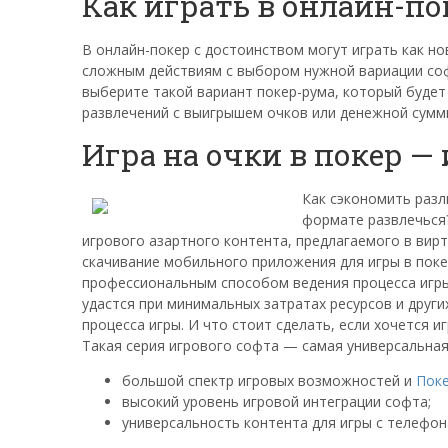
Как играть в онлайн-п
В онлайн-покер с достоинством могут играть как но
сложным действиям с выбором нужной вариации софт
выберите такой вариант покер-рума, который будет
развлечений с выигрышем очков или денежной сумм
Игра на очки в покер —
Как сэкономить разл
формате развлечься
игрового азартного контента, предлагаемого в ви
скачивание мобильного приложения для игры в поке
профессиональным способом ведения процесса игры
удастся при минимальных затратах ресурсов и друг
процесса игры. И что стоит сделать, если хочется 
Такая серия игрового софта — самая универсальн
большой спектр игровых возможностей и
Поке
высокий уровень игровой интеграции софта;
универсальность контента для игры с телефон