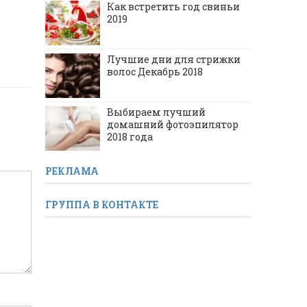
Как встретить год свиньи
2019
Лучшие дни для стрижки
волос Декабрь 2018
Выбираем лучший
домашний фотоэпилятор
2018 года
РЕКЛАМА
ГРУППА В КОНТАКТЕ