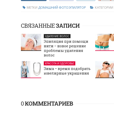
МЕТКИ
ДОМАШНИЙ ФОТОЭПИЛЯТОР
КАТЕГОРИИ
СВЯЗАННЫЕ
ЗАПИСИ
УДАЛЕНИЕ ВОЛОС
Эпиляция при помощи
нити – новое решение
проблемы удаления
волос
КРАСОТА И ЗДОРОВЬЕ
Зима – время подобрать
ювелирные украшения
0
КОММЕНТАРИЕВ