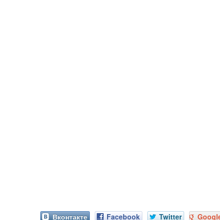
Вконтакте
Facebook
Twitter
Googl