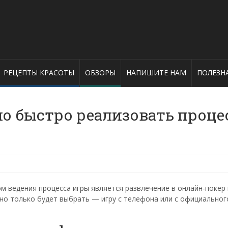
РЕЦЕПТЫ КРАСОТЫ
ОБЗОРЫ
НАПИШИТЕ НАМ
ПОЛЕЗН
но быстро реализовать проце
 ведения процесса игры является развлечение в онлайн-покер 
жно только будет выбрать — игру с телефона или с официальног