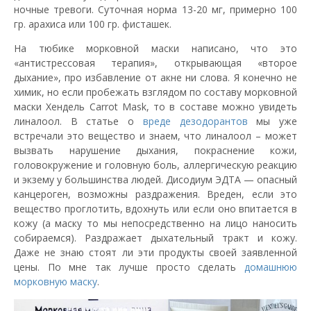
ночные тревоги. Суточная норма 13-20 мг, примерно 100
гр. арахиса или 100 гр. фисташек.
На тюбике морковной маски написано, что это
«антистрессовая терапия», открывающая «второе
дыхание», про избавление от акне ни слова. Я конечно не
химик, но если пробежать взглядом по составу морковной
маски Хендель Carrot Mask, то в составе можно увидеть
линалоол. В статье о
вреде дезодорантов
мы уже
встречали это вещество и знаем, что линалоол – может
вызвать нарушение дыхания, покраснение кожи,
головокружение и головную боль, аллергическую реакцию
и экзему у большинства людей. Дисодиум ЭДТА — опасный
канцероген, возможны раздражения. Вреден, если это
вещество проглотить, вдохнуть или если оно впитается в
кожу (а маску то мы непосредственно на лицо наносить
собираемся). Раздражает дыхательный тракт и кожу.
Даже не знаю стоят ли эти продукты своей заявленной
цены. По мне так лучше просто сделать
домашнюю
морковную маску
.