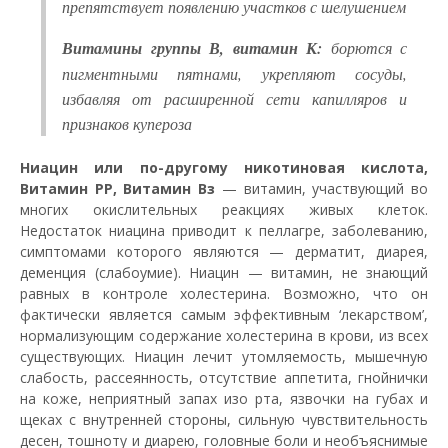
препятствует появлению участков с шелушением
Витамины группы В, витамин К:
борются с
пигментными пятнами, укрепляют сосуды,
избавляя от расширенной сети капилляров и
признаков купероза
Ниацин или по-другому никотиновая кислота,
Витамин PP, Витамин Вз
— витамин, участвующий во
многих окислительных реакциях живых клеток.
Недостаток ниацина приводит к пеллагре, заболеванию,
симптомами которого являются — дерматит, диарея,
деменция (слабоумие). Ниацин — витамин, не знающий
равных в контроле холестерина. Возможно, что он
фактически является самым эффективным ‘лекарством’,
нормализующим содержание холестерина в крови, из всех
существующих. Ниацин лечит утомляемость, мышечную
слабость, рассеянность, отсутствие аппетита, гнойнички
на коже, неприятный запах изо рта, язвочки на губах и
щеках с внутренней стороны, сильную чувствительность
десен, тошноту и диарею, головные боли и необъяснимые