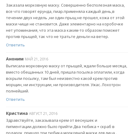
Заказала морковную маску. Совершенно бесполезная маска,
все что говорят ерунда, пиар.применяла каждый день,в
течении двух недель ,ни один прыщ не прошел, кожа от этой
маски чище не становится. Даже элементарно на коробочке
нет упоминания, что эта маска каким-то образом поможет
против прыщей, так что не тратьте деньги на ветер.
Ответить
Аноним
МАЙ 21, 2016
Выписала морковную маску от прыщей, ждали больше месяца,
вместо обещанных 10 дней, пришла посылка оплатили, когда
вскрыли посылку, там был неизвестно какой крем против
морщин, ни инструкции, ни производителя. Ужас. Лохотрон
полнейший.
Ответить
Кристина
АВГУСТ 21, 2016
Здравствуйте, заказывала крем от веснушек и
пигментации.должно было прийти Два тюбика + скраб в
подарок, пришло три тюбика морковной маски для лица .