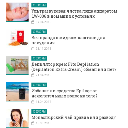
ОБЗОРЫ
Ультразвуковая чистка лица аппаратом
LW-006 в домашних условиях
07.04.2015
ОБЗОРЫ
Вся правда о жидком каштане для
похудения
21.11.2015
ОБЗОРЫ
Депилятор крем Fito Depilation
(Depilation Extra Cream) обман или нет?
21.04.2015
ОБЗОРЫ
Избавит ли средство Epilage от
нежелательных волос на теле?
11.04.2017
ОБЗОРЫ
Монастырский чай правда или развод?
15.03.2016