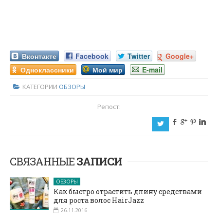
Вконтакте
Facebook
Twitter
Google+
Одноклассники
Мой мир
E-mail
КАТЕГОРИИ
ОБЗОРЫ
Репост:
b
c
d
j
a
СВЯЗАННЫЕ
ЗАПИСИ
ОБЗОРЫ
Как быстро отрастить длину средствами
для роста волос HairJazz
26.11.2016