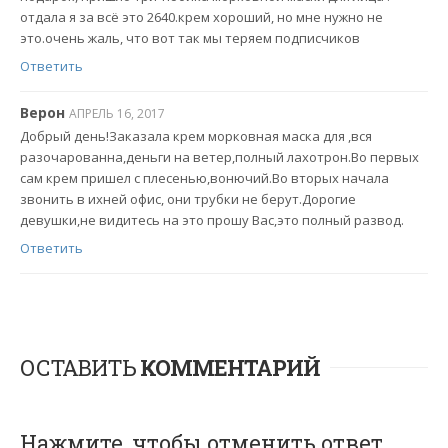
отдала я за всё это 2640.крем хороший, но мне нужно не
это.очень жаль, что вот так мы теряем подписчиков
Ответить
Верон
АПРЕЛЬ 16, 2017
Добрый день!Заказала крем морковная маска для ,вся
разочарованна,деньги на ветер,полный лахотрон.Во первых
сам крем пришел с плесенью,вонючий.Во вторых начала
звонить в ихней офис, они трубки не берут.Дорогие
девушки,не видитесь на это прошу Вас,это полный развод.
Ответить
ОСТАВИТЬ
КОММЕНТАРИЙ
Нажмите, чтобы отменить ответ.