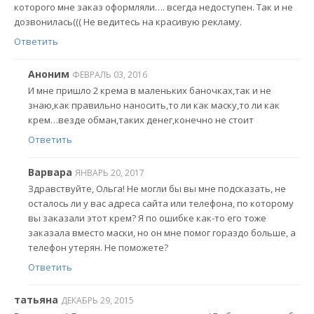
которого мне заказ оформляли…. всегда недоступен. Так и не
дозвонилась((( Не ведитесь на красивую рекламу.
Ответить
Аноним
ФЕВРАЛЬ 03, 2016
И мне пришло 2 крема в маленьких баночках,так и не
знаю,как правильно наносить,то ли как маску,то ли как
крем…везде обман,таких денег,конечно не стоит
Ответить
Варвара
ЯНВАРЬ 20, 2017
Здравствуйте, Ольга! Не могли бы вы мне подсказать, не
осталось ли у вас адреса сайта или телефона, по которому
вы заказали этот крем? Я по ошибке как-то его тоже
заказала вместо маски, но он мне помог гораздо больше, а
телефон утерян. Не поможете?
Ответить
татьяна
ДЕКАБРЬ 29, 2015