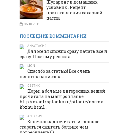
Шугаринг в домашних
условиях . Рецепт
приготовления сахарной
пасты
06.10.2015
ПОСЛЕДНИЕ КОММЕНТАРИИ
АНАСТАСИЯ
Для меня сложно сразу начать все и
сразу. Поэтому решила ..
LION
Спасибо за статью! Все очень
понятно написано. ..
СВЕТИК
Норм, а больше интересных вещей
прочитала на мантропланке.
http://mantroplanka.ru/pitanie/norma-
kbzhu.html ..
АЛЕКСИЯ
Конечно надо считать и главное
стараться сжигать больше чем
потребляешь))) ..