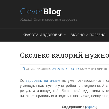
Clever
Blog
Умный блог о красоте и здоровье
КРАСОТА И ЗДОРОВЬЕ
ВКУСНО И ПОЛЕЗНО
Сколько калорий нужно
ОПУБЛИКОВАНО
24.09.2015
16
КОММЕНТАРИЕВ
Со
здоровым питанием
мы уже познакомились и се
углеводы) вам нужно употреблять ежедневно. А с
результата (похудеть/набрать вес/поддерживать ве
питаться правильно и подсчитывать ежедневную но
Содержание
[
скрыть
]