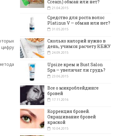
Cream) обман или нет?
21.04.2015
Средство для роста волос
Platinus V — обман или нет?
31.05.2015
оторых
Сколько калорий нужно в
день, учимся расчету КБЖУ
 цифру
24.09.2015
метода
Upsize крем и Bust Salon
Spa — увеличат ли грудь?
23.06.2015
Все о микроблейдинге
бровей
17.11.2016
Коррекция бровей.
Окрашивание бровей
краской
10.04.2015