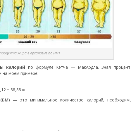
процента жира в организме по ИМТ
мы калорий
по формуле Кэтча — МакАрдла. Зная процент
м на моем примере:
12 = 38,88 кг
(БМ)
— это минимальное количество калорий, необходим