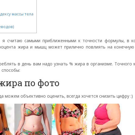
дексу массы тела
еводов)
о я считаю самыми приближенными к точности формулы, в к
роцента жира и мышц может прилично повлиять на конечную
реблять в день вам надо узнать % жира в организме. Точного 
 способы:
жира по фото
да можем объективно оценить, всегда хочется снизить цифру :)