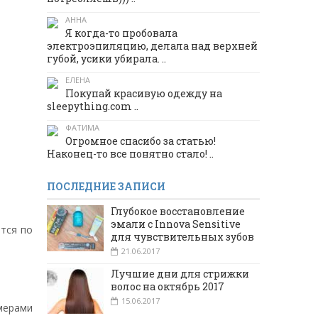
АННА
Я когда-то пробовала
электроэпиляцию, делала над верхней
губой, усики убирала. ..
ЕЛЕНА
Покупай красивую одежду на
sleepything.com ..
ФАТИМА
Огромное спасибо за статью!
Наконец-то все понятно стало! ..
ПОСЛЕДНИЕ ЗАПИСИ
Глубокое восстановление
эмали с Innova Sensitive
ется по
для чувствительных зубов
21.06.2017
Лучшие дни для стрижки
волос на октябрь 2017
15.06.2017
имерами