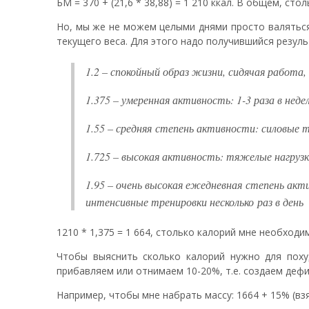
БМ = 370 + (21,6 * 38,88) = 1 210 ккал. В общем, ст
Но, мы же не можем целыми днями просто валяться
текущего веса. Для этого надо получившийся резул
1.2 – спокойный образ жизни, сидячая работа
1.375 – умеренная активность: 1-3 раза в недел
1.55 – средняя степень активности: силовые т
1.725 – высокая активность: тяжелые нагрузки
1.95 – очень высокая ежедневная степень акт
интенсивные тренировки несколько раз в день
1210 * 1,375 = 1 664, столько калорий мне необход
Чтобы выяснить сколько калорий нужно для поху
прибавляем или отнимаем 10-20%, т.е. создаем дефи
Например, чтобы мне набрать массу: 1664 + 15% (взя