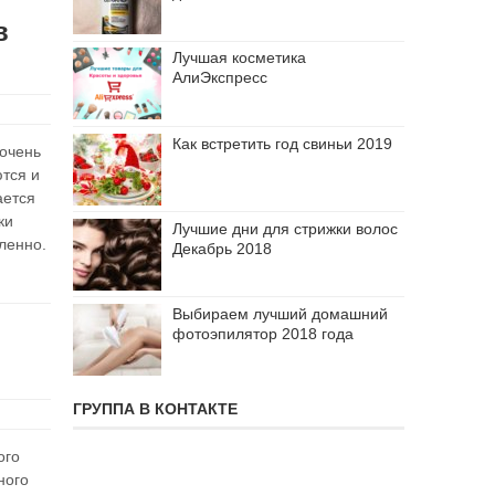
в
Лучшая косметика
АлиЭкспресс
Как встретить год свиньи 2019
 очень
ются и
ается
ки
Лучшие дни для стрижки волос
ленно.
Декабрь 2018
Выбираем лучший домашний
фотоэпилятор 2018 года
ГРУППА В КОНТАКТЕ
ого
ного