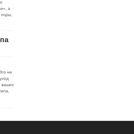
ро
и», а
 поры,
ипа
Это не
 уход
е ваших
типа,