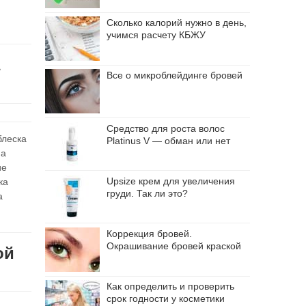
Сколько калорий нужно в день,
учимся расчету КБЖУ
Все о микроблейдинге бровей
Средство для роста волос
блеска
Platinus V — обман или нет
на
ие
Upsize крем для увеличения
ка
груди. Так ли это?
а
Коррекция бровей.
Окрашивание бровей краской
ой
Как определить и проверить
срок годности у косметики