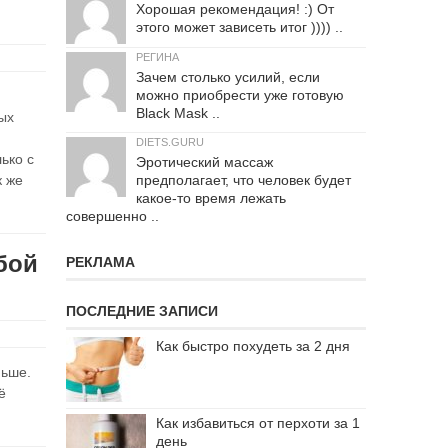
Хорошая рекомендация! :) От
этого может зависеть итог )))) ..
РЕГИНА
Зачем столько усилий, если
можно приобрести уже готовую
Black Mask ..
ых
DIETS.GURU
ько с
Эротический массаж
предполагает, что человек будет
к же
какое-то время лежать
совершенно ..
бой
РЕКЛАМА
ПОСЛЕДНИЕ ЗАПИСИ
Как быстро похудеть за 2 дня
ньше.
ё
Как избавиться от перхоти за 1
день