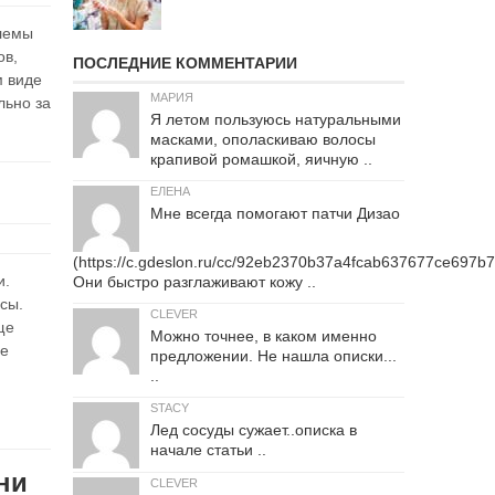
блемы
ов,
ПОСЛЕДНИЕ КОММЕНТАРИИ
м виде
МАРИЯ
льно за
Я летом пользуюсь натуральными
масками, ополаскиваю волосы
крапивой ромашкой, яичную ..
ЕЛЕНА
Мне всегда помогают патчи Дизао
(https://c.gdeslon.ru/cc/92eb2370b37a4fcab637677ce697b
и.
Они быстро разглаживают кожу ..
осы.
CLEVER
ще
Можно точнее, в каком именно
ое
предложении. Не нашла описки...
..
STACY
Лед сосуды сужает..описка в
начале статьи ..
ни
CLEVER