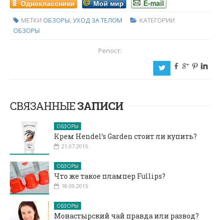
Одноклассники
Мой мир
E-mail
МЕТКИ
ОБЗОРЫ
,
УХОД ЗА ТЕЛОМ
КАТЕГОРИИ
ОБЗОРЫ
Репост:
b
c
d
j
a
СВЯЗАННЫЕ
ЗАПИСИ
ОБЗОРЫ
Крем Hendel’s Garden стоит ли купить?
21.07.2015
ОБЗОРЫ
Что же такое плампер Fullips?
18.09.2015
ОБЗОРЫ
Монастырский чай правда или развод?