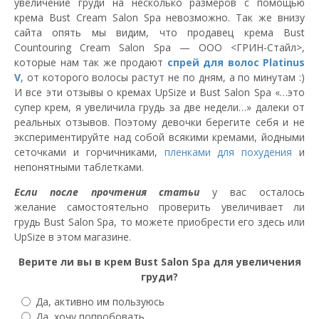
увеличение груди на несколько размеров с помощью
крема Bust Cream Salon Spa невозможно. Так же внизу
сайта опять мы видим, что продавец крема Bust
Countouring Cream Salon Spa — ООО <ГРИН-Стайл>,
которые нам так же продают
спрей для волос Platinus
V
, от которого волосы растут не по дням, а по минутам :)
И все эти отзывы о кремах UpSize и Bust Salon Spa «…это
супер крем, я увеличила грудь за две недели…» далеки от
реальных отзывов. Поэтому девочки берегите себя и не
экспериментируйте над собой всякими кремами, йодными
сеточками и горчичниками,
пленками для похудения
и
непонятными таблетками.
Если после прочтения статьи
у вас осталось
желание самостоятельно проверить увеличивает ли
грудь Bust Salon Spa, то можете приобрести его здесь или
UpSize в этом магазине.
Верите ли вы в крем Bust Salon Spа для увеличения
груди?
Да, активно им пользуюсь
Да, хочу попробовать