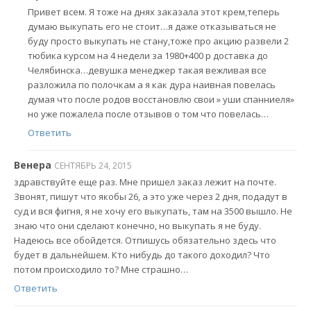
Привет всем. Я тоже на днях заказала этот крем,теперь
думаю выкупать его не стоит…я даже отказываться не
буду просто выкупать не стану,тоже про акцию развели 2
тюбика курсом на 4 недели за 1980+400 р доставка до
Челябинска…девушка менеджер такая вежливая все
разложила по полочкам а я как дура наивная повелась
думая что после родов восстановлю свои » уши спанниеля»
но уже пожалела после отзывов о том что повелась…
Ответить
Венера
СЕНТЯБРЬ 24, 2015
здравствуйте еще раз. Мне пришел заказ лежит на почте.
Звонят, пишут что якобы 26, а это уже через 2 дня, подадут в
суд и вся фигня, я не хочу его выкупать, там на 3500 вышло. Не
знаю что они сделают конечно, но выкупать я не буду.
Надеюсь все обойдется. Отпишусь обязательно здесь что
будет в дальнейшем. Кто нибудь до такого доходил? Что
потом происходило то? Мне страшно…
Ответить