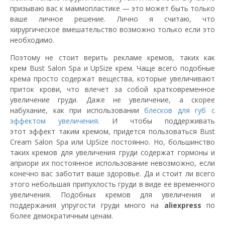
призываю вас к маммопластике — это может быть только
ваше личное решение. Лично я считаю, что
хирургическое вмешательство возможно только если это
необходимо.
Поэтому не стоит верить рекламе кремов, таких как
крем Bust Salon Spa и UpSize крем. Чаще всего подобные
крема просто содержат вещества, которые увеличивают
приток крови, что влечет за собой кратковременное
увеличение груди. Даже не увеличение, а скорее
набухание, как при использовании
блесков для губ с
эффектом увеличения
. И чтобы поддерживать
этот эффект таким кремом, придется пользоваться Bust
Cream Salon Spa или UpSize постоянно. Но, большинство
таких кремов для увеличения груди содержат гормоны и
априори их постоянное использование невозможно, если
конечно вас заботит ваше здоровье. Да и стоит ли всего
этого небольшая припухлость груди в виде ее временного
увеличения. Подобных кремов для увеличения и
поддержания упругости груди много на
aliexpress
по
более демократичным ценам.