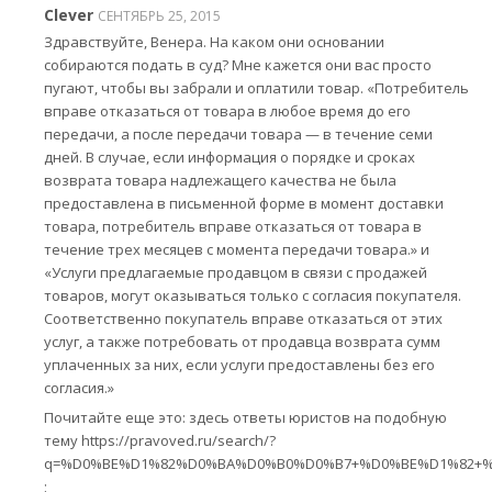
Clever
СЕНТЯБРЬ 25, 2015
Здравствуйте, Венера. На каком они основании
собираются подать в суд? Мне кажется они вас просто
пугают, чтобы вы забрали и оплатили товар. «Потребитель
вправе отказаться от товара в любое время до его
передачи, а после передачи товара — в течение семи
дней. В случае, если информация о порядке и сроках
возврата товара надлежащего качества не была
предоставлена в письменной форме в момент доставки
товара, потребитель вправе отказаться от товара в
течение трех месяцев с момента передачи товара.» и
«Услуги предлагаемые продавцом в связи с продажей
товаров, могут оказываться только с согласия покупателя.
Соответственно покупатель вправе отказаться от этих
услуг, а также потребовать от продавца возврата сумм
уплаченных за них, если услуги предоставлены без его
согласия.»
Почитайте еще это: здесь ответы юристов на подобную
тему https://pravoved.ru/search/?
q=%D0%BE%D1%82%D0%BA%D0%B0%D0%B7+%D0%BE%D1%82+%
;