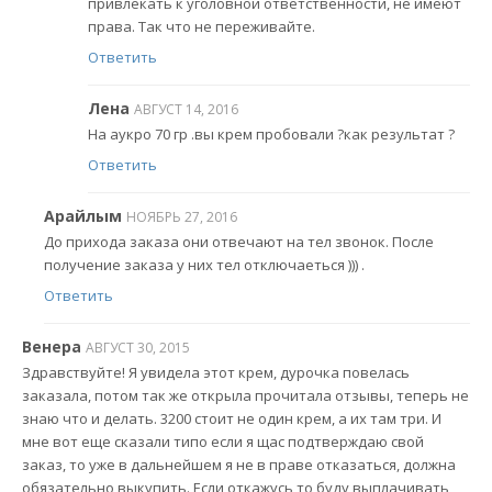
привлекать к уголовной ответственности, не имеют
права. Так что не переживайте.
Ответить
Лена
АВГУСТ 14, 2016
На аукро 70 гр .вы крем пробовали ?как результат ?
Ответить
Арайлым
НОЯБРЬ 27, 2016
До прихода заказа они отвечают на тел звонок. После
получение заказа у них тел отключаеться ))) .
Ответить
Венера
АВГУСТ 30, 2015
Здравствуйте! Я увидела этот крем, дурочка повелась
заказала, потом так же открыла прочитала отзывы, теперь не
знаю что и делать. 3200 стоит не один крем, а их там три. И
мне вот еще сказали типо если я щас подтверждаю свой
заказ, то уже в дальнейшем я не в праве отказаться, должна
обязательно выкупить. Если откажусь то буду выплачивать