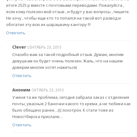
итоге 2525 р вместе с почтовыми переводами. Пожалуйста ,
если кому полезен мой отзыв , и будут у вас вопросы , пишите.
Не хочу , чтобы еще кто то попался на такой вот развод и
обогатил эту всю их шарашкину кантору !!!
Ответить
Clever
СЕНТЯБРЬ 23, 2015
Спасибо вам за такой подробный отзыв. Думаю, многим
девушкам он будет очень полезен. Жаль, что на нашем
доверии многие хотят нажиться(
Ответить
Аноним
ОКТЯБРЬ 23, 2015
У меня та же проблема, сегодня забрала заказ с отделения
почты, ужасные 2 баночки какого то крема ,а не тюбики как
было обещано ранее…((( лохотрон. К стати тоже из
Новостбирска прислали…
Ответить