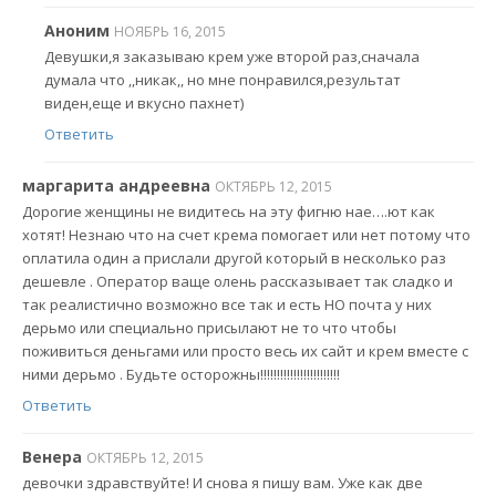
Аноним
НОЯБРЬ 16, 2015
Девушки,я заказываю крем уже второй раз,сначала
думала что ,,никак,, но мне понравился,результат
виден,еще и вкусно пахнет)
Ответить
маргарита андреевна
ОКТЯБРЬ 12, 2015
Дорогие женщины не видитесь на эту фигню нае….ют как
хотят! Незнаю что на счет крема помогает или нет потому что
оплатила один а прислали другой который в несколько раз
дешевле . Оператор ваще олень рассказывает так сладко и
так реалистично возможно все так и есть НО почта у них
дерьмо или специально присылают не то что чтобы
поживиться деньгами или просто весь их сайт и крем вместе с
ними дерьмо . Будьте осторожны!!!!!!!!!!!!!!!!!!!!!!!!
Ответить
Венера
ОКТЯБРЬ 12, 2015
девочки здравствуйте! И снова я пишу вам. Уже как две