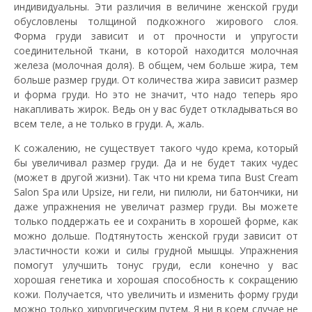
индивидуальны. Эти различия в величине женской груди
обусловлены толщиной подкожного жирового слоя.
Форма груди зависит и от прочности и упругости
соединительной ткани, в которой находится молочная
железа (молочная доля). В общем, чем больше жира, тем
больше размер груди. От количества жира зависит размер
и форма груди. Но это не значит, что надо теперь яро
накапливать жирок. Ведь он у вас будет откладываться во
всем теле, а не только в груди. А, жаль.
К сожалению, не существует такого чудо крема, который
бы увеличивал размер груди. Да и не будет таких чудес
(может в другой жизни). Так что ни крема типа Bust Cream
Salon Spa или Upsize, ни гели, ни пилюли, ни батончики, ни
даже упражнения не увеличат размер груди. Вы можете
только поддержать ее и сохранить в хорошей форме, как
можно дольше. Подтянутость женской груди зависит от
эластичности кожи и силы грудной мышцы. Упражнения
помогут улучшить тонус груди, если конечно у вас
хорошая генетика и хорошая способность к сокращению
кожи. Получается, что увеличить и изменить форму груди
можно только хирургическим путем. Я ни в коем случае не