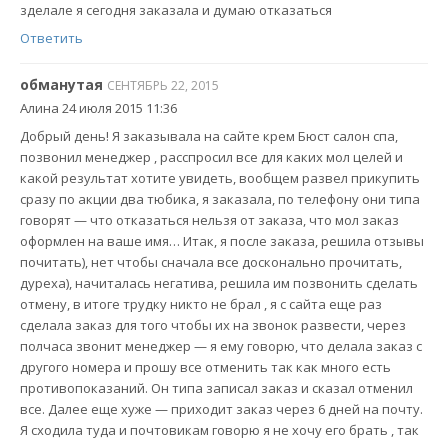
зделале я сегодня заказала и думаю отказаться
Ответить
обманутая
СЕНТЯБРЬ 22, 2015
Алина 24 июля 2015 11:36
Добрый день! Я заказывала на сайте крем Бюст салон спа,
позвонил менеджер , расспросил все для каких мол целей и
какой результат хотите увидеть, вообщем развел прикупить
сразу по акции два тюбика, я заказала, по телефону они типа
говорят — что отказаться нельзя от заказа, что мол заказ
оформлен на ваше имя… Итак, я после заказа, решила отзывы
почитать), нет чтобы сначала все досконально прочитать,
дуреха), начиталась негатива, решила им позвонить сделать
отмену, в итоге трудку никто не брал , я с сайта еще раз
сделала заказ для того чтобы их на звонок развести, через
полчаса звонит менеджер — я ему говорю, что делала заказ с
другого номера и прошу все отменить так как много есть
противопоказаний. Он типа записал заказ и сказал отменил
все. Далее еще хуже — приходит заказ через 6 дней на почту.
Я сходила туда и почтовикам говорю я не хочу его брать , так