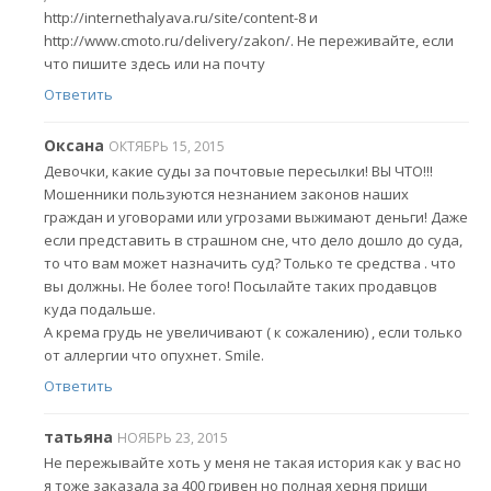
http://internethalyava.ru/site/content-8 и
http://www.cmoto.ru/delivery/zakon/. Не переживайте, если
что пишите здесь или на почту
Ответить
Оксана
ОКТЯБРЬ 15, 2015
Девочки, какие суды за почтовые пересылки! ВЫ ЧТО!!!
Мошенники пользуются незнанием законов наших
граждан и уговорами или угрозами выжимают деньги! Даже
если представить в страшном сне, что дело дошло до суда,
то что вам может назначить суд? Только те средства . что
вы должны. Не более того! Посылайте таких продавцов
куда подальше.
А крема грудь не увеличивают ( к сожалению) , если только
от аллергии что опухнет. Smile.
Ответить
татьяна
НОЯБРЬ 23, 2015
Не пережывайте хоть у меня не такая история как у вас но
я тоже заказала за 400 гривен но полная херня прищи