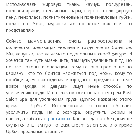
Использовали жировую ткань, каучук, полиуретан,
воловьи хрящи, стеклянные шары, шерсть, полиэфирную
пену, пенопласт, полиэтиленовые и поливиниловые губки,
полиэстер. Ужас, мурашки аж по коже, как все это
представляю.
Сейчас маммопластика очень распространена и
количество желающих увеличить грудь всегда большое.
Мы, девушки, всегда чем-то недовольны в своей фигуре. И
хочется там чуть уменьшить, там чуть увеличить и тд. Но
не все готовы к операции, кому-то она просто не по
карману, кто-то боится «ложиться под нож», кому-то
вообще идея нахождения инородного предмета в теле
вовсе чужда. И девушки ищут иные способы по
увеличению груди. И на глаза может попасться крем Bust
Salon Spa для увеличения груди (другое название этого
крема — UpSize). Использование которого обещает
увеличить грудь на 2 размера, округлить формы и
навсегда забыть о
растяжках
. Как всегда на обещания не
скупятся и штампуют о Bust Cream Salon Spa и о креме
UpSize «реальные отзывы».