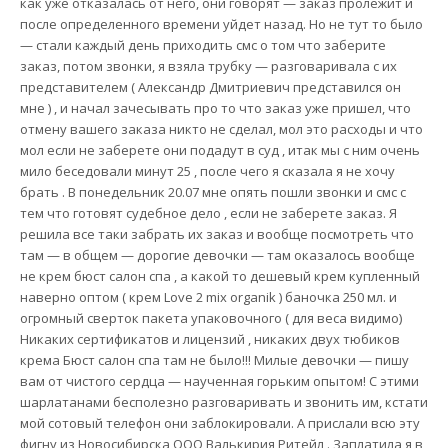
как уже отказалась от него, они говорят — заказ пролежит и
после определенного времени уйдет назад. Но не тут то было
— стали каждый день приходить смс о том что заберите
заказ, потом звонки, я взяла трубку — разговаривала с их
представителем ( Александр Дмитриевич представился он
мне ) , и начал зачесывать про то что заказ уже пришел, что
отмену вашего заказа никто не сделал, мол это расходы и что
мол если не заберете они подадут в суд , итак мы с ним очень
мило беседовали минут 25 , после чего я сказала я не хочу
брать . В понедельник 20.07 мне опять пошли звонки и смс с
тем что готовят судебное дело , если не заберете заказ. Я
решила все таки забрать их заказ и вообще посмотреть что
там — в общем — дорогие девочки — там оказалось вообще
не крем бюст салон спа , а какой то дешевый крем купленный
наверно оптом ( крем Love 2 mix organik ) баночка 250 мл. и
огромный сверток пакета упаковочного ( для веса видимо)
Никаких сертификатов и лицензий , никаких двух тюбиков
крема Бюст салон спа там не было!!! Милые девочки — пишу
вам от чистого сердца — наученная горьким опытом! С этими
шарлатанами бесполезно разговаривать и звонить им, кстати
мой сотовый телефон они заблокировали. А прислали всю эту
фигну из Новосибирска ООО Валькирия Ритейл . Заплатила я в