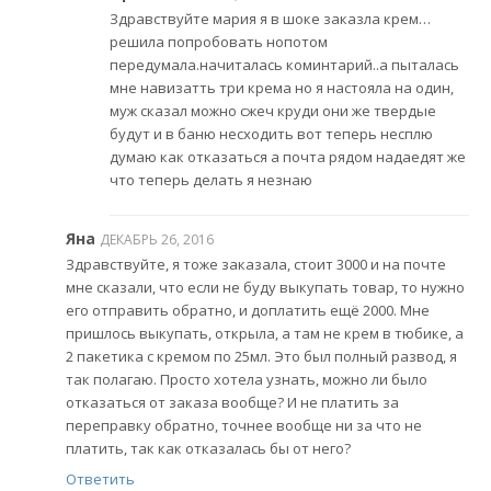
Здравствуйте мария я в шоке заказла крем…
решила попробовать нопотом
передумала.начиталась коминтарий..а пыталась
мне навизатть три крема но я настояла на один,
муж сказал можно сжеч круди они же твердые
будут и в баню несходить вот теперь несплю
думаю как отказаться а почта рядом надаедят же
что теперь делать я незнаю
Яна
ДЕКАБРЬ 26, 2016
Здравствуйте, я тоже заказала, стоит 3000 и на почте
мне сказали, что если не буду выкупать товар, то нужно
его отправить обратно, и доплатить ещё 2000. Мне
пришлось выкупать, открыла, а там не крем в тюбике, а
2 пакетика с кремом по 25мл. Это был полный развод, я
так полагаю. Просто хотела узнать, можно ли было
отказаться от заказа вообще? И не платить за
переправку обратно, точнее вообще ни за что не
платить, так как отказалась бы от него?
Ответить