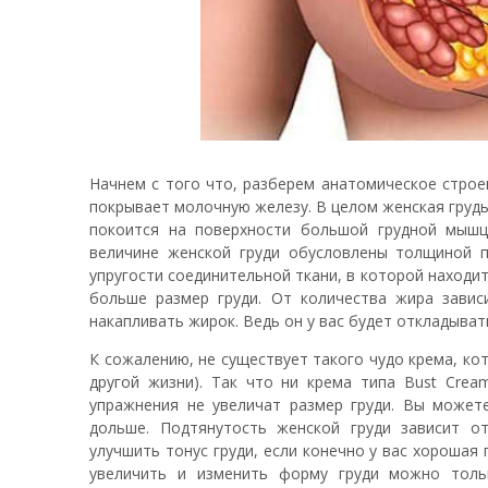
Начнем с того что, разберем анатомическое строен
покрывает молочную железу. В целом женская груд
покоится на поверхности большой грудной мышц
величине женской груди обусловлены толщиной п
упругости соединительной ткани, в которой находи
больше размер груди. От количества жира завис
накапливать жирок. Ведь он у вас будет откладыватьс
К сожалению, не существует такого чудо крема, кот
другой жизни). Так что ни крема типа Bust Cream
упражнения не увеличат размер груди. Вы может
дольше. Подтянутость женской груди зависит о
улучшить тонус груди, если конечно у вас хорошая
увеличить и изменить форму груди можно толь