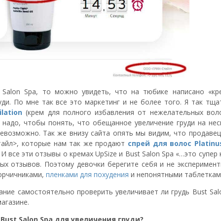
 Salon Spa, то можно увидеть, что на тюбике написано «кр
уди. По мне так все это маркетинг и не более того. Я так тщ
ilation
(крем для полного избавления от нежелательных воло
е надо, чтобы понять, что обещанное увеличение груди на нес
евозможно. Так же внизу сайта опять мы видим, что продавец
тайл>, которые нам так же продают
спрей для волос Platinu
И все эти отзывы о кремах UpSize и Bust Salon Spa «…это супер 
ных отзывов. Поэтому девочки берегите себя и не эксперимент
горчичниками,
пленками для похудения
и непонятными таблеткам
ание самостоятельно проверить увеличивает ли грудь Bust Sal
магазине.
Bust Salon Spа для увеличения груди?