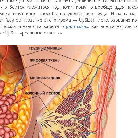
ся там чуть уменьшить, там чуть увеличить и тд. Но не все г
то-то боится «ложиться под нож», кому-то вообще идея нахо
вушки ищут иные способы по увеличению груди. И на глаза
ди (другое название этого крема — UpSize). Использование к
ь формы и навсегда забыть о
растяжках
. Как всегда на обеща
ме UpSize «реальные отзывы».