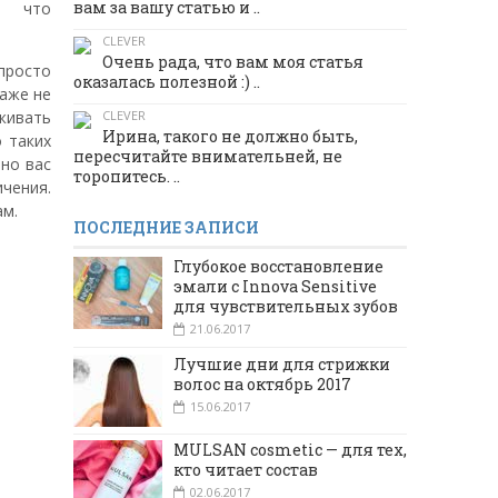
вам за вашу статью и ..
, что
CLEVER
Очень рада, что вам моя статья
 просто
оказалась полезной :) ..
Даже не
CLEVER
живать
Ирина, такого не должно быть,
 таких
пересчитайте внимательней, не
но вас
торопитесь. ..
чения.
ам.
ПОСЛЕДНИЕ ЗАПИСИ
Глубокое восстановление
эмали с Innova Sensitive
для чувствительных зубов
21.06.2017
Лучшие дни для стрижки
волос на октябрь 2017
15.06.2017
MULSAN cosmetic — для тех,
кто читает состав
02.06.2017