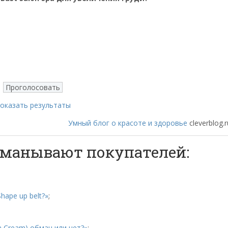
оказать результаты
Умный блог о красоте и здоровье
cleverblog.r
обманывают покупателей:
hape up belt?»
;
ra Cream) обман или нет?»
;