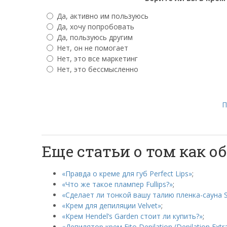
Да, активно им пользуюсь
Да, хочу попробовать
Да, пользуюсь другим
Нет, он не помогает
Нет, это все маркетинг
Нет, это бессмысленно
П
Еще статьи о том как 
«Правда о креме для губ Perfect Lips»
;
«Что же такое плампер Fullips?»
;
«Сделает ли тонкой вашу талию пленка-сауна S
«Крем для депиляции Velvet»
;
«Крем Hendel’s Garden стоит ли купить?»
;
«Депилятор крем Fito Depilation (Depilation Ext