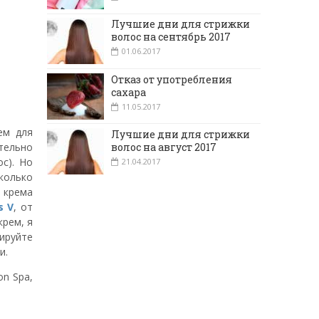
Лучшие дни для стрижки
волос на сентябрь 2017
01.06.2017
Отказ от употребления
сахара
11.05.2017
ем для
Лучшие дни для стрижки
волос на август 2017
ательно
с). Но
21.04.2017
колько
 крема
s V
, от
крем, я
ируйте
и.
on Spa,