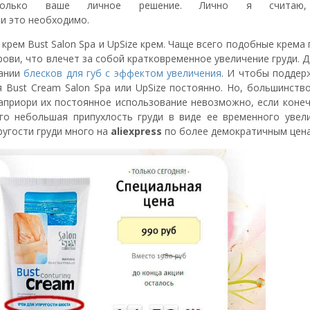
лько ваше личное решение. Лично я считаю
и это необходимо.
 крем Bust Salon Spa и UpSize крем. Чаще всего подобные крема
ови, что влечет за собой кратковременное увеличение груди. 
вании
блесков для губ с эффектом увеличения
. И чтобы поддер
 Bust Cream Salon Spa или UpSize постоянно. Но, большинство
априори их постоянное использование невозможно, если конеч
го небольшая припухлость груди в виде ее временного увели
угости груди много на
aliexpress
по более демократичным цен