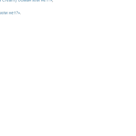
 или нет?»
.