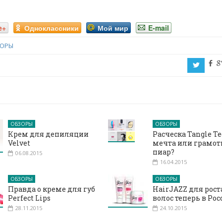
e+
Одноклассники
Мой мир
E-mail
ОРЫ
b
a
ОБЗОРЫ
ОБЗОРЫ
Крем для депиляции
Расческа Tangle Te
Velvet
мечта или грамо
пиар?
06.08.2015
16.04.2015
ОБЗОРЫ
ОБЗОРЫ
Правда о креме для губ
HairJAZZ для рост
Perfect Lips
волос теперь в Рос
28.11.2015
24.10.2015