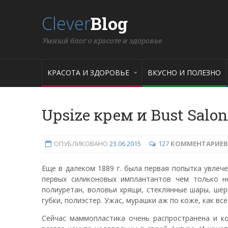
Clever
Blog
Умный блог о красоте и здоровье
КРАСОТА И ЗДОРОВЬЕ
ВКУСНО И ПОЛЕЗНО
Upsize крем и Bust Salo
ОПУБЛИКОВАНО
23.06.2015
127
КОММЕНТАРИЕВ
Еще в далеком 1889 г. была первая попытка увлеч
первых силиконовых имплантантов чем только не
полиуретан, воловьи хрящи, стеклянные шары, шер
губки, полиэстер. Ужас, мурашки аж по коже, как вс
Сейчас маммопластика очень распространена и к