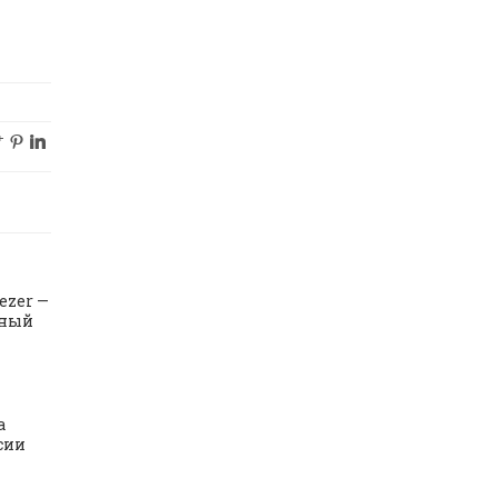
c
d
j
ezer —
тный
а
сии