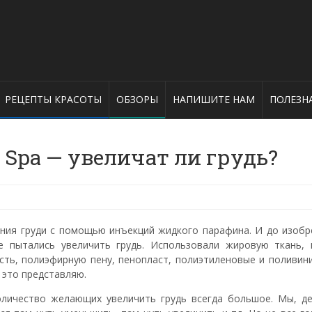
РЕЦЕПТЫ КРАСОТЫ
ОБЗОРЫ
НАПИШИТЕ НАМ
ПОЛЕЗН
n Spa — увеличат ли грудь?
ения груди с помощью инъекций жидкого парафина. И до изобр
 пытались увеличить грудь. Использовали жировую ткань, к
сть, полиэфирную пену, пенопласт, полиэтиленовые и поливин
е это представляю.
оличество желающих увеличить грудь всегда большое. Мы, де