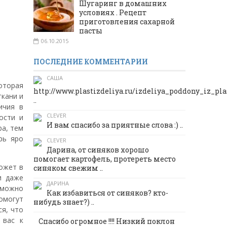
Шугаринг в домашних
условиях . Рецепт
приготовления сахарной
пасты
06.10.2015
ПОСЛЕДНИЕ КОММЕНТАРИИ
САША
которая
http://www.plastizdeliya.ru/izdeliya_poddony_iz_pl
кани и
..
ичия в
CLEVER
ости и
И вам спасибо за приятные слова :) ..
ра, тем
рь яро
CLEVER
Дарина, от синяков хорошо
помогает картофель, протереть место
может в
синяком свежим ..
и даже
ДАРИНА
 можно
Как избавиться от синяков? кто-
омогут
нибудь знает?) ..
ся, что
 вас к
Спасибо огромное !!!! Низкий поклон