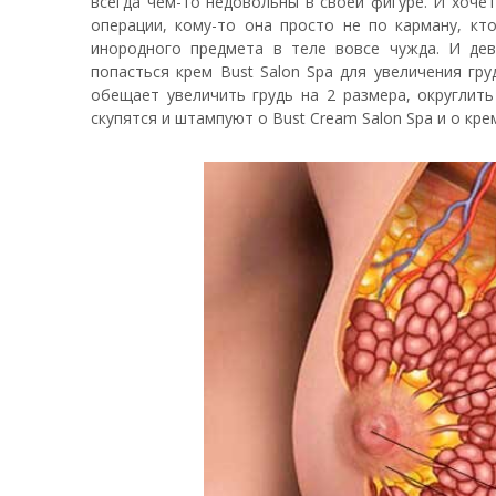
всегда чем-то недовольны в своей фигуре. И хочет
операции, кому-то она просто не по карману, к
инородного предмета в теле вовсе чужда. И де
попасться крем Bust Salon Spa для увеличения гру
обещает увеличить грудь на 2 размера, округлит
скупятся и штампуют о Bust Cream Salon Spa и о кре