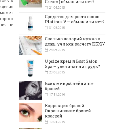
отовы к
Cream) обман или нет?
ждения
21.04.2015
 может
Средство для роста волос
оторого
Platinus V — обман или нет?
ния не
31.05.2015
Сколько калорий нужно в
день, учимся расчету КБЖУ
24.09.2015
Upsize крем и Bust Salon
Spa — увеличат ли грудь?
23.06.2015
Все о микроблейдинге
бровей
17.11.2016
Коррекция бровей.
Окрашивание бровей
краской
10.04.2015