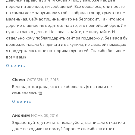
девочки здравствуйте! И снова я пишу вам. Уже как две
недели ни звонков, ни сообщений. Все обошлось, они просто
на самом деле запугивали чтоб я забрала товар, сумма то не
маленькая. Сейчас тишина, никто не беспокоит. Так что мои
дорогие главное не ведитесь на это, это полнейший бред. Им
нужны только деньги. Не заказывайте, не выкупайте. И
отдельно хочу поблагодарить сайт за поддержку, без вас я бы
возможно нашла бы деньги и выкупила, но с вашей помощью
я продержалась и не натворила глупостей. Спасибо большое
всем вам!)
Ответить
Clever
ОКТЯБРЬ 13, 2015
Венера, как я рада, что все обошлось (я в этом и не
сомневалась :)))
Ответить
Аноним
ИЮНЬ 08, 2016
Здравствуйте, уточнить пожалуйста, вы писали отказ или
даже не ходили на почту? Заранее спасибо за ответ!