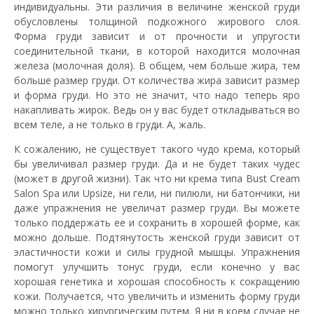
индивидуальны. Эти различия в величине женской груди
обусловлены толщиной подкожного жирового слоя.
Форма груди зависит и от прочности и упругости
соединительной ткани, в которой находится молочная
железа (молочная доля). В общем, чем больше жира, тем
больше размер груди. От количества жира зависит размер
и форма груди. Но это не значит, что надо теперь яро
накапливать жирок. Ведь он у вас будет откладываться во
всем теле, а не только в груди. А, жаль.
К сожалению, не существует такого чудо крема, который
бы увеличивал размер груди. Да и не будет таких чудес
(может в другой жизни). Так что ни крема типа Bust Cream
Salon Spa или Upsize, ни гели, ни пилюли, ни батончики, ни
даже упражнения не увеличат размер груди. Вы можете
только поддержать ее и сохранить в хорошей форме, как
можно дольше. Подтянутость женской груди зависит от
эластичности кожи и силы грудной мышцы. Упражнения
помогут улучшить тонус груди, если конечно у вас
хорошая генетика и хорошая способность к сокращению
кожи. Получается, что увеличить и изменить форму груди
можно только хирургическим путем. Я ни в коем случае не