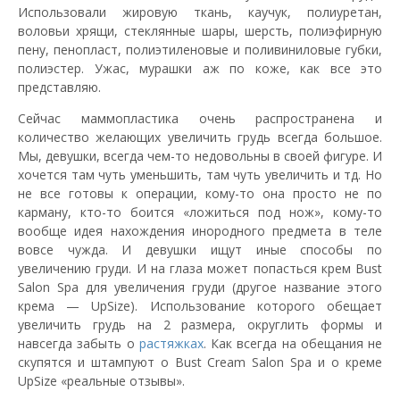
Использовали жировую ткань, каучук, полиуретан,
воловьи хрящи, стеклянные шары, шерсть, полиэфирную
пену, пенопласт, полиэтиленовые и поливиниловые губки,
полиэстер. Ужас, мурашки аж по коже, как все это
представляю.
Сейчас маммопластика очень распространена и
количество желающих увеличить грудь всегда большое.
Мы, девушки, всегда чем-то недовольны в своей фигуре. И
хочется там чуть уменьшить, там чуть увеличить и тд. Но
не все готовы к операции, кому-то она просто не по
карману, кто-то боится «ложиться под нож», кому-то
вообще идея нахождения инородного предмета в теле
вовсе чужда. И девушки ищут иные способы по
увеличению груди. И на глаза может попасться крем Bust
Salon Spa для увеличения груди (другое название этого
крема — UpSize). Использование которого обещает
увеличить грудь на 2 размера, округлить формы и
навсегда забыть о
растяжках
. Как всегда на обещания не
скупятся и штампуют о Bust Cream Salon Spa и о креме
UpSize «реальные отзывы».