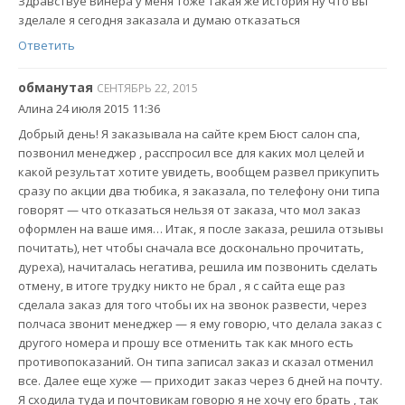
Здравствуе Винера у меня тоже такая же история ну что вы
зделале я сегодня заказала и думаю отказаться
Ответить
обманутая
СЕНТЯБРЬ 22, 2015
Алина 24 июля 2015 11:36
Добрый день! Я заказывала на сайте крем Бюст салон спа,
позвонил менеджер , расспросил все для каких мол целей и
какой результат хотите увидеть, вообщем развел прикупить
сразу по акции два тюбика, я заказала, по телефону они типа
говорят — что отказаться нельзя от заказа, что мол заказ
оформлен на ваше имя… Итак, я после заказа, решила отзывы
почитать), нет чтобы сначала все досконально прочитать,
дуреха), начиталась негатива, решила им позвонить сделать
отмену, в итоге трудку никто не брал , я с сайта еще раз
сделала заказ для того чтобы их на звонок развести, через
полчаса звонит менеджер — я ему говорю, что делала заказ с
другого номера и прошу все отменить так как много есть
противопоказаний. Он типа записал заказ и сказал отменил
все. Далее еще хуже — приходит заказ через 6 дней на почту.
Я сходила туда и почтовикам говорю я не хочу его брать , так