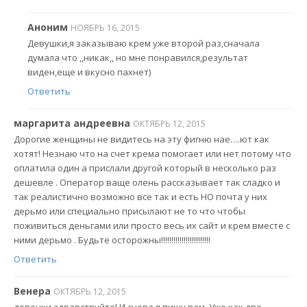
Аноним
НОЯБРЬ 16, 2015
Девушки,я заказываю крем уже второй раз,сначала
думала что ,,никак,, но мне понравился,результат
виден,еще и вкусно пахнет)
Ответить
маргарита андреевна
ОКТЯБРЬ 12, 2015
Дорогие женщины не видитесь на эту фигню нае….ют как
хотят! Незнаю что на счет крема помогает или нет потому что
оплатила один а прислали другой который в несколько раз
дешевле . Оператор ваще олень рассказывает так сладко и
так реалистично возможно все так и есть НО почта у них
дерьмо или специально присылают не то что чтобы
поживиться деньгами или просто весь их сайт и крем вместе с
ними дерьмо . Будьте осторожны!!!!!!!!!!!!!!!!!!!!!!!!
Ответить
Венера
ОКТЯБРЬ 12, 2015