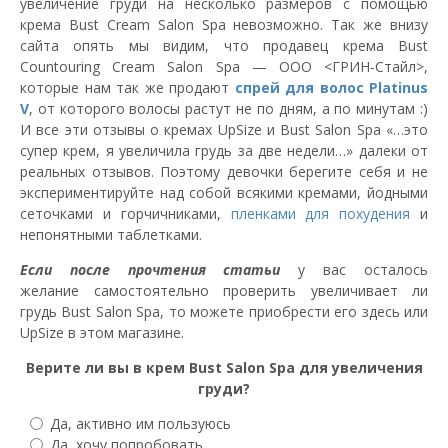
увеличение груди на несколько размеров с помощью
крема Bust Cream Salon Spa невозможно. Так же внизу
сайта опять мы видим, что продавец крема Bust
Countouring Cream Salon Spa — ООО <ГРИН-Стайл>,
которые нам так же продают
спрей для волос Platinus
V
, от которого волосы растут не по дням, а по минутам :)
И все эти отзывы о кремах UpSize и Bust Salon Spa «…это
супер крем, я увеличила грудь за две недели…» далеки от
реальных отзывов. Поэтому девочки берегите себя и не
экспериментируйте над собой всякими кремами, йодными
сеточками и горчичниками,
пленками для похудения
и
непонятными таблетками.
Если после прочтения статьи
у вас осталось
желание самостоятельно проверить увеличивает ли
грудь Bust Salon Spa, то можете приобрести его здесь или
UpSize в этом магазине.
Верите ли вы в крем Bust Salon Spа для увеличения
груди?
Да, активно им пользуюсь
Да, хочу попробовать