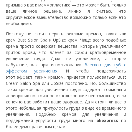
призываю вас к маммопластике — это может быть только
ваше личное решение. Лично я считаю, что
хирургическое вмешательство возможно только если это
необходимо.
Поэтому не стоит верить рекламе кремов, таких как
крем Bust Salon Spa и UpSize крем. Чаще всего подобные
крема просто содержат вещества, которые увеличивают
приток крови, что влечет за собой кратковременное
увеличение груди. Даже не увеличение, а скорее
набухание, как при использовании
блесков для губ с
эффектом увеличения
. И чтобы поддерживать
этот эффект таким кремом, придется пользоваться Bust
Cream Salon Spa или UpSize постоянно. Но, большинство
таких кремов для увеличения груди содержат гормоны и
априори их постоянное использование невозможно, если
конечно вас заботит ваше здоровье. Да и стоит ли всего
этого небольшая припухлость груди в виде ее временного
увеличения. Подобных кремов для увеличения и
поддержания упругости груди много на
aliexpress
по
более демократичным ценам.