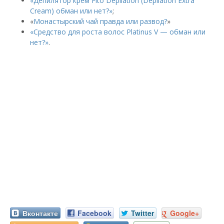
«Депилятор крем Fito Depilation (Depilation Extra
Cream) обман или нет?»
;
«
Монастырский чай правда или развод?
»
«Средство для роста волос Platinus V — обман или
нет?»
.
Вконтакте
Facebook
Twitter
Google+