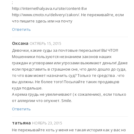
;
http://internethalyava.ru/site/content-8 и
http://www.cmoto.ru/delivery/zakon/. Не переживайте, если
что пишите здесь или на почту
Ответить
Оксана
ОКТЯБРЬ 15, 2015
Девочки, какие суды за почтовые пересылки! ВЫ ЧТО!!!
Мошенники пользуются незнанием законов наших
граждан и уговорами или угрозами выжимают деньги! Даже
если представить в страшном сне, что дело дошло до суда,
то что вам может назначить суд? Только те средства . что
вы должны. Не более того! Посылайте таких продавцов
куда подальше.
А крема грудь не увеличивают ( к сожалению) , если только
от аллергии что опухнет. Smile.
Ответить
татьяна
НОЯБРЬ 23, 2015
Не пережывайте хоть у меня не такая история как у вас но