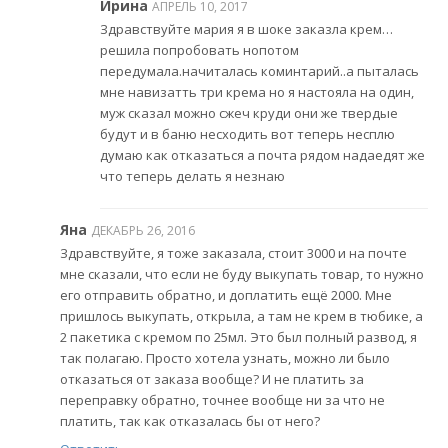
Ирина
АПРЕЛЬ 10, 2017
Здравствуйте мария я в шоке заказла крем…
решила попробовать нопотом
передумала.начиталась коминтарий..а пыталась
мне навизатть три крема но я настояла на один,
муж сказал можно сжеч круди они же твердые
будут и в баню несходить вот теперь несплю
думаю как отказаться а почта рядом надаедят же
что теперь делать я незнаю
Яна
ДЕКАБРЬ 26, 2016
Здравствуйте, я тоже заказала, стоит 3000 и на почте
мне сказали, что если не буду выкупать товар, то нужно
его отправить обратно, и доплатить ещё 2000. Мне
пришлось выкупать, открыла, а там не крем в тюбике, а
2 пакетика с кремом по 25мл. Это был полный развод, я
так полагаю. Просто хотела узнать, можно ли было
отказаться от заказа вообще? И не платить за
переправку обратно, точнее вообще ни за что не
платить, так как отказалась бы от него?