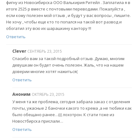
фигну из Новосибирска ООО Валькирия Ритейл . Заплатила я в
итоге 2525 р вместе с почтовыми переводами. Пожалуйста ,
если кому полезен мой отзыв , и будут у вас вопросы , пишите.
Не хочу , чтобы еще кто то попался на такой вот развод и
обогатил эту всю их шарашкину кантору !!!
Ответить
Clever
СЕНТЯБРЬ 23, 2015
Спасибо вам за такой подробный отзыв. Думаю, многим
девушкам он будет очень полезен. Жаль, что на нашем
доверии многие хотят нажиться(
Ответить
Аноним
ОКТЯБРЬ 23, 2015
У меня та же проблема, сегодня забрала заказ с отделения
почты, ужасные 2 баночки какого то крема ,а не тюбики как
было обещано ранее…((( лохотрон. К стати тоже из
Новостбирска прислали…
Ответить