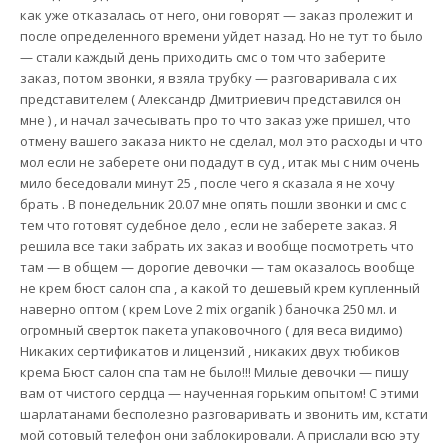
как уже отказалась от него, они говорят — заказ пролежит и
после определенного времени уйдет назад. Но не тут то было
— стали каждый день приходить смс о том что заберите
заказ, потом звонки, я взяла трубку — разговаривала с их
представителем ( Александр Дмитриевич представился он
мне ) , и начал зачесывать про то что заказ уже пришел, что
отмену вашего заказа никто не сделал, мол это расходы и что
мол если не заберете они подадут в суд , итак мы с ним очень
мило беседовали минут 25 , после чего я сказала я не хочу
брать . В понедельник 20.07 мне опять пошли звонки и смс с
тем что готовят судебное дело , если не заберете заказ. Я
решила все таки забрать их заказ и вообще посмотреть что
там — в общем — дорогие девочки — там оказалось вообще
не крем бюст салон спа , а какой то дешевый крем купленный
наверно оптом ( крем Love 2 mix organik ) баночка 250 мл. и
огромный сверток пакета упаковочного ( для веса видимо)
Никаких сертификатов и лицензий , никаких двух тюбиков
крема Бюст салон спа там не было!!! Милые девочки — пишу
вам от чистого сердца — наученная горьким опытом! С этими
шарлатанами бесполезно разговаривать и звонить им, кстати
мой сотовый телефон они заблокировали. А прислали всю эту