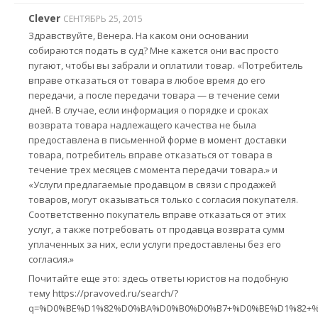
Clever
СЕНТЯБРЬ 25, 2015
Здравствуйте, Венера. На каком они основании
собираются подать в суд? Мне кажется они вас просто
пугают, чтобы вы забрали и оплатили товар. «Потребитель
вправе отказаться от товара в любое время до его
передачи, а после передачи товара — в течение семи
дней. В случае, если информация о порядке и сроках
возврата товара надлежащего качества не была
предоставлена в письменной форме в момент доставки
товара, потребитель вправе отказаться от товара в
течение трех месяцев с момента передачи товара.» и
«Услуги предлагаемые продавцом в связи с продажей
товаров, могут оказываться только с согласия покупателя.
Соответственно покупатель вправе отказаться от этих
услуг, а также потребовать от продавца возврата сумм
уплаченных за них, если услуги предоставлены без его
согласия.»
Почитайте еще это: здесь ответы юристов на подобную
тему https://pravoved.ru/search/?
q=%D0%BE%D1%82%D0%BA%D0%B0%D0%B7+%D0%BE%D1%82+%