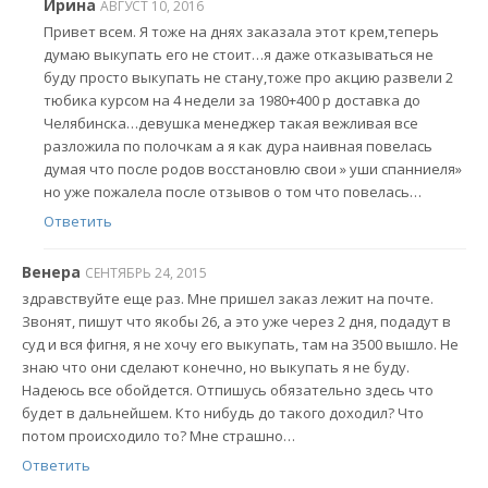
Ирина
АВГУСТ 10, 2016
Привет всем. Я тоже на днях заказала этот крем,теперь
думаю выкупать его не стоит…я даже отказываться не
буду просто выкупать не стану,тоже про акцию развели 2
тюбика курсом на 4 недели за 1980+400 р доставка до
Челябинска…девушка менеджер такая вежливая все
разложила по полочкам а я как дура наивная повелась
думая что после родов восстановлю свои » уши спанниеля»
но уже пожалела после отзывов о том что повелась…
Ответить
Венера
СЕНТЯБРЬ 24, 2015
здравствуйте еще раз. Мне пришел заказ лежит на почте.
Звонят, пишут что якобы 26, а это уже через 2 дня, подадут в
суд и вся фигня, я не хочу его выкупать, там на 3500 вышло. Не
знаю что они сделают конечно, но выкупать я не буду.
Надеюсь все обойдется. Отпишусь обязательно здесь что
будет в дальнейшем. Кто нибудь до такого доходил? Что
потом происходило то? Мне страшно…
Ответить