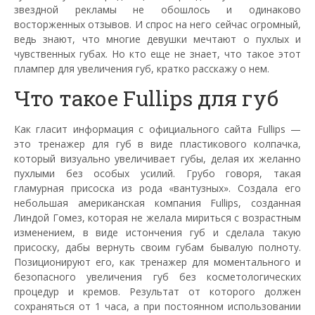
звездной рекламы не обошлось и одинаково
восторженных отзывов. И спрос на него сейчас огромный,
ведь знают, что многие девушки мечтают о пухлых и
чувственных губах. Но кто еще не знает, что такое этот
плампер для увеличения губ, кратко расскажу о нем.
Что такое Fullips для губ
Как гласит информация с официального сайта Fullips —
это тренажер для губ в виде пластикового колпачка,
который визуально увеличивает губы, делая их желанно
пухлыми без особых усилий. Грубо говоря, такая
гламурная присоска из рода «вантузных». Создала его
небольшая американская компания Fullips, созданная
Линдой Гомез, которая не желала мириться с возрастным
изменением, в виде истончения губ и сделала такую
присоску, дабы вернуть своим губам бывалую полноту.
Позиционируют его, как тренажер для моментального и
безопасного увеличения губ без косметологических
процедур и кремов. Результат от которого должен
сохраняться от 1 часа, а при постоянном использовании