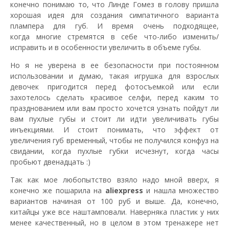
конечно понимаю то, что Линде Гомез в голову пришла
хорошая идея для создания симпатичного варианта
плампера для губ. И время очень подходящее,
когда многие стремятся в себе что-либо изменить/
исправить и в особенности увеличить в объеме губы.
Но я не уверена в ее безопасности при постоянном
использовании и думаю, такая игрушка для взрослых
девочек пригодится перед фотосъемкой или если
захотелось сделать красивое селфи, перед каким то
празднованием или вам просто хочется узнать пойдут ли
вам пухлые губы и стоит ли идти увеличивать губы
инъекциями. И стоит понимать, что эффект от
увеличения губ временный, чтобы не получился конфуз на
свидании, когда пухлые губки исчезнут, когда часы
пробьют двенадцать :)
Так как мое любопытство взяло надо мной вверх, я
конечно же пошарила на
aliexpress
и нашла множество
вариантов начиная от 100 руб и выше. Да, конечно,
китайцы уже все наштамповали. Наверняка пластик у них
менее качественный, но в целом в этом тренажере нет