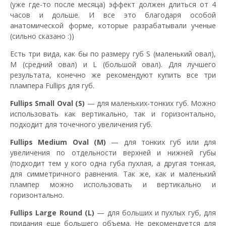
(уже где-то после месяца) эффект должен длиться от 4
часов и дольше. И все это благодаря особой
анатомической форме, которые разрабатывали ученые
(сильно сказано :))
Есть три вида, как бы по размеру губ S (маленький овал),
M (средний овал) и L (большой овал). Для лучшего
результата, конечно же рекомендуют купить все три
плампера Fullips для губ.
Fullips Small Oval (S)
— для маленьких-тонких губ. Можно
использовать как вертикально, так и горизонтально,
подходит для точечного увеличения губ.
Fullips Medium Oval (М)
— для тонких губ или для
увеличения по отдельности верхней и нижней губы
(подходит тем у кого одна губа пухлая, а другая тонкая,
для симметричного равнения. Так же, как и маленький
плампер можно использовать и вертикально и
горизонтально.
Fullips Large Round (L)
— для больших и пухлых губ, для
придания еще большего объема. Не рекомендуется для