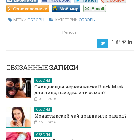
Одноклассники
Мой мир
E-mail
МЕТКИ
ОБЗОРЫ
КАТЕГОРИИ
ОБЗОРЫ
Репост:
b
c
d
j
a
СВЯЗАННЫЕ
ЗАПИСИ
ОБЗОРЫ
Очищающая чёрная маска Black Mask
для лица, находка или обман?
01.11.2016
ОБЗОРЫ
Монастырский чай правда или развод?
15.03.2016
ОБЗОРЫ