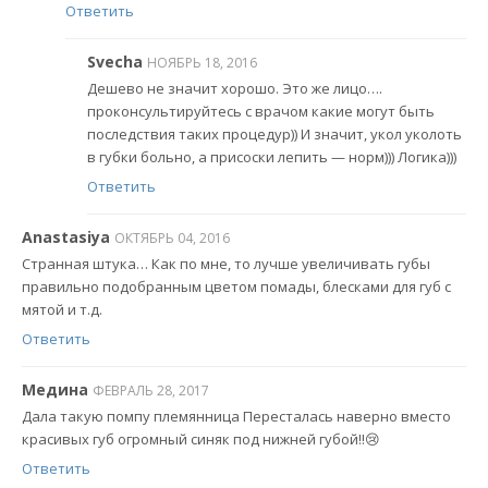
Ответить
Svecha
НОЯБРЬ 18, 2016
Дешево не значит хорошо. Это же лицо….
проконсультируйтесь с врачом какие могут быть
последствия таких процедур)) И значит, укол уколоть
в губки больно, а присоски лепить — норм))) Логика)))
Ответить
Anastasiya
ОКТЯБРЬ 04, 2016
Странная штука… Как по мне, то лучше увеличивать губы
правильно подобранным цветом помады, блесками для губ с
мятой и т.д.
Ответить
Медина
ФЕВРАЛЬ 28, 2017
Дала такую помпу племянница Пересталась наверно вместо
красивых губ огромный синяк под нижней губой!!😢
Ответить