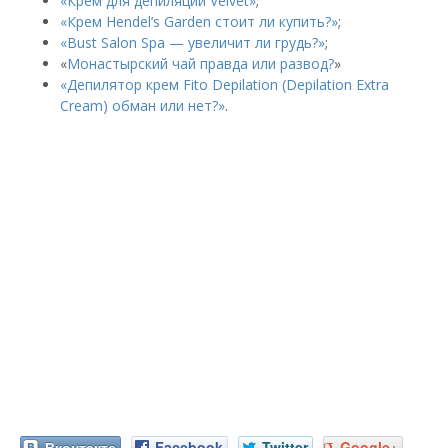
«Крем для депиляции Velvet»
;
«Крем Hendel’s Garden стоит ли купить?»
;
«Bust Salon Spa — увеличит ли грудь?»
;
«
Монастырский чай правда или развод?
»
«Депилятор крем Fito Depilation (Depilation Extra
Cream) обман или нет?»
.
Вконтакте
Facebook
Twitter
Google+