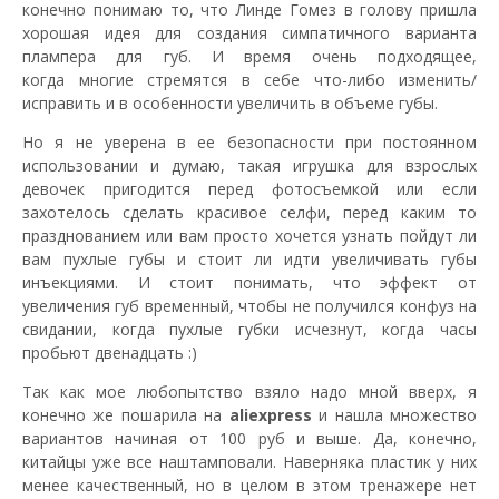
конечно понимаю то, что Линде Гомез в голову пришла
хорошая идея для создания симпатичного варианта
плампера для губ. И время очень подходящее,
когда многие стремятся в себе что-либо изменить/
исправить и в особенности увеличить в объеме губы.
Но я не уверена в ее безопасности при постоянном
использовании и думаю, такая игрушка для взрослых
девочек пригодится перед фотосъемкой или если
захотелось сделать красивое селфи, перед каким то
празднованием или вам просто хочется узнать пойдут ли
вам пухлые губы и стоит ли идти увеличивать губы
инъекциями. И стоит понимать, что эффект от
увеличения губ временный, чтобы не получился конфуз на
свидании, когда пухлые губки исчезнут, когда часы
пробьют двенадцать :)
Так как мое любопытство взяло надо мной вверх, я
конечно же пошарила на
aliexpress
и нашла множество
вариантов начиная от 100 руб и выше. Да, конечно,
китайцы уже все наштамповали. Наверняка пластик у них
менее качественный, но в целом в этом тренажере нет