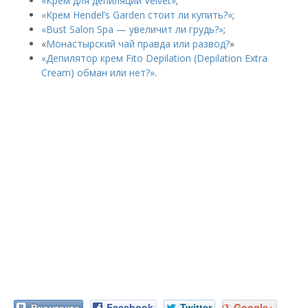
«Крем для депиляции Velvet»
;
«Крем Hendel’s Garden стоит ли купить?»
;
«Bust Salon Spa — увеличит ли грудь?»
;
«
Монастырский чай правда или развод?
»
«Депилятор крем Fito Depilation (Depilation Extra
Cream) обман или нет?»
.
Вконтакте
Facebook
Twitter
Google+