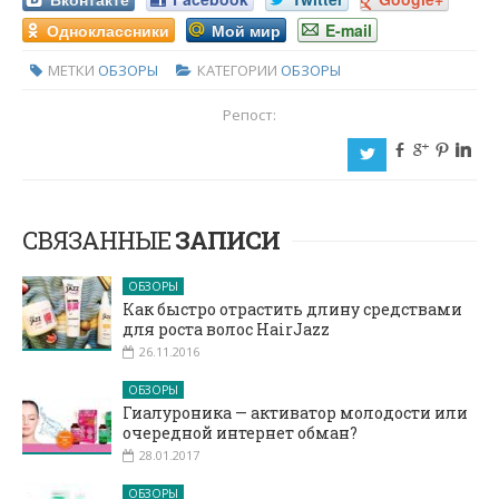
Одноклассники
Мой мир
E-mail
МЕТКИ
ОБЗОРЫ
КАТЕГОРИИ
ОБЗОРЫ
Репост:
b
c
d
j
a
СВЯЗАННЫЕ
ЗАПИСИ
ОБЗОРЫ
Как быстро отрастить длину средствами
для роста волос HairJazz
26.11.2016
ОБЗОРЫ
Гиалуроника — активатор молодости или
очередной интернет обман?
28.01.2017
ОБЗОРЫ