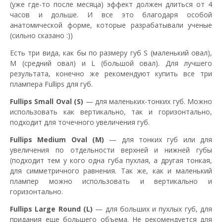
(уже где-то после месяца) эффект должен длиться от 4
часов и дольше. И все это благодаря особой
анатомической форме, которые разрабатывали ученые
(сильно сказано :))
Есть три вида, как бы по размеру губ S (маленький овал),
M (средний овал) и L (большой овал). Для лучшего
результата, конечно же рекомендуют купить все три
плампера Fullips для губ.
Fullips Small Oval (S)
— для маленьких-тонких губ. Можно
использовать как вертикально, так и горизонтально,
подходит для точечного увеличения губ.
Fullips Medium Oval (М)
— для тонких губ или для
увеличения по отдельности верхней и нижней губы
(подходит тем у кого одна губа пухлая, а другая тонкая,
для симметричного равнения. Так же, как и маленький
плампер можно использовать и вертикально и
горизонтально.
Fullips Large Round (L)
— для больших и пухлых губ, для
придания еще большего объема. Не рекомендуется для