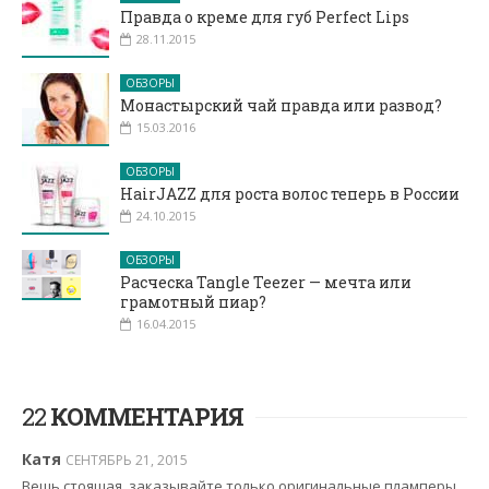
Правда о креме для губ Perfect Lips
28.11.2015
ОБЗОРЫ
Монастырский чай правда или развод?
15.03.2016
ОБЗОРЫ
HairJAZZ для роста волос теперь в России
24.10.2015
ОБЗОРЫ
Расческа Tangle Teezer — мечта или
грамотный пиар?
16.04.2015
22
КОММЕНТАРИЯ
Катя
СЕНТЯБРЬ 21, 2015
Вещь стоящая, заказывайте только оригинальные пламперы