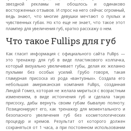
звездной рекламы не обошлось и одинаково
восторженных отзывов. И спрос на него сейчас огромный,
ведь знают, что многие девушки мечтают о пухлых и
чувственных губах. Но кто еще не знает, что такое этот
плампер для увеличения губ, кратко расскажу о нем.
Что такое Fullips для губ
Как гласит информация с официального сайта Fullips —
это тренажер для губ в виде пластикового колпачка,
который визуально увеличивает губы, делая их желанно
пухлыми без особых усилий. Грубо говоря, такая
гламурная присоска из рода «вантузных». Создала его
небольшая американская компания Fullips, созданная
Линдой Гомез, которая не желала мириться с возрастным
изменением, в виде истончения губ и сделала такую
присоску, дабы вернуть своим губам бывалую полноту.
Позиционируют его, как тренажер для моментального и
безопасного увеличения губ без косметологических
процедур и кремов. Результат от которого должен
сохраняться от 1 часа, а при постоянном использовании