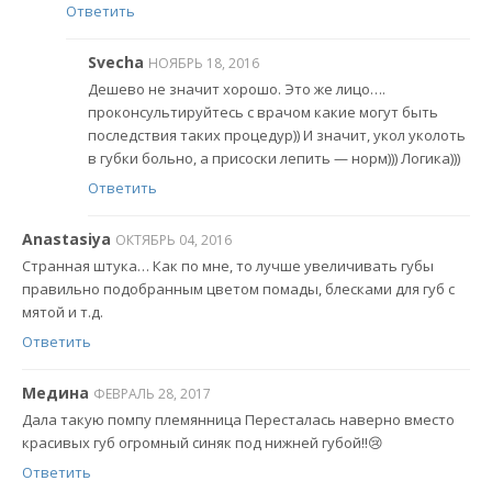
Ответить
Svecha
НОЯБРЬ 18, 2016
Дешево не значит хорошо. Это же лицо….
проконсультируйтесь с врачом какие могут быть
последствия таких процедур)) И значит, укол уколоть
в губки больно, а присоски лепить — норм))) Логика)))
Ответить
Anastasiya
ОКТЯБРЬ 04, 2016
Странная штука… Как по мне, то лучше увеличивать губы
правильно подобранным цветом помады, блесками для губ с
мятой и т.д.
Ответить
Медина
ФЕВРАЛЬ 28, 2017
Дала такую помпу племянница Пересталась наверно вместо
красивых губ огромный синяк под нижней губой!!😢
Ответить