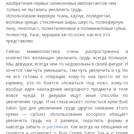
изобретения первых силиконовых имплантантов чем
только не пытались увеличить грудь.
Использовали жировую ткань, каучук, полиуретан,
воловьи хрящи, стеклянные шары, шерсть, полиэфирную
пену, пенопласт, полиэтиленовые и поливиниловые губки,
полиэстер. Ужас, мурашки аж по коже, как все это
представляю.
Сейчас маммопластика очень распространена и
количество желающих увеличить грудь всегда большое.
Мы, девушки, всегда чем-то недовольны в своей фигуре. И
хочется там чуть уменьшить, там чуть увеличить и тд. Но
не все готовы к операции, кому-то она просто не по
карману, кто-то боится «ложиться под нож», кому-то
вообще идея нахождения инородного предмета в теле
вовсе чужда. И девушки ищут иные способы по
увеличению груди. И на глаза может попасться крем Bust
Salon Spa для увеличения груди (другое название этого
крема — UpSize). Использование которого обещает
увеличить грудь на 2 размера, округлить формы и
навсегда забыть о
растяжках
. Как всегда на обещания не
скупятся и штампуют о Bust Cream Salon Spa и о креме