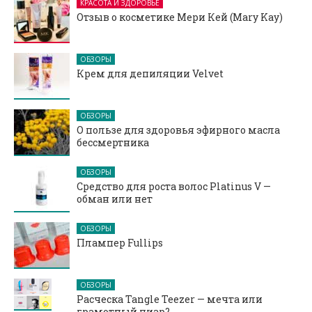
КРАСОТА И ЗДОРОВЬЕ
Отзыв о косметике Мери Кей (Mary Kay)
ОБЗОРЫ
Крем для депиляции Velvet
ОБЗОРЫ
О пользе для здоровья эфирного масла
бессмертника
ОБЗОРЫ
Средство для роста волос Platinus V —
обман или нет
ОБЗОРЫ
Плампер Fullips
ОБЗОРЫ
Расческа Tangle Teezer — мечта или
грамотный пиар?