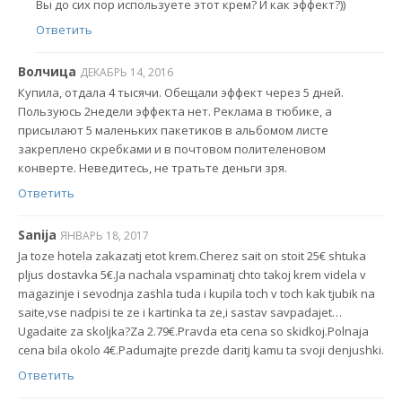
Вы до сих пор используете этот крем? И как эффект?))
Ответить
Волчица
ДЕКАБРЬ 14, 2016
Купила, отдала 4 тысячи. Обещали эффект через 5 дней.
Пользуюсь 2недели эффекта нет. Реклама в тюбике, а
присылают 5 маленьких пакетиков в альбомом листе
закреплено скребками и в почтовом полителеновом
конверте. Неведитесь, не тратьте деньги зря.
Ответить
Sanija
ЯНВАРЬ 18, 2017
Ja toze hotela zakazatj etot krem.Cherez sait on stoit 25€ shtuka
pljus dostavka 5€.Ja nachala vspaminatj chto takoj krem videla v
magazinje i sevodnja zashla tuda i kupila toch v toch kak tjubik na
saite,vse nadpisi te ze i kartinka ta ze,i sastav savpadajet…
Ugadaite za skoljka?Za 2.79€.Pravda eta cena so skidkoj.Polnaja
cena bila okolo 4€.Padumajte prezde daritj kamu ta svoji denjushki.
Ответить