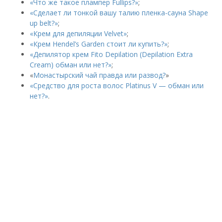
«Что же такое плампер Fullips?»
;
«Сделает ли тонкой вашу талию пленка-сауна Shape
up belt?»
;
«Крем для депиляции Velvet»
;
«Крем Hendel’s Garden стоит ли купить?»
;
«Депилятор крем Fito Depilation (Depilation Extra
Cream) обман или нет?»
;
«
Монастырский чай правда или развод?
»
«Средство для роста волос Platinus V — обман или
нет?»
.