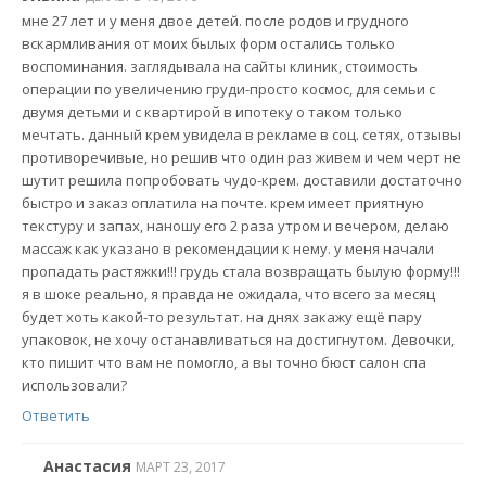
мне 27 лет и у меня двое детей. после родов и грудного
вскармливания от моих былых форм остались только
воспоминания. заглядывала на сайты клиник, стоимость
операции по увеличению груди-просто космос, для семьи с
двумя детьми и с квартирой в ипотеку о таком только
мечтать. данный крем увидела в рекламе в соц. сетях, отзывы
противоречивые, но решив что один раз живем и чем черт не
шутит решила попробовать чудо-крем. доставили достаточно
быстро и заказ оплатила на почте. крем имеет приятную
текстуру и запах, наношу его 2 раза утром и вечером, делаю
массаж как указано в рекомендации к нему. у меня начали
пропадать растяжки!!! грудь стала возвращать былую форму!!!
я в шоке реально, я правда не ожидала, что всего за месяц
будет хоть какой-то результат. на днях закажу ещё пару
упаковок, не хочу останавливаться на достигнутом. Девочки,
кто пишит что вам не помогло, а вы точно бюст салон спа
использовали?
Ответить
Анастасия
МАРТ 23, 2017