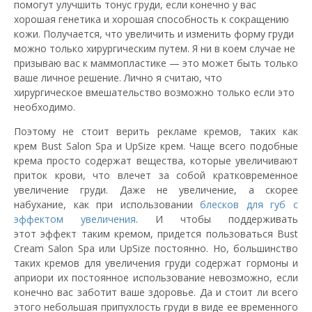
помогут улучшить тонус груди, если конечно у вас
хорошая генетика и хорошая способность к сокращению
кожи. Получается, что увеличить и изменить форму груди
можно только хирургическим путем. Я ни в коем случае не
призываю вас к маммопластике — это может быть только
ваше личное решение. Лично я считаю, что
хирургическое вмешательство возможно только если это
необходимо.
Поэтому не стоит верить рекламе кремов, таких как
крем Bust Salon Spa и UpSize крем. Чаще всего подобные
крема просто содержат вещества, которые увеличивают
приток крови, что влечет за собой кратковременное
увеличение груди. Даже не увеличение, а скорее
набухание, как при использовании
блесков для губ с
эффектом увеличения
. И чтобы поддерживать
этот эффект таким кремом, придется пользоваться Bust
Cream Salon Spa или UpSize постоянно. Но, большинство
таких кремов для увеличения груди содержат гормоны и
априори их постоянное использование невозможно, если
конечно вас заботит ваше здоровье. Да и стоит ли всего
этого небольшая припухлость груди в виде ее временного