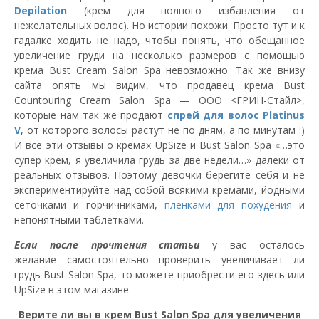
Depilation
(крем для полного избавления от
нежелательных волос). Но истории похожи. Просто тут и к
гадалке ходить не надо, чтобы понять, что обещанное
увеличение груди на несколько размеров с помощью
крема Bust Cream Salon Spa невозможно. Так же внизу
сайта опять мы видим, что продавец крема Bust
Countouring Cream Salon Spa — ООО <ГРИН-Стайл>,
которые нам так же продают
спрей для волос Platinus
V
, от которого волосы растут не по дням, а по минутам :)
И все эти отзывы о кремах UpSize и Bust Salon Spa «…это
супер крем, я увеличила грудь за две недели…» далеки от
реальных отзывов. Поэтому девочки берегите себя и не
экспериментируйте над собой всякими кремами, йодными
сеточками и горчичниками,
пленками для похудения
и
непонятными таблетками.
Если после прочтения статьи
у вас осталось
желание самостоятельно проверить увеличивает ли
грудь Bust Salon Spa, то можете приобрести его здесь или
UpSize в этом магазине.
Верите ли вы в крем Bust Salon Spа для увеличения