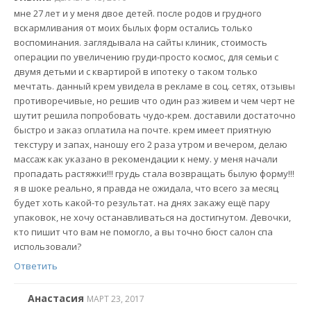
мне 27 лет и у меня двое детей. после родов и грудного
вскармливания от моих былых форм остались только
воспоминания. заглядывала на сайты клиник, стоимость
операции по увеличению груди-просто космос, для семьи с
двумя детьми и с квартирой в ипотеку о таком только
мечтать. данный крем увидела в рекламе в соц. сетях, отзывы
противоречивые, но решив что один раз живем и чем черт не
шутит решила попробовать чудо-крем. доставили достаточно
быстро и заказ оплатила на почте. крем имеет приятную
текстуру и запах, наношу его 2 раза утром и вечером, делаю
массаж как указано в рекомендации к нему. у меня начали
пропадать растяжки!!! грудь стала возвращать былую форму!!!
я в шоке реально, я правда не ожидала, что всего за месяц
будет хоть какой-то результат. на днях закажу ещё пару
упаковок, не хочу останавливаться на достигнутом. Девочки,
кто пишит что вам не помогло, а вы точно бюст салон спа
использовали?
Ответить
Анастасия
МАРТ 23, 2017