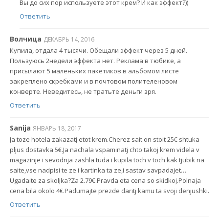
Вы до сих пор используете этот крем? И как эффект?))
Ответить
Волчица
ДЕКАБРЬ 14, 2016
Купила, отдала 4 тысячи. Обещали эффект через 5 дней.
Пользуюсь 2недели эффекта нет. Реклама в тюбике, а
присылают 5 маленьких пакетиков в альбомом листе
закреплено скребками и в почтовом полителеновом
конверте. Неведитесь, не тратьте деньги зря.
Ответить
Sanija
ЯНВАРЬ 18, 2017
Ja toze hotela zakazatj etot krem.Cherez sait on stoit 25€ shtuka
pljus dostavka 5€.Ja nachala vspaminatj chto takoj krem videla v
magazinje i sevodnja zashla tuda i kupila toch v toch kak tjubik na
saite,vse nadpisi te ze i kartinka ta ze,i sastav savpadajet…
Ugadaite za skoljka?Za 2.79€.Pravda eta cena so skidkoj.Polnaja
cena bila okolo 4€.Padumajte prezde daritj kamu ta svoji denjushki.
Ответить