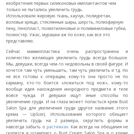
изобретения первых силиконовых имплантантов чем
только не пытались увеличить грудь.
Использовали жировую ткань, каучук, полиуретан,
воловьи хрящи, стеклянные шары, шерсть, полиэфирную
пену, пенопласт, полиэтиленовые и поливиниловые губки,
полиэстер. Ужас, мурашки аж по коже, как все это
представляю.
Сейчас маммопластика очень распространена и
количество желающих увеличить грудь всегда большое.
Мы, девушки, всегда чем-то недовольны в своей фигуре. И
хочется там чуть уменьшить, там чуть увеличить и тд. Но
не все готовы к операции, кому-то она просто не по
карману, кто-то боится «ложиться под нож», кому-то
вообще идея нахождения инородного предмета в теле
вовсе чужда. И девушки ищут иные способы по
увеличению груди. И на глаза может попасться крем Bust
Salon Spa для увеличения груди (другое название этого
крема — UpSize). Использование которого обещает
увеличить грудь на 2 размера, округлить формы и
навсегда забыть о
растяжках
. Как всегда на обещания не
скупятся и штампуют о Bust Cream Salon Spa и о креме