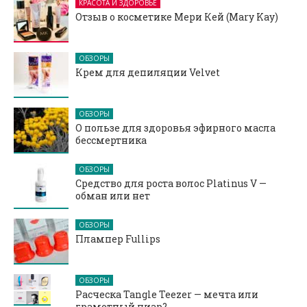
КРАСОТА И ЗДОРОВЬЕ
Отзыв о косметике Мери Кей (Mary Kay)
ОБЗОРЫ
Крем для депиляции Velvet
ОБЗОРЫ
О пользе для здоровья эфирного масла
бессмертника
ОБЗОРЫ
Средство для роста волос Platinus V —
обман или нет
ОБЗОРЫ
Плампер Fullips
ОБЗОРЫ
Расческа Tangle Teezer — мечта или
грамотный пиар?