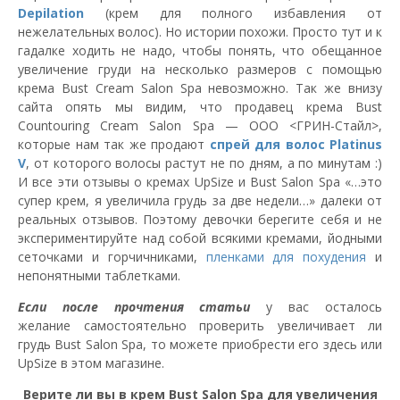
Depilation
(крем для полного избавления от
нежелательных волос). Но истории похожи. Просто тут и к
гадалке ходить не надо, чтобы понять, что обещанное
увеличение груди на несколько размеров с помощью
крема Bust Cream Salon Spa невозможно. Так же внизу
сайта опять мы видим, что продавец крема Bust
Countouring Cream Salon Spa — ООО <ГРИН-Стайл>,
которые нам так же продают
спрей для волос Platinus
V
, от которого волосы растут не по дням, а по минутам :)
И все эти отзывы о кремах UpSize и Bust Salon Spa «…это
супер крем, я увеличила грудь за две недели…» далеки от
реальных отзывов. Поэтому девочки берегите себя и не
экспериментируйте над собой всякими кремами, йодными
сеточками и горчичниками,
пленками для похудения
и
непонятными таблетками.
Если после прочтения статьи
у вас осталось
желание самостоятельно проверить увеличивает ли
грудь Bust Salon Spa, то можете приобрести его здесь или
UpSize в этом магазине.
Верите ли вы в крем Bust Salon Spа для увеличения