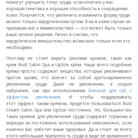
помогут улучшить тонус груди, если конечно у вас
хорошая генетика и хорошая способность к сокращению
кожи. Получается, что увеличить и изменить форму груди
можно только хирургическим путем. Я ни в коем случае не
призываю вас к маммопластике — это может быть только
ваше личное решение. Лично я считаю, что
хирургическое вмешательство возможно только если это
необходимо.
Поэтому не стоит верить рекламе кремов, таких как
крем Bust Salon Spa и UpSize крем. Чаще всего подобные
крема просто содержат вещества, которые увеличивают
приток крови, что влечет за собой кратковременное
увеличение груди. Даже не увеличение, а скорее
набухание, как при использовании
блесков для губ с
эффектом увеличения
. И чтобы поддерживать
этот эффект таким кремом, придется пользоваться Bust
Cream Salon Spa или UpSize постоянно. Но, большинство
таких кремов для увеличения груди содержат гормоны и
априори их постоянное использование невозможно, если
конечно вас заботит ваше здоровье. Да и стоит ли всего
этого небольшая припухлость груди в виде ее временного