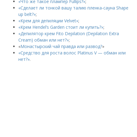
«Что же такое плампер Fullips?»
;
«Сделает ли тонкой вашу талию пленка-сауна Shape
up belt?»
;
«Крем для депиляции Velvet»
;
«Крем Hendel’s Garden стоит ли купить?»
;
«Депилятор крем Fito Depilation (Depilation Extra
Cream) обман или нет?»
;
«
Монастырский чай правда или развод?
»
«Средство для роста волос Platinus V — обман или
нет?»
.