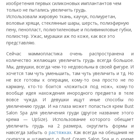
изобретения первых силиконовых имплантантов чем
только не пытались увеличить грудь.
Использовали жировую ткань, каучук, полиуретан,
воловьи хрящи, стеклянные шары, шерсть, полиэфирную
пену, пенопласт, полиэтиленовые и поливиниловые губки,
полиэстер. Ужас, мурашки аж по коже, как все это
представляю.
Сейчас маммопластика очень распространена и
количество желающих увеличить грудь всегда большое.
Мы, девушки, всегда чем-то недовольны в своей фигуре. И
хочется там чуть уменьшить, там чуть увеличить и тд. Но
не все готовы к операции, кому-то она просто не по
карману, кто-то боится «ложиться под нож», кому-то
вообще идея нахождения инородного предмета в теле
вовсе чужда. И девушки ищут иные способы по
увеличению груди. И на глаза может попасться крем Bust
Salon Spa для увеличения груди (другое название этого
крема — UpSize). Использование которого обещает
увеличить грудь на 2 размера, округлить формы и
навсегда забыть о
растяжках
. Как всегда на обещания не
скупятся и штампуют о Bust Cream Salon Spa и о креме