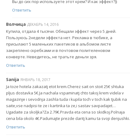
Вы до сих пор используете этот крем? И как эффект?))
Ответить
Волчица
ДЕКАБРЬ 14, 2016
Купила, отдала 4 тысячи. Обещали эффект через 5 дней.
Пользуюсь 2недели эффекта нет. Реклама в тюбике, а
присылают 5 маленьких пакетиков в альбомом листе
закреплено скребками и в почтовом полителеновом
конверте. Неведитесь, не тратьте деньги зря.
Ответить
Sanija
ЯНВАРЬ 18, 2017
Ja toze hotela zakazatj etot krem.Cherez sait on stoit 25€ shtuka
pljus dostavka 5€.Ja nachala vspaminatj chto takoj krem videla v
magazinje i sevodnja zashla tuda i kupila toch v toch kak tjubik na
saite,vse nadpisi te ze i kartinka ta ze,i sastav savpadajet…
Ugadaite za skoljka?Za 2.79€.Pravda eta cena so skidkoj.Polnaja
cena bila okolo 4€.Padumajte prezde daritj kamu ta svoji denjushki.
Ответить