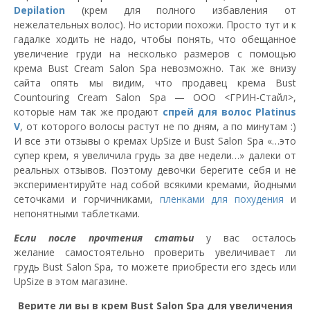
Depilation
(крем для полного избавления от
нежелательных волос). Но истории похожи. Просто тут и к
гадалке ходить не надо, чтобы понять, что обещанное
увеличение груди на несколько размеров с помощью
крема Bust Cream Salon Spa невозможно. Так же внизу
сайта опять мы видим, что продавец крема Bust
Countouring Cream Salon Spa — ООО <ГРИН-Стайл>,
которые нам так же продают
спрей для волос Platinus
V
, от которого волосы растут не по дням, а по минутам :)
И все эти отзывы о кремах UpSize и Bust Salon Spa «…это
супер крем, я увеличила грудь за две недели…» далеки от
реальных отзывов. Поэтому девочки берегите себя и не
экспериментируйте над собой всякими кремами, йодными
сеточками и горчичниками,
пленками для похудения
и
непонятными таблетками.
Если после прочтения статьи
у вас осталось
желание самостоятельно проверить увеличивает ли
грудь Bust Salon Spa, то можете приобрести его здесь или
UpSize в этом магазине.
Верите ли вы в крем Bust Salon Spа для увеличения