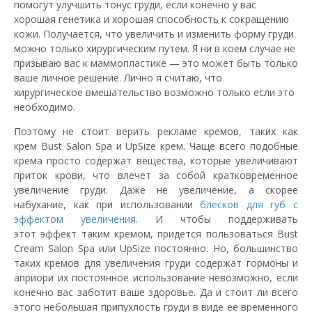
помогут улучшить тонус груди, если конечно у вас
хорошая генетика и хорошая способность к сокращению
кожи. Получается, что увеличить и изменить форму груди
можно только хирургическим путем. Я ни в коем случае не
призываю вас к маммопластике — это может быть только
ваше личное решение. Лично я считаю, что
хирургическое вмешательство возможно только если это
необходимо.
Поэтому не стоит верить рекламе кремов, таких как
крем Bust Salon Spa и UpSize крем. Чаще всего подобные
крема просто содержат вещества, которые увеличивают
приток крови, что влечет за собой кратковременное
увеличение груди. Даже не увеличение, а скорее
набухание, как при использовании
блесков для губ с
эффектом увеличения
. И чтобы поддерживать
этот эффект таким кремом, придется пользоваться Bust
Cream Salon Spa или UpSize постоянно. Но, большинство
таких кремов для увеличения груди содержат гормоны и
априори их постоянное использование невозможно, если
конечно вас заботит ваше здоровье. Да и стоит ли всего
этого небольшая припухлость груди в виде ее временного