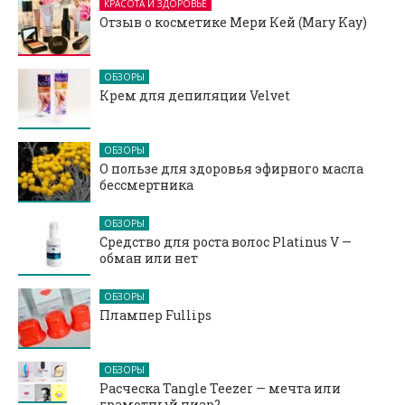
КРАСОТА И ЗДОРОВЬЕ
Отзыв о косметике Мери Кей (Mary Kay)
ОБЗОРЫ
Крем для депиляции Velvet
ОБЗОРЫ
О пользе для здоровья эфирного масла
бессмертника
ОБЗОРЫ
Средство для роста волос Platinus V —
обман или нет
ОБЗОРЫ
Плампер Fullips
ОБЗОРЫ
Расческа Tangle Teezer — мечта или
грамотный пиар?