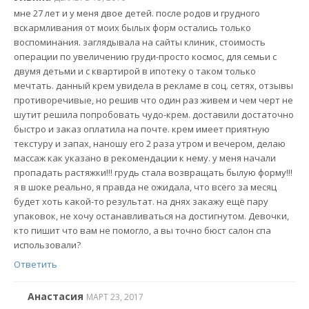
мне 27 лет и у меня двое детей. после родов и грудного
вскармливания от моих былых форм остались только
воспоминания. заглядывала на сайты клиник, стоимость
операции по увеличению груди-просто космос, для семьи с
двумя детьми и с квартирой в ипотеку о таком только
мечтать. данный крем увидела в рекламе в соц. сетях, отзывы
противоречивые, но решив что один раз живем и чем черт не
шутит решила попробовать чудо-крем. доставили достаточно
быстро и заказ оплатила на почте. крем имеет приятную
текстуру и запах, наношу его 2 раза утром и вечером, делаю
массаж как указано в рекомендации к нему. у меня начали
пропадать растяжки!!! грудь стала возвращать былую форму!!!
я в шоке реально, я правда не ожидала, что всего за месяц
будет хоть какой-то результат. на днях закажу ещё пару
упаковок, не хочу останавливаться на достигнутом. Девочки,
кто пишит что вам не помогло, а вы точно бюст салон спа
использовали?
Ответить
Анастасия
МАРТ 23, 2017