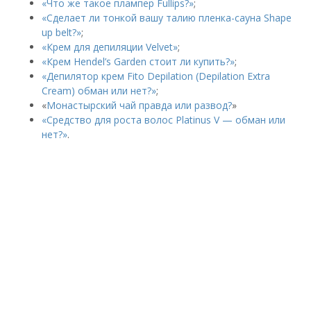
«Что же такое плампер Fullips?»
;
«Сделает ли тонкой вашу талию пленка-сауна Shape
up belt?»
;
«Крем для депиляции Velvet»
;
«Крем Hendel’s Garden стоит ли купить?»
;
«Депилятор крем Fito Depilation (Depilation Extra
Cream) обман или нет?»
;
«
Монастырский чай правда или развод?
»
«Средство для роста волос Platinus V — обман или
нет?»
.