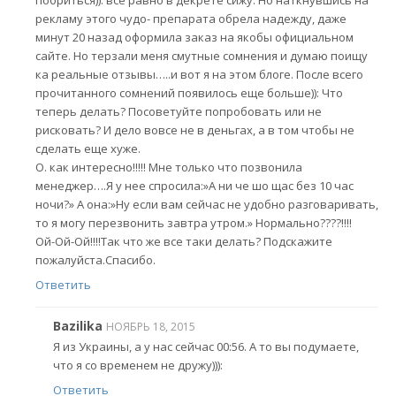
побриться)): все равно в декрете сижу. Но наткнувшись на
рекламу этого чудо- препарата обрела надежду, даже
минут 20 назад оформила заказ на якобы официальном
сайте. Но терзали меня смутные сомнения и думаю поищу
ка реальные отзывы…..и вот я на этом блоге. После всего
прочитанного сомнений появилось еще больше)): Что
теперь делать? Посоветуйте попробовать или не
рисковать? И дело вовсе не в деньгах, а в том чтобы не
сделать еще хуже.
О. как интересно!!!!! Мне только что позвонила
менеджер….Я у нее спросила:»А ни че шо щас без 10 час
ночи?» А она:»Ну если вам сейчас не удобно разговаривать,
то я могу перезвонить завтра утром.» Нормально????!!!!
Ой-Ой-Ой!!!!Так что же все таки делать? Подскажите
пожалуйста.Спасибо.
Ответить
Bazilika
НОЯБРЬ 18, 2015
Я из Украины, а у нас сейчас 00:56. А то вы подумаете,
что я со временем не дружу))):
Ответить