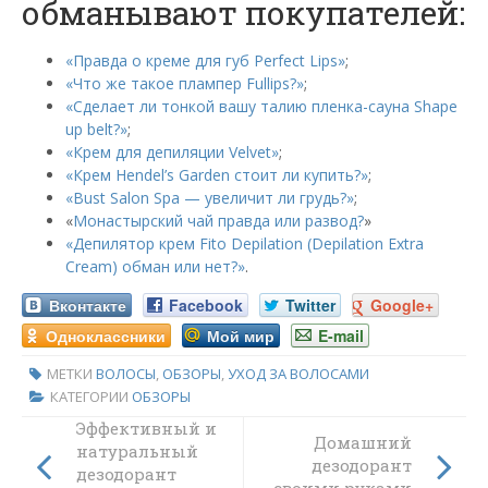
обманывают покупателей:
«Правда о креме для губ Perfect Lips»
;
«Что же такое плампер Fullips?»
;
«Сделает ли тонкой вашу талию пленка-сауна Shape
up belt?»
;
«Крем для депиляции Velvet»
;
«Крем Hendel’s Garden стоит ли купить?»
;
«Bust Salon Spa — увеличит ли грудь?»
;
«
Монастырский чай правда или развод?
»
«Депилятор крем Fito Depilation (Depilation Extra
Cream) обман или нет?»
.
Вконтакте
Facebook
Twitter
Google+
Одноклассники
Мой мир
E-mail
МЕТКИ
ВОЛОСЫ
,
ОБЗОРЫ
,
УХОД ЗА ВОЛОСАМИ
КАТЕГОРИИ
ОБЗОРЫ
Эффективный и
Домашний
натуральный
дезодорант
дезодорант
своими руками