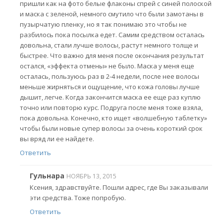
пришли как на фото белые флаконы спрей с синей полоской
и маска с зеленой, немного смутило что были замотаны в
пузырчатую пленку, но я так понимаю это чтобы не
разбилось пока посылка едет. Самим средством осталась
довольна, стали лучше волосы, растут немного толще и
быстрее. Что важно для меня после окончания результат
остался, «эффекта отмены» не было. Маска у меня еще
осталась, пользуюсь раз в 2-4 недели, после нее волосы
меньше жирняться и ощущение, что кожа головы лучше
дышит, легче. Когда закончится маска ее еще раз куплю
точно или повторю курс. Подруга после меня тоже взяла,
пока довольна. Конечно, кто ищет «волшебную таблетку»
чтобы были новые супер волосы за очень короткий срок
вы вряд ли ее найдете.
Ответить
Гульнара
НОЯБРЬ 13, 2015
Ксения, здравствуйте. Пошли адрес, где Вы заказывали
эти средства. Тоже попробую.
Ответить