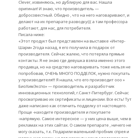
Clever, извиняюсь, но дублирую для вас. Нашла
оригинал! И знаю, что производитель —
добросовестный. Обидно , что на него наговаривают, и
делают на их препарате разводку((( а там профессора
работают, для нас, для потребителя.
Писала ниже:
«Этот продукт был представлен на выставке «Интер-
Шарм» 2года назад, я его получила в подарок от
производителя. Сейчас жалею, что потеряла прямые
контакты. Я не знаю где девушка взяла именно этого
продавца, но на средство наговаривать тоже нельзя не
попробовав, ОЧЕНЬ МНОГО ПОДДЕЛОК, нужно покупать
у производителя!!! Я нашла, что его производит ооо »
БиоХимЭкспо» — производитель и разработчик
инновационных технологий, г.Санкт-Питербург. Сейчас
просматриваю их сертификаты и лицензии. Все есть! Тут
даже написано как отличить подделку от настоящего.
Проще -находите производителя и покупаете
-напрямую. Самое интересное — у них цена выше, чем в
рекламах на этих сайтах. О самом препарате , ничего не
могу сказать, т.к. Подарили маленький пробник спрея и