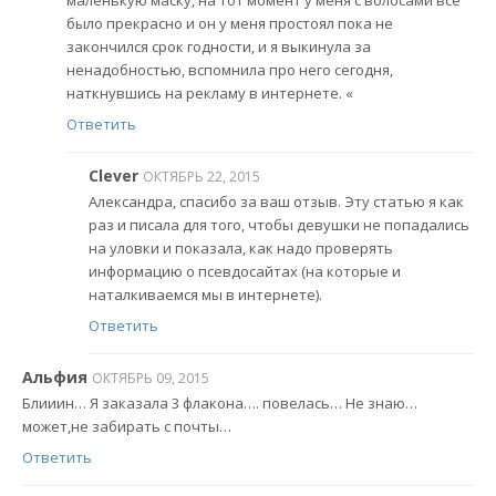
маленькую маску, на тот момент у меня с волосами все
было прекрасно и он у меня простоял пока не
закончился срок годности, и я выкинула за
ненадобностью, вспомнила про него сегодня,
наткнувшись на рекламу в интернете. «
Ответить
Clever
ОКТЯБРЬ 22, 2015
Александра, спасибо за ваш отзыв. Эту статью я как
раз и писала для того, чтобы девушки не попадались
на уловки и показала, как надо проверять
информацию о псевдосайтах (на которые и
наталкиваемся мы в интернете).
Ответить
Альфия
ОКТЯБРЬ 09, 2015
Блииин… Я заказала 3 флакона…. повелась… Не знаю…
может,не забирать с почты…
Ответить