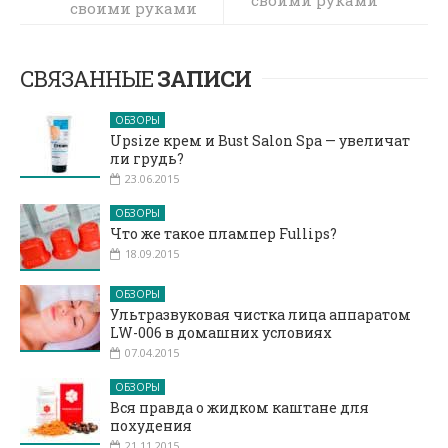
своими руками
в домашних
условиях
СВЯЗАННЫЕ
ЗАПИСИ
ОБЗОРЫ
Upsize крем и Bust Salon Spa — увеличат
ли грудь?
23.06.2015
ОБЗОРЫ
Что же такое плампер Fullips?
18.09.2015
ОБЗОРЫ
Ультразвуковая чистка лица аппаратом
LW-006 в домашних условиях
07.04.2015
ОБЗОРЫ
Вся правда о жидком каштане для
похудения
21.11.2015