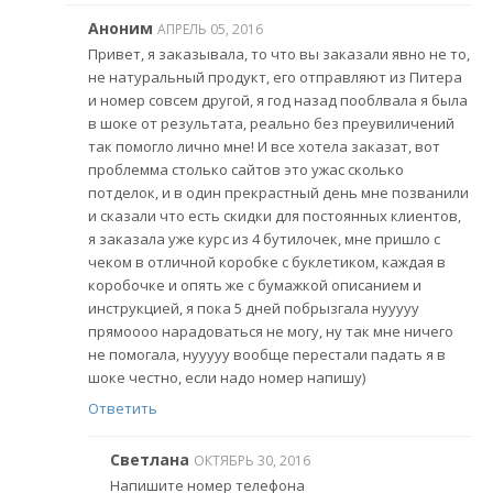
Аноним
АПРЕЛЬ 05, 2016
Привет, я заказывала, то что вы заказали явно не то,
не натуральный продукт, его отправляют из Питера
и номер совсем другой, я год назад пооблвала я была
в шоке от результата, реально без преувиличений
так помогло лично мне! И все хотела заказат, вот
проблемма столько сайтов это ужас сколько
потделок, и в один прекрастный день мне позванили
и сказали что есть скидки для постоянных клиентов,
я заказала уже курс из 4 бутилочек, мне пришло с
чеком в отличной коробке с буклетиком, каждая в
коробочке и опять же с бумажкой описанием и
инструкцией, я пока 5 дней побрызгала нууууу
прямоооо нарадоваться не могу, ну так мне ничего
не помогала, нууууу вообще перестали падать я в
шоке честно, если надо номер напишу)
Ответить
Светлана
ОКТЯБРЬ 30, 2016
Напишите номер телефона