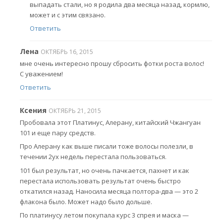
выпадать стали, но я родила два месяца назад, кормлю,
может и с этим связано.
Ответить
Лена
ОКТЯБРЬ 16, 2015
мне очень интересно прошу сбросить фотки роста волос!
С уважением!
Ответить
Ксения
ОКТЯБРЬ 21, 2015
Пробовала этот Платинус, Алерану, китайский Чжангуан
101 и еще пару средств.
Про Алерану как выше писали тоже волосы полезли, в
течении 2ух недель перестала пользоваться.
101 был результат, но очень пачкается, пахнет и как
перестала использовать результат очень быстро
откатился назад. Наносила месяца полтора-два — это 2
флакона было. Может надо было дольше.
По платинусу летом покупала курс 3 спрея и маска —