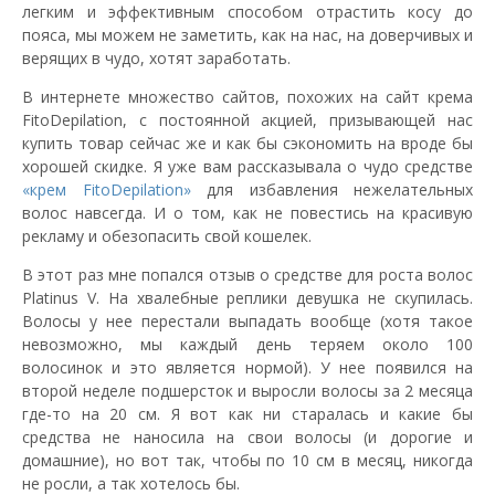
легким и эффективным способом отрастить косу до
пояса, мы можем не заметить, как на нас, на доверчивых и
верящих в чудо, хотят заработать.
В интернете множество сайтов, похожих на сайт крема
FitoDepilation, с постоянной акцией, призывающей нас
купить товар сейчас же и как бы сэкономить на вроде бы
хорошей скидке. Я уже вам рассказывала о чудо средстве
«крем FitoDepilation»
для избавления нежелательных
волос навсегда. И о том, как не повестись на красивую
рекламу и обезопасить свой кошелек.
В этот раз мне попался отзыв о средстве для роста волос
Platinus V. На хвалебные реплики девушка не скупилась.
Волосы у нее перестали выпадать вообще (хотя такое
невозможно, мы каждый день теряем около 100
волосинок и это является нормой). У нее появился на
второй неделе подшерсток и выросли волосы за 2 месяца
где-то на 20 см. Я вот как ни старалась и какие бы
средства не наносила на свои волосы (и дорогие и
домашние), но вот так, чтобы по 10 см в месяц, никогда
не росли, а так хотелось бы.