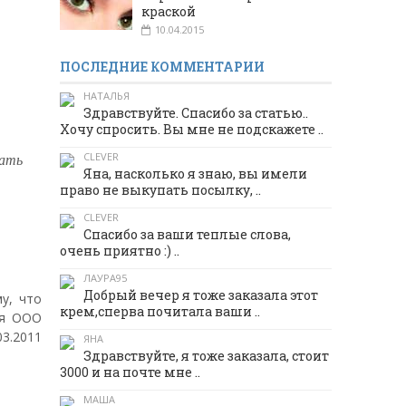
краской
10.04.2015
ПОСЛЕДНИЕ КОММЕНТАРИИ
НАТАЛЬЯ
Здравствуйте. Спасибо за статью..
Хочу спросить. Вы мне не подскажете ..
вать
CLEVER
Яна, насколько я знаю, вы имели
право не выкупать посылку, ..
CLEVER
Спасибо за ваши теплые слова,
очень приятно :) ..
ЛАУРА95
Добрый вечер я тоже заказала этот
у, что
крем,сперва почитала ваши ..
ся ООО
03.2011
ЯНА
Здравствуйте, я тоже заказала, стоит
3000 и на почте мне ..
МАША