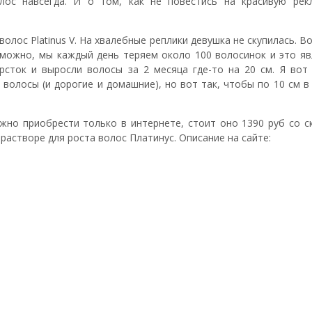
ос навсегда. И о том, как не повестись на красивую рек
волос Platinus V. На хвалебные реплики девушка не скупилась. В
зможно, мы каждый день теряем около 100 волосинок и это яв
рсток и выросли волосы за 2 месяца где-то на 20 см. Я вот 
 волосы (и дорогие и домашние), но вот так, чтобы по 10 см в
ожно приобрести только в интернете, стоит оно 1390 руб со с
 растворе для роста волос Платинус. Описание на сайте: