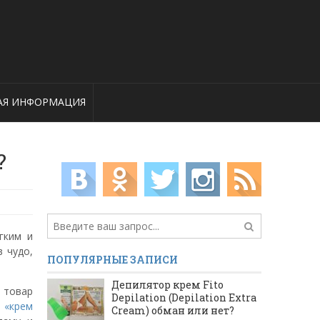
АЯ ИНФОРМАЦИЯ
?
гким и
 чудо,
ПОПУЛЯРНЫЕ ЗАПИСИ
Депилятор крем Fito
ь товар
Depilation (Depilation Extra
е
«крем
Cream) обман или нет?