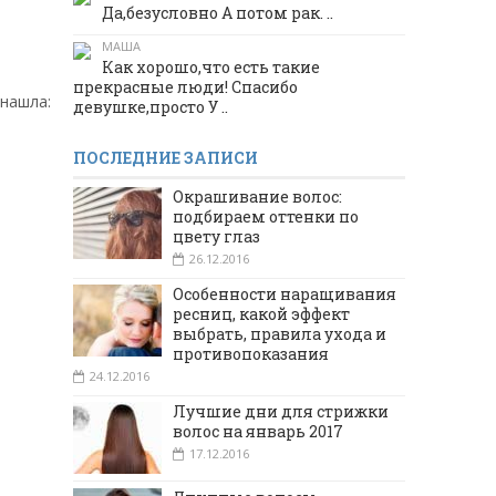
Да,безусловно А потом рак. ..
МАША
Как хорошо,что есть такие
прекрасные люди! Спасибо
 нашла:
девушке,просто У ..
ПОСЛЕДНИЕ ЗАПИСИ
Окрашивание волос:
подбираем оттенки по
цвету глаз
26.12.2016
Особенности наращивания
ресниц, какой эффект
выбрать, правила ухода и
противопоказания
24.12.2016
Лучшие дни для стрижки
волос на январь 2017
17.12.2016