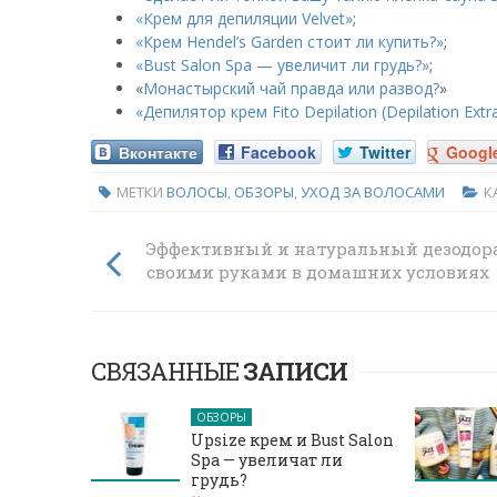
«Крем для депиляции Velvet»
;
«Крем Hendel’s Garden стоит ли купить?»
;
«Bust Salon Spa — увеличит ли грудь?»
;
«
Монастырский чай правда или развод?
»
«Депилятор крем Fito Depilation (Depilation Ext
Вконтакте
Facebook
Twitter
Googl
МЕТКИ
ВОЛОСЫ
,
ОБЗОРЫ
,
УХОД ЗА ВОЛОСАМИ
К
Эффективный и натуральный дезодор
своими руками в домашних условиях
СВЯЗАННЫЕ
ЗАПИСИ
ОБЗОРЫ
Upsize крем и Bust Salon
Spa — увеличат ли
грудь?