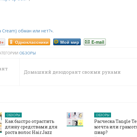
ra Cream) обман или нет?»
.
e+
Одноклассники
Мой мир
E-mail
АТЕГОРИИ
ОБЗОРЫ
ант
Домашний дезодорант своими руками
ОБЗОРЫ
ОБЗОРЫ
Как быстро отрастить
Расческа Tangle Te
длину средствами для
мечта или грамо
роста волос HairJazz
пиар?