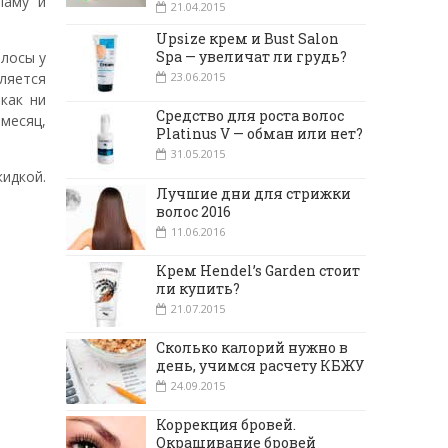
ламу и
21.04.2015
Upsize крем и Bust Salon
Spa — увеличат ли грудь?
олосы у
ляется
23.06.2015
как ни
Средство для роста волос
 месяц,
Platinus V — обман или нет?
31.05.2015
кидкой.
Лучшие дни для стрижки
волос 2016
11.06.2016
Крем Hendel’s Garden стоит
ли купить?
21.07.2015
Сколько калорий нужно в
день, учимся расчету КБЖУ
24.09.2015
Коррекция бровей.
Окрашивание бровей