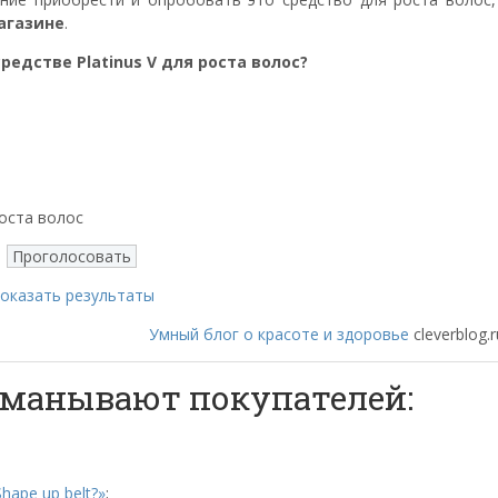
агазине
.
редстве Platinus V для роста волос?
оста волос
оказать результаты
Умный блог о красоте и здоровье
cleverblog.r
обманывают покупателей:
hape up belt?»
;