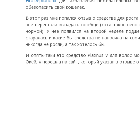
FitoDepilation»
для избавления нежелательных вол
обезопасить свой кошелек.
В этот раз мне попался отзыв о средстве для роста 
нее перестали выпадать вообще (хотя такое нево
нормой). У нее появился на второй неделе подше
старалась и какие бы средства не наносила на свои
никогда не росли, а так хотелось бы.
И опять-таки это средство Platinus V для волос м
Окей, я перешла на сайт, который указан в отзыве о