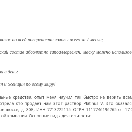
олос по всей поверхности головы всего за 1 месяц;
кий состав абсолютно гипоаллергенен, маску можно использо
а в день;
н и женщин по всему миру!
льные средства, опыт меня научил так быстро не верить всем
отрела кто продает нам этот раствор Platinus V. Это оказал
ое шоссе, д. 80Б, ИНН 7713725115; ОГРН 1117746196765 от 17.
той компании. Основные виды деятельности: