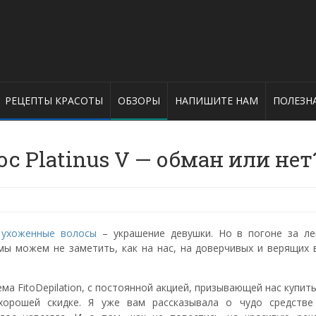
РЕЦЕПТЫ КРАСОТЫ
ОБЗОРЫ
НАПИШИТЕ НАМ
ПОЛЕЗН
с Platinus V — обман или нет
е
ухоженные волосы
– украшение девушки. Но в погоне за ле
ы можем не заметить, как на нас, на доверчивых и верящих в
ма FitoDepilation, с постоянной акцией, призывающей нас купит
хорошей скидке. Я уже вам рассказывала о чудо средств