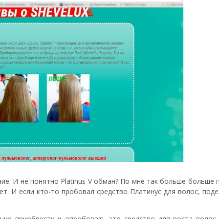
ие. И не понятно Platinus V обман? По мне так больше больше
ет. И если кто-то пробовал средство Платинус для волос, под
ание приобрести и опробовать это средство для роста волос,