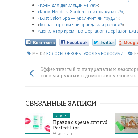
«Крем для депиляции Velvet»
;
«Крем Hendel’s Garden стоит ли купить?»
;
«Bust Salon Spa — увеличит ли грудь?»
;
«
Монастырский чай правда или развод?
»
«Депилятор крем Fito Depilation (Depilation Ext
Вконтакте
Facebook
Twitter
Googl
МЕТКИ
ВОЛОСЫ
,
ОБЗОРЫ
,
УХОД ЗА ВОЛОСАМИ
К
Эффективный и натуральный дезодор
своими руками в домашних условиях
СВЯЗАННЫЕ
ЗАПИСИ
ОБЗОРЫ
Правда о креме для губ
Perfect Lips
28.11.2015