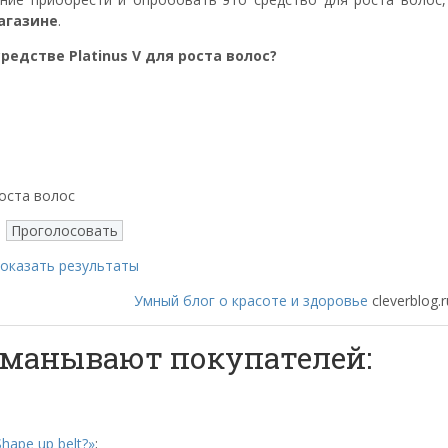
агазине
.
редстве Platinus V для роста волос?
оста волос
оказать результаты
Умный блог о красоте и здоровье
cleverblog.r
обманывают покупателей:
hape up belt?»
;