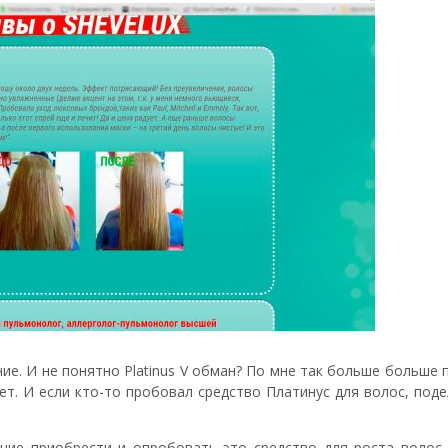
ие. И не понятно Platinus V обман? По мне так больше больше
ет. И если кто-то пробовал средство Платинус для волос, под
ание приобрести и опробовать это средство для роста волос,