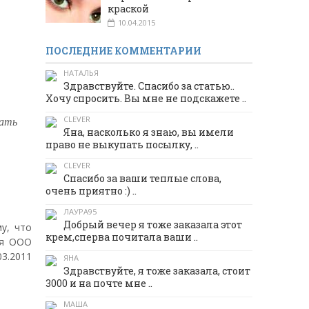
краской
10.04.2015
ПОСЛЕДНИЕ КОММЕНТАРИИ
НАТАЛЬЯ
Здравствуйте. Спасибо за статью..
Хочу спросить. Вы мне не подскажете ..
вать
CLEVER
Яна, насколько я знаю, вы имели
право не выкупать посылку, ..
CLEVER
Спасибо за ваши теплые слова,
очень приятно :) ..
ЛАУРА95
Добрый вечер я тоже заказала этот
у, что
крем,сперва почитала ваши ..
ся ООО
03.2011
ЯНА
Здравствуйте, я тоже заказала, стоит
3000 и на почте мне ..
МАША