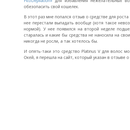
FitoDepilation»
для избавления нежелательных вол
обезопасить свой кошелек.
В этот раз мне попался отзыв о средстве для роста 
нее перестали выпадать вообще (хотя такое нево
нормой). У нее появился на второй неделе подше
старалась и какие бы средства не наносила на свои
никогда не росли, а так хотелось бы.
И опять-таки это средство Platinus V для волос м
Окей, я перешла на сайт, который указан в отзыве о