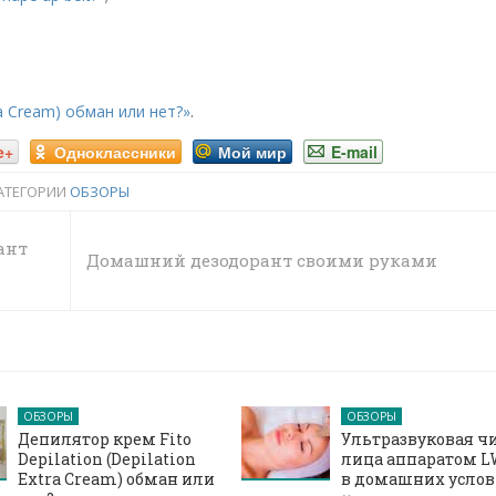
ra Cream) обман или нет?»
.
e+
Одноклассники
Мой мир
E-mail
АТЕГОРИИ
ОБЗОРЫ
ант
Домашний дезодорант своими руками
ОБЗОРЫ
ОБЗОРЫ
Депилятор крем Fito
Ультразвуковая ч
Depilation (Depilation
лица аппаратом L
Extra Cream) обман или
в домашних усло