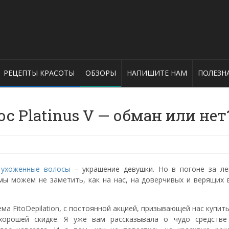
РЕЦЕПТЫ КРАСОТЫ
ОБЗОРЫ
НАПИШИТЕ НАМ
ПОЛЕЗН
с Platinus V — обман или нет
е
ухоженные волосы
– украшение девушки. Но в погоне за ле
ы можем не заметить, как на нас, на доверчивых и верящих в
ма FitoDepilation, с постоянной акцией, призывающей нас купит
хорошей скидке. Я уже вам рассказывала о чудо средств