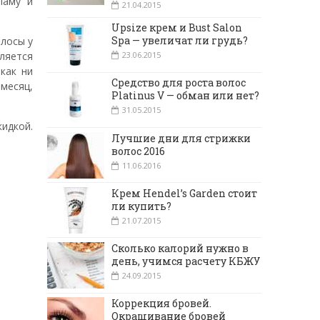
ламу и
21.04.2015
Upsize крем и Bust Salon
Spa — увеличат ли грудь?
олосы у
ляется
23.06.2015
как ни
Средство для роста волос
 месяц,
Platinus V — обман или нет?
31.05.2015
кидкой.
Лучшие дни для стрижки
волос 2016
11.06.2016
Крем Hendel’s Garden стоит
ли купить?
21.07.2015
Сколько калорий нужно в
день, учимся расчету КБЖУ
24.09.2015
Коррекция бровей.
Окрашивание бровей