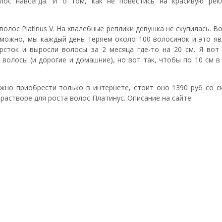
ос навсегда. И о том, как не повестись на красивую рек
волос Platinus V. На хвалебные реплики девушка не скупилась. В
зможно, мы каждый день теряем около 100 волосинок и это яв
рсток и выросли волосы за 2 месяца где-то на 20 см. Я вот 
 волосы (и дорогие и домашние), но вот так, чтобы по 10 см в
ожно приобрести только в интернете, стоит оно 1390 руб со с
 растворе для роста волос Платинус. Описание на сайте: