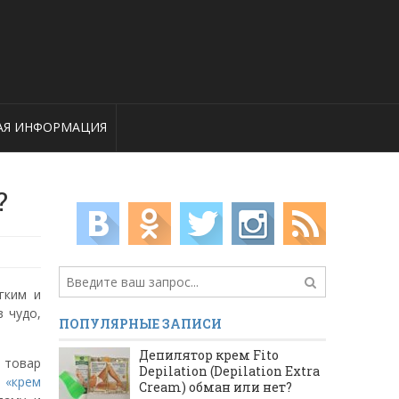
АЯ ИНФОРМАЦИЯ
?
гким и
 чудо,
ПОПУЛЯРНЫЕ ЗАПИСИ
Депилятор крем Fito
ь товар
Depilation (Depilation Extra
е
«крем
Cream) обман или нет?