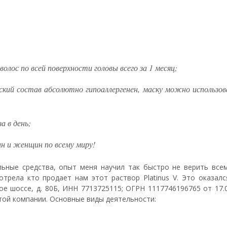
олос по всей поверхности головы всего за 1 месяц;
кий состав абсолютно гипоаллергенен, маску можно использо
а в день;
н и женщин по всему миру!
льные средства, опыт меня научил так быстро не верить всем
отрела кто продает нам этот раствор Platinus V. Это оказал
ое шоссе, д. 80Б, ИНН 7713725115; ОГРН 1117746196765 от 17.
той компании. Основные виды деятельности: