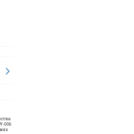
истка
W-006
виях