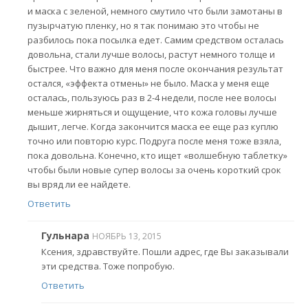
и маска с зеленой, немного смутило что были замотаны в
пузырчатую пленку, но я так понимаю это чтобы не
разбилось пока посылка едет. Самим средством осталась
довольна, стали лучше волосы, растут немного толще и
быстрее. Что важно для меня после окончания результат
остался, «эффекта отмены» не было. Маска у меня еще
осталась, пользуюсь раз в 2-4 недели, после нее волосы
меньше жирняться и ощущение, что кожа головы лучше
дышит, легче. Когда закончится маска ее еще раз куплю
точно или повторю курс. Подруга после меня тоже взяла,
пока довольна. Конечно, кто ищет «волшебную таблетку»
чтобы были новые супер волосы за очень короткий срок
вы вряд ли ее найдете.
Ответить
Гульнара
НОЯБРЬ 13, 2015
Ксения, здравствуйте. Пошли адрес, где Вы заказывали
эти средства. Тоже попробую.
Ответить