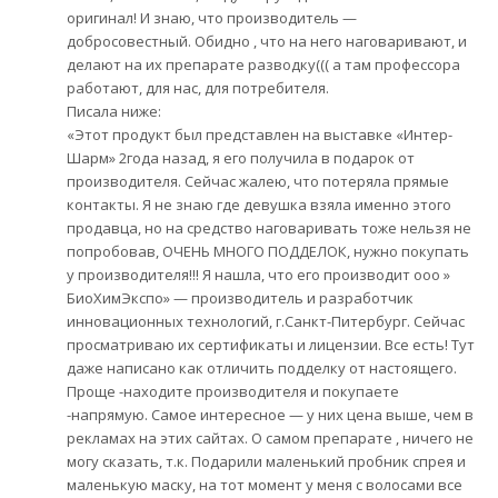
оригинал! И знаю, что производитель —
добросовестный. Обидно , что на него наговаривают, и
делают на их препарате разводку((( а там профессора
работают, для нас, для потребителя.
Писала ниже:
«Этот продукт был представлен на выставке «Интер-
Шарм» 2года назад, я его получила в подарок от
производителя. Сейчас жалею, что потеряла прямые
контакты. Я не знаю где девушка взяла именно этого
продавца, но на средство наговаривать тоже нельзя не
попробовав, ОЧЕНЬ МНОГО ПОДДЕЛОК, нужно покупать
у производителя!!! Я нашла, что его производит ооо »
БиоХимЭкспо» — производитель и разработчик
инновационных технологий, г.Санкт-Питербург. Сейчас
просматриваю их сертификаты и лицензии. Все есть! Тут
даже написано как отличить подделку от настоящего.
Проще -находите производителя и покупаете
-напрямую. Самое интересное — у них цена выше, чем в
рекламах на этих сайтах. О самом препарате , ничего не
могу сказать, т.к. Подарили маленький пробник спрея и
маленькую маску, на тот момент у меня с волосами все