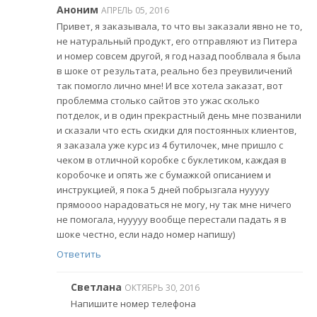
Аноним
АПРЕЛЬ 05, 2016
Привет, я заказывала, то что вы заказали явно не то,
не натуральный продукт, его отправляют из Питера
и номер совсем другой, я год назад пооблвала я была
в шоке от результата, реально без преувиличений
так помогло лично мне! И все хотела заказат, вот
проблемма столько сайтов это ужас сколько
потделок, и в один прекрастный день мне позванили
и сказали что есть скидки для постоянных клиентов,
я заказала уже курс из 4 бутилочек, мне пришло с
чеком в отличной коробке с буклетиком, каждая в
коробочке и опять же с бумажкой описанием и
инструкцией, я пока 5 дней побрызгала нууууу
прямоооо нарадоваться не могу, ну так мне ничего
не помогала, нууууу вообще перестали падать я в
шоке честно, если надо номер напишу)
Ответить
Светлана
ОКТЯБРЬ 30, 2016
Напишите номер телефона