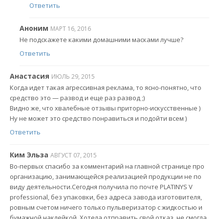
Ответить
Аноним
МАРТ 16, 2016
Не подскажете какими домашними масками лучше?
Ответить
Анастасия
ИЮЛЬ 29, 2015
Когда идет такая агрессивная реклама, то ясно-понятно, что
средство это — развод и еще раз развод ;)
Видно же, что хвалебные отзывы приторно-искусственные )
Ну не может это средство понравиться и подойти всем )
Ответить
Ким Эльза
АВГУСТ 07, 2015
Во-первых спасибо за комментарий на главной странице про
организацию, занимающейся реализацией продукции не по
виду деятельности.Сегодня получила по почте PLATINYS V
professional, без упаковки, без адреса завода изготовителя,
ровным счетом ничего только пульверизатор с жидкостью и
бумажной наклейкой .Хотела отправить свой отказ, не смогла