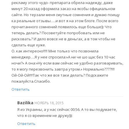
рекламу этого чудо- препарата обрела надежду, даже
минут 20 назад оформила заказ на якобы официальном
сайте. Но терзали меня смутные сомнения и думаю поищу
ка реальные отзывы…..и вот я на этом блоге. После всего
прочитанного сомнений появилось еще больше)): Что
теперь делать? Посоветуйте попробовать или не
рисковать? И дело вовсе не в деньгах, а в том чтобы не
сделать еще хуже.
О. как интересно!!!!! Мне только что позвонила
менеджер….Я у нее спросила:»А ни че шо щас без 10 час
ночи?» А она:»Ну если вам сейчас не удобно разговаривать,
то я могу перезвонить завтра утром.» Нормально????!!!!
Ой-Ой-Ой!!!!Так что же все таки делать? Подскажите
пожалуйста.Спасибо.
Ответить
Bazilika
НОЯБРЬ 18, 2015
Я из Украины, а у нас сейчас 00:56. А то вы подумаете,
что я со временем не дружу))):
Ответить