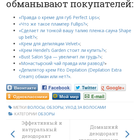
обманывают покупателей:
«Правда о креме для губ Perfect Lips»
;
«Что же такое плампер Fullips?»
;
«Сделает ли тонкой вашу талию пленка-сауна Shape
up belt?»
;
«Крем для депиляции Velvet»
;
«Крем Hendel’s Garden стоит ли купить?»
;
«Bust Salon Spa — увеличит ли грудь?»
;
«
Монастырский чай правда или развод?
»
«Депилятор крем Fito Depilation (Depilation Extra
Cream) обман или нет?»
.
Вконтакте
Facebook
Twitter
Google+
Одноклассники
Мой мир
E-mail
МЕТКИ
ВОЛОСЫ
,
ОБЗОРЫ
,
УХОД ЗА ВОЛОСАМИ
КАТЕГОРИИ
ОБЗОРЫ
Эффективный и
Домашний
натуральный
дезодорант
дезодорант
своими руками