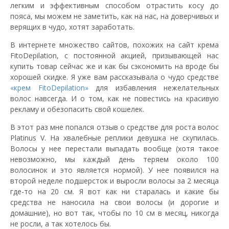
легким и эффективным способом отрастить косу до
пояса, мы можем не заметить, как на нас, на доверчивых и
верящих в чудо, хотят заработать.
В интернете множество сайтов, похожих на сайт крема
FitoDepilation, с постоянной акцией, призывающей нас
купить товар сейчас же и как бы сэкономить на вроде бы
хорошей скидке. Я уже вам рассказывала о чудо средстве
«крем FitoDepilation»
для избавления нежелательных
волос навсегда. И о том, как не повестись на красивую
рекламу и обезопасить свой кошелек.
В этот раз мне попался отзыв о средстве для роста волос
Platinus V. На хвалебные реплики девушка не скупилась.
Волосы у нее перестали выпадать вообще (хотя такое
невозможно, мы каждый день теряем около 100
волосинок и это является нормой). У нее появился на
второй неделе подшерсток и выросли волосы за 2 месяца
где-то на 20 см. Я вот как ни старалась и какие бы
средства не наносила на свои волосы (и дорогие и
домашние), но вот так, чтобы по 10 см в месяц, никогда
не росли, а так хотелось бы.