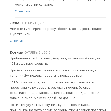
может и с этим связано.
Ответить
Лена
ОКТЯБРЬ 16, 2015
мне очень интересно прошу сбросить фотки роста волос!
С уважением!
Ответить
Ксения
ОКТЯБРЬ 21, 2015
Пробовала этот Платинус, Алерану, китайский Чжангуан
101 и еще пару средств.
Про Алерану как выше писали тоже волосы полезли, в
течении 2ух недель перестала пользоваться.
101 был результат, но очень пачкается, пахнет и как
перестала использовать результат очень быстро
откатился назад. Наносила месяца полтора-два — это 2
флакона было. Может надо было дольше.
По платинусу летом покупала курс 3 спрея и маска —
пришли как на фото белые флаконы спрей с синей полоской