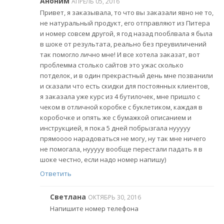
Аноним
АПРЕЛЬ 05, 2016
Привет, я заказывала, то что вы заказали явно не то,
не натуральный продукт, его отправляют из Питера
и номер совсем другой, я год назад пооблвала я была
в шоке от результата, реально без преувиличений
так помогло лично мне! И все хотела заказат, вот
проблемма столько сайтов это ужас сколько
потделок, и в один прекрастный день мне позванили
и сказали что есть скидки для постоянных клиентов,
я заказала уже курс из 4 бутилочек, мне пришло с
чеком в отличной коробке с буклетиком, каждая в
коробочке и опять же с бумажкой описанием и
инструкцией, я пока 5 дней побрызгала нууууу
прямоооо нарадоваться не могу, ну так мне ничего
не помогала, нууууу вообще перестали падать я в
шоке честно, если надо номер напишу)
Ответить
Светлана
ОКТЯБРЬ 30, 2016
Напишите номер телефона