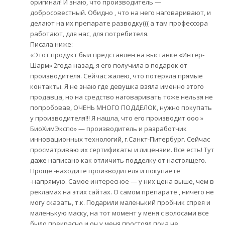
оригинал! И знаю, что производитель —
добросовестный. Обидно , что на него наговаривают, и
делают на их препарате разводку((( а там профессора
работают, для нас, для потребителя.
Писала ниже:
«Этот продукт был представлен на выставке «Интер-
Шарм» 2года назад, я его получила в подарок от
производителя. Сейчас жалею, что потеряла прямые
контакты. Я не знаю где девушка взяла именно этого
продавца, но на средство наговаривать тоже нельзя не
попробовав, ОЧЕНЬ МНОГО ПОДДЕЛОК, нужно покупать
у производителя!!! Я нашла, что его производит ооо »
БиоХимЭкспо» — производитель и разработчик
инновационных технологий, г.Санкт-Питербург. Сейчас
просматриваю их сертификаты и лицензии. Все есть! Тут
даже написано как отличить подделку от настоящего.
Проще -находите производителя и покупаете
-напрямую. Самое интересное — у них цена выше, чем в
рекламах на этих сайтах. О самом препарате , ничего не
могу сказать, т.к. Подарили маленький пробник спрея и
маленькую маску, на тот момент у меня с волосами все
было прекрасно и он у меня простоял пока не