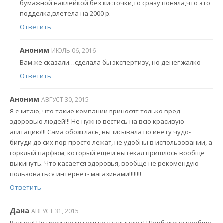
бумажной наклейкой без кисточки,то сразу поняла,что это
подделка,влетела на 2000 р.
Ответить
Аноним
ИЮЛЬ 06, 2016
Вам же сказали…сделала бы экспертизу, но денег жалко
Ответить
Аноним
АВГУСТ 30, 2015
Я считаю, что такие компании приносят только вред
здоровью людей!!! Не нужно вестись на всю красивую
агитацию!!! Сама обожглась, выписывала по инету чудо-
бигуди до сих пор просто лежат, не удобны в использовании, а
горклый парфюм, который ещё и вытекал пришлось вообще
выкинуть. Что касается здоровья, вообще не рекомендую
пользоваться интернет- магазинами!!!!!!!!
Ответить
Дана
АВГУСТ 31, 2015
Развод! Ни производителя не указывают! Щербакова вообще