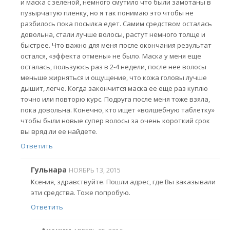
и маска с зеленой, немного смутило что были замотаны в
пузырчатую пленку, но я так понимаю это чтобы не
разбилось пока посылка едет. Самим средством осталась
довольна, стали лучше волосы, растут немного толще и
быстрее. Что важно для меня после окончания результат
остался, «эффекта отмены» не было. Маска у меня еще
осталась, пользуюсь раз в 2-4 недели, после нее волосы
меньше жирняться и ощущение, что кожа головы лучше
дышит, легче. Когда закончится маска ее еще раз куплю
точно или повторю курс. Подруга после меня тоже взяла,
пока довольна. Конечно, кто ищет «волшебную таблетку»
чтобы были новые супер волосы за очень короткий срок
вы вряд ли ее найдете.
Ответить
Гульнара
НОЯБРЬ 13, 2015
Ксения, здравствуйте. Пошли адрес, где Вы заказывали
эти средства. Тоже попробую.
Ответить