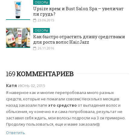
ОБЗОРЫ
Upsize крем и Bust Salon Spa — увеличат
ли грудь?
23.06.2015
ОБЗОРЫ
Как быстро отрастить длину средствами
для роста волос HairJazz
26.11.2016
169
КОММЕНТАРИЕВ
Катя
ИЮНЬ 02, 2015
Я наверное как и многие перепробовала много разных
средств, которые не помагали совсем( Несколько месяцев
назад заказали папе
это средство
от выпадения волос и
облысения, ну конечно я и сама попробовала, результат не
заставил себя ждать, мои волосы подросли на 3 см примерно.
Продолжу пользоваться, еще и маме заказали)))
Ответить