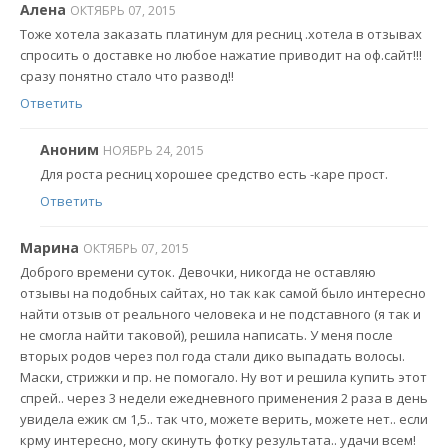
Алена
ОКТЯБРЬ 07, 2015
Тоже хотела заказать платинум для ресниц .хотела в отзывах
спросить о доставке но любое нажатие приводит на оф.сайт!!!
сразу понятно стало что развод!!
Ответить
Аноним
НОЯБРЬ 24, 2015
Для роста ресниц хорошее средство есть -каре прост.
Ответить
Марина
ОКТЯБРЬ 07, 2015
Доброго времени суток. Девочки, никогда не оставляю
отзывы на подобных сайтах, но так как самой было интересно
найти отзыв от реального человека и не подставного (я так и
не смогла найти таковой), решила написать. У меня после
вторых родов через пол года стали дико выпадать волосы.
Маски, стрижки и пр. не помогало. Ну вот и решила купить этот
спрей.. через 3 недели ежедневного применения 2 раза в день
увидела ежик см 1,5.. так что, можете верить, можете нет.. если
крму интересно, могу скинуть фотку результата.. удачи всем!