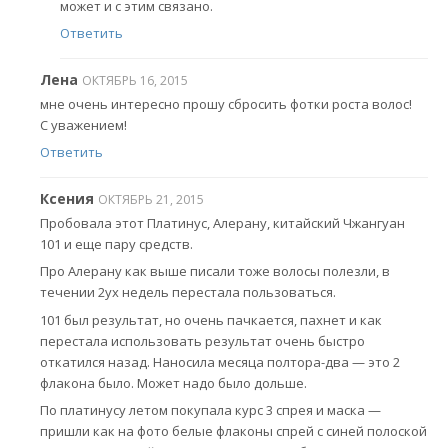
может и с этим связано.
Ответить
Лена
ОКТЯБРЬ 16, 2015
мне очень интересно прошу сбросить фотки роста волос!
С уважением!
Ответить
Ксения
ОКТЯБРЬ 21, 2015
Пробовала этот Платинус, Алерану, китайский Чжангуан
101 и еще пару средств.
Про Алерану как выше писали тоже волосы полезли, в
течении 2ух недель перестала пользоваться.
101 был результат, но очень пачкается, пахнет и как
перестала использовать результат очень быстро
откатился назад. Наносила месяца полтора-два — это 2
флакона было. Может надо было дольше.
По платинусу летом покупала курс 3 спрея и маска —
пришли как на фото белые флаконы спрей с синей полоской