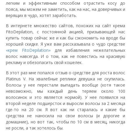
легким и эффективным способом отрастить косу до
пояса, мы можем не заметить, как на нас, на доверчивых и
верящих в чудо, хотят заработать.
В интернете множество сайтов, похожих на сайт крема
FitoDepilation, с постоянной акцией, призывающей нас
купить товар сейчас же и как бы сэкономить на вроде бы
хорошей скидке. Я уже вам рассказывала о чудо средстве
«крем FitoDepilation»
для избавления нежелательных
волос навсегда. И о том, как не повестись на красивую
рекламу и обезопасить свой кошелек.
В этот раз мне попался отзыв о средстве для роста волос
Platinus V. На хвалебные реплики девушка не скупилась.
Волосы у нее перестали выпадать вообще (хотя такое
невозможно, мы каждый день теряем около 100
волосинок и это является нормой). У нее появился на
второй неделе подшерсток и выросли волосы за 2 месяца
где-то на 20 см. Я вот как ни старалась и какие бы
средства не наносила на свои волосы (и дорогие и
домашние), но вот так, чтобы по 10 см в месяц, никогда
не росли, а так хотелось бы.