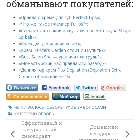
обманывают покупателей:
«Правда о креме для губ Perfect Lips»
;
«Что же такое плампер Fullips?»
;
«Сделает ли тонкой вашу талию пленка-сауна Shape
up belt?»
;
«Крем для депиляции Velvet»
;
«Крем Hendel’s Garden стоит ли купить?»
;
«Bust Salon Spa — увеличит ли грудь?»
;
«
Монастырский чай правда или развод?
»
«Депилятор крем Fito Depilation (Depilation Extra
Cream) обман или нет?»
.
Вконтакте
Facebook
Twitter
Google+
Одноклассники
Мой мир
E-mail
МЕТКИ
ВОЛОСЫ
,
ОБЗОРЫ
,
УХОД ЗА ВОЛОСАМИ
КАТЕГОРИИ
ОБЗОРЫ
Эффективный и
Домашний
натуральный
дезодорант
дезодорант
своими руками