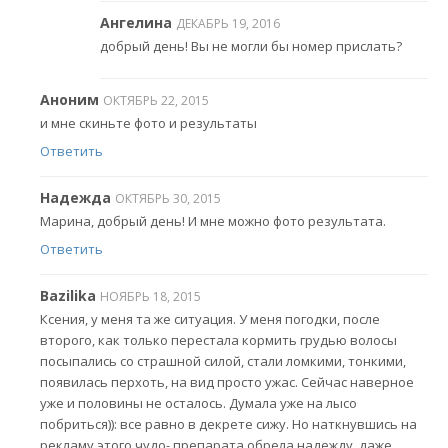
Ангелина
ДЕКАБРЬ 19, 2016
добрый день! Вы не могли бы номер прислать?
Аноним
ОКТЯБРЬ 22, 2015
и мне скиньте фото и результаты
Ответить
Надежда
ОКТЯБРЬ 30, 2015
Марина, добрый день! И мне можно фото результата.
Ответить
Bazilika
НОЯБРЬ 18, 2015
Ксения, у меня та же ситуация. У меня погодки, после
второго, как только перестала кормить грудью волосы
посыпались со страшной силой, стали ломкими, тонкими,
появилась перхоть, на вид просто ужас. Сейчас наверное
уже и половины не осталось. Думала уже на лысо
побриться)): все равно в декрете сижу. Но наткнувшись на
рекламу этого чудо- препарата обрела надежду, даже