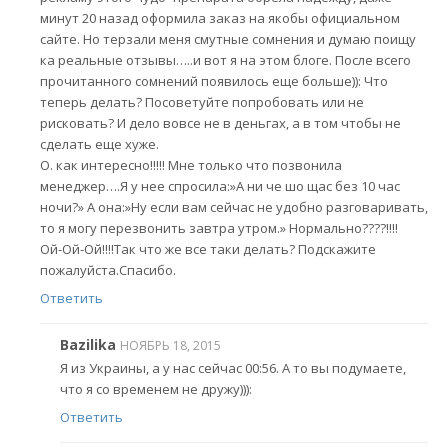
минут 20 назад оформила заказ на якобы официальном
сайте. Но терзали меня смутные сомнения и думаю поищу
ка реальные отзывы…..и вот я на этом блоге. После всего
прочитанного сомнений появилось еще больше)): Что
теперь делать? Посоветуйте попробовать или не
рисковать? И дело вовсе не в деньгах, а в том чтобы не
сделать еще хуже.
О. как интересно!!!!! Мне только что позвонила
менеджер….Я у нее спросила:»А ни че шо щас без 10 час
ночи?» А она:»Ну если вам сейчас не удобно разговаривать,
то я могу перезвонить завтра утром.» Нормально????!!!!
Ой-Ой-Ой!!!!Так что же все таки делать? Подскажите
пожалуйста.Спасибо.
Ответить
Bazilika
НОЯБРЬ 18, 2015
Я из Украины, а у нас сейчас 00:56. А то вы подумаете,
что я со временем не дружу))):
Ответить