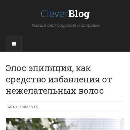
Clever
Blog
Умный блог о красоте и здоровье
Элос эпиляция, как
средство избавления от
нежелательных волос
0
COMMENTS