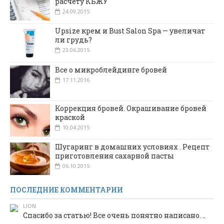
расчету КБЖУ
24.09.2015
Upsize крем и Bust Salon Spa — увеличат
ли грудь?
23.06.2015
Все о микроблейдинге бровей
17.11.2016
Коррекция бровей. Окрашивание бровей
краской
10.04.2015
Шугаринг в домашних условиях . Рецепт
приготовления сахарной пасты
06.10.2015
ПОСЛЕДНИЕ КОММЕНТАРИИ
LION
Спасибо за статью! Все очень понятно написано. ..