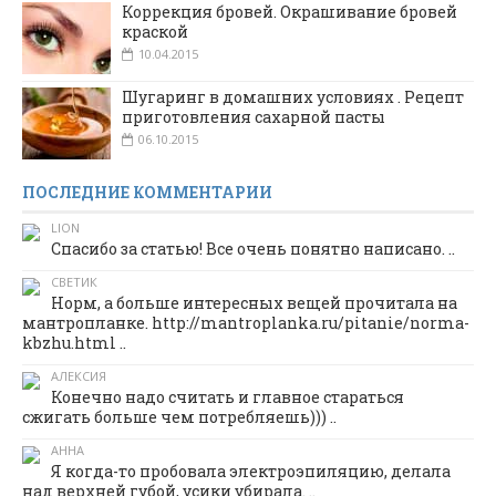
Коррекция бровей. Окрашивание бровей
краской
10.04.2015
Шугаринг в домашних условиях . Рецепт
приготовления сахарной пасты
06.10.2015
ПОСЛЕДНИЕ КОММЕНТАРИИ
LION
Спасибо за статью! Все очень понятно написано. ..
СВЕТИК
Норм, а больше интересных вещей прочитала на
мантропланке. http://mantroplanka.ru/pitanie/norma-
kbzhu.html ..
АЛЕКСИЯ
Конечно надо считать и главное стараться
сжигать больше чем потребляешь))) ..
АННА
Я когда-то пробовала электроэпиляцию, делала
над верхней губой, усики убирала. ..