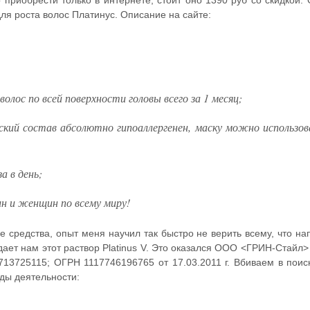
о приобрести только в интернете, стоит оно 1390 руб со скидкой. 
для роста волос Платинус. Описание на сайте:
олос по всей поверхности головы всего за 1 месяц;
кий состав абсолютно гипоаллергенен, маску можно использо
а в день;
н и женщин по всему миру!
 средства, опыт меня научил так быстро не верить всему, что на
ает нам этот раствор Platinus V. Это оказался ООО <ГРИН-Стайл>
7713725115; ОГРН 1117746196765 от 17.03.2011 г. Вбиваем в поис
ды деятельности: