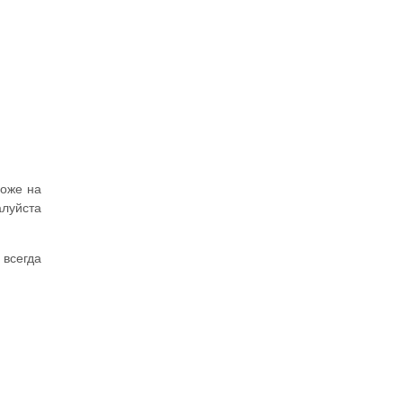
хоже на
алуйста
 всегда