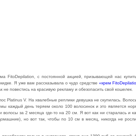
ма FitoDepilation, с постоянной акцией, призывающей нас купит
скидке. Я уже вам рассказывала о чудо средстве
«крем FitoDepilati
ак не повестись на красивую рекламу и обезопасить свой кошелек.
лос Platinus V. На хвалебные реплики девушка не скупилась. Волос
 мы каждый день теряем около 100 волосинок и это является нор
волосы за 2 месяца где-то на 20 см. Я вот как ни старалась и к
омашние), но вот так, чтобы по 10 см в месяц, никогда не росли