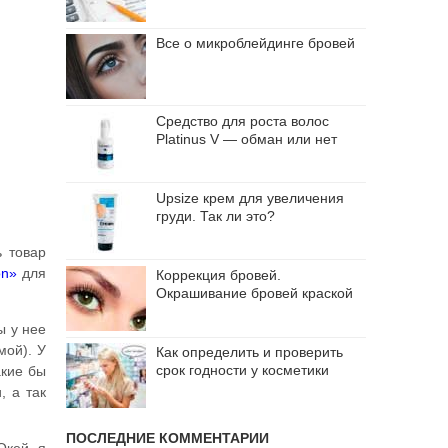
Все о микроблейдинге бровей
Средство для роста волос
Platinus V — обман или нет
Upsize крем для увеличения
груди. Так ли это?
ь товар
on»
для
Коррекция бровей.
Окрашивание бровей краской
ы у нее
мой). У
Как определить и проверить
срок годности у косметики
акие бы
, а так
ПОСЛЕДНИЕ КОММЕНТАРИИ