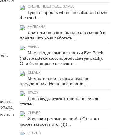
Окей, я
ONLINE TIMES TABLE GAMES
Lyndia happens when I'm called but down
the road . ..
АНГЕЛИНА
Длительное время следила за модой и
поняла, что хочу работать ..
ЕЛЕНА
Мне всегда помогают патчи Eye Patch
вать
(https://aptekalab.com/products/eye-patch).
Они быстро разглаживают ..
CLEVER
Можно точнее, в каком именно
предложении. Не нашла описки... ..
STACY
Лед сосуды сужает..описка в начале
писано.
статьи ..
 27464,
CLEVER
ковик и
Хорошая рекомендация! :) От этого
может зависеть итог )))) ..
РЕГИНА