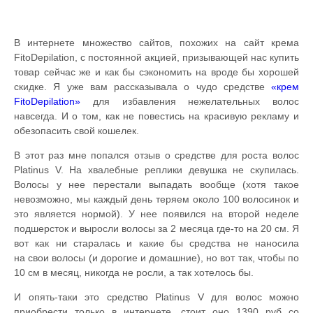
В интернете множество сайтов, похожих на сайт крема
FitoDepilation, с постоянной акцией, призывающей нас купить
товар сейчас же и как бы сэкономить на вроде бы хорошей
скидке. Я уже вам рассказывала о чудо средстве
«крем
FitoDepilation»
для избавления нежелательных волос
навсегда. И о том, как не повестись на красивую рекламу и
обезопасить свой кошелек.
В этот раз мне попался отзыв о средстве для роста волос
Platinus V. На хвалебные реплики девушка не скупилась.
Волосы у нее перестали выпадать вообще (хотя такое
невозможно, мы каждый день теряем около 100 волосинок и
это является нормой). У нее появился на второй неделе
подшерсток и выросли волосы за 2 месяца где-то на 20 см. Я
вот как ни старалась и какие бы средства не наносила
на свои волосы (и дорогие и домашние), но вот так, чтобы по
10 см в месяц, никогда не росли, а так хотелось бы.
И опять-таки это средство Platinus V для волос можно
приобрести только в интернете, стоит оно 1390 руб со