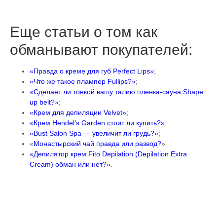
Еще статьи о том как
обманывают покупателей:
«Правда о креме для губ Perfect Lips»
;
«Что же такое плампер Fullips?»
;
«Сделает ли тонкой вашу талию пленка-сауна Shape
up belt?»
;
«Крем для депиляции Velvet»
;
«Крем Hendel’s Garden стоит ли купить?»
;
«Bust Salon Spa — увеличит ли грудь?»
;
«
Монастырский чай правда или развод?
»
«Депилятор крем Fito Depilation (Depilation Extra
Cream) обман или нет?»
.