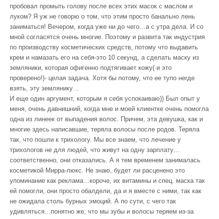
пробовал промыть голову после всех этих масок с маслом и
луком? Я уж не говорю о том, что этим просто банально лень
заниматься! Вечером, когда уже ни до чего…а с утра дела. И со
мной согласятся очень многие. Поэтому и развита так индустрия
по производству косметических средств, потому что выдавить
крем и намазать его на себя-это 10 секунд, а сделать маску из
земляники, которая офигенно подтягивает кожу( и это
проверено!)- целая задача. Хотя бы потому, что ее тупо негде
взять, эту землянику…
И еще один аргумент, которым я себя успокаиваю)) Был опыт у
меня, очень давнишний, когда мне и моей клиентке очень помогла
одна из линеек от выпадения волос. Причем, эта девушка, как и
многие здесь написавшие, теряла волосы после родов. Теряла
так, что пошли к трихологу. Мы все знаем, что лечение у
трихологов не для людей, что живут на одну зарплату…
соответственно, они отказались. А я тем временем занималась
косметикой Мирра-люкс. Не знаю, будет ли расценено это
упоминание как реклама…короче, их витамины и спец. маска так
ей помогли, они просто обалдели, да и я вместе с ними, так как
не ожидала столь бурных эмоций. А по сути, с чего так
удивляться…понятно же, что мы зубы и волосы теряем из-за