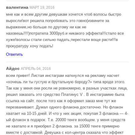
валентина
МАРТ 19, 2016
мне как и всем другим девушкам хочется чтоб волосы быстро
выросли!вот решила попробовать это говно(извините за
выражение,но больше по другому ни как не
назовешь!!!!)потратила 3000руб.и никакого эффекта!!!стало все
хуже!волосы стали сильно падать,перестали воще расти!!!в
прокуратуру хочу подать!
Ответить
Айдос
АПРЕЛЬ 04, 2016
всем привет! Листая инстаграм наткнулся на рекламу насчет
«хочешь ли ты густую и брутальную бороду?» типа вроде этого.
Так как у меня они росли не ровномерно, в разных участках лица,
решил заказать это средство Платинус V . В инстаграмме была
ссылка на сайт. после того как я оформил заказ мне тут же
перезванивают. Думал одного флакона достаточно. Но флакон
хватает на 10-15 дней. И что у них акция, покупая 3 флакона — 4-
ый флакон в подарок. Т.е. 20000 тенге вообщем. у меня средств
не хватало и я приобрел 2 флакона. за 15000 тенге примерно
вместе с доставкой. Девушка с кол-центра сказала что эффект