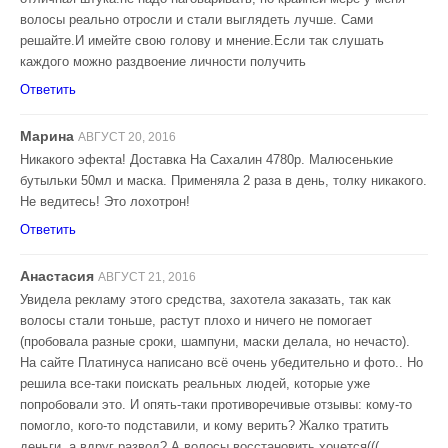
волосы реально отросли и стали выглядеть лучше. Сами
решайте.И имейте свою голову и мнение.Если так слушать
каждого можно раздвоение личности получить
Ответить
Марина
АВГУСТ 20, 2016
Никакого эфекта! Доставка На Сахалин 4780р. Малюсенькие
бутыльки 50мл и маска. Применяла 2 раза в день, толку никакого.
Не ведитесь! Это лохотрон!
Ответить
Анастасия
АВГУСТ 21, 2016
Увидела рекламу этого средства, захотела заказать, так как
волосы стали тоньше, растут плохо и ничего не помогает
(пробовала разные сроки, шампуни, маски делала, но нечасто).
На сайте Платинуса написано всё очень убедительно и фото.. Но
решила все-таки поискать реальных людей, которые уже
попробовали это. И опять-таки противоречивые отзывы: кому-то
помогло, кого-то подставили, и кому верить? Жалко тратить
деньги, а вдруг развод? А волосы восстановить хочется(((