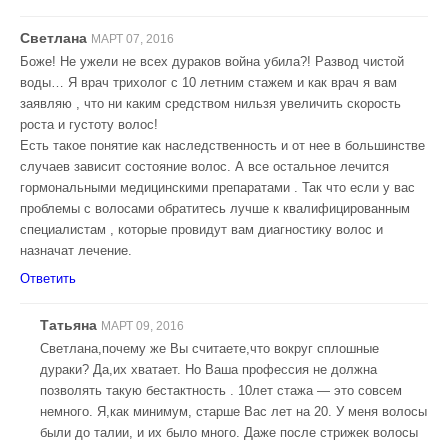
Светлана
МАРТ 07, 2016
Боже! Не ужели не всех дураков война убила?! Развод чистой
воды… Я врач трихолог с 10 летним стажем и как врач я вам
заявляю , что ни каким средством нильзя увеличить скорость
роста и густоту волос!
Есть такое понятие как наследственность и от нее в большинстве
случаев зависит состояние волос. А все остальное лечится
гормональными медицинскими препаратами . Так что если у вас
проблемы с волосами обратитесь лучше к квалифицированным
специалистам , которые провидут вам диагностику волос и
назначат лечение.
Ответить
Татьяна
МАРТ 09, 2016
Светлана,почему же Вы считаете,что вокруг сплошные
дураки? Да,их хватает. Но Ваша профессия не должна
позволять такую бестактность . 10лет стажа — это совсем
немного. Я,как минимум, старше Вас лет на 20. У меня волосы
были до талии, и их было много. Даже после стрижек волосы