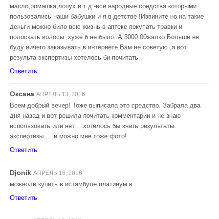
масло,ромашка,лопух и т д -все народные средства которыми
пользовались наши бабушки и я в детстве !Извините но на такие
деньги можно било всю жизнь в аптеке покупать травки и
полоскать волосы ,хуже б не было .А 3000.00жалко.Больше не
буду ничего заказывать в интернете.Вам не советую ,а вот
результа экспертизы хотелось би почитать
Ответить
Оксана
АПРЕЛЬ 13, 2016
Всем добрый вечер! Тоже выписала это средство. Забрала два
дня назад и вот решила почитать комментарии и не знаю
использовать или нет….хотелось бы знать результаты
экспертизы…..и можно мне тоже фото!
Ответить
Djonik
АПРЕЛЬ 16, 2016
можноли купить в истамбуле платинум в
Ответить