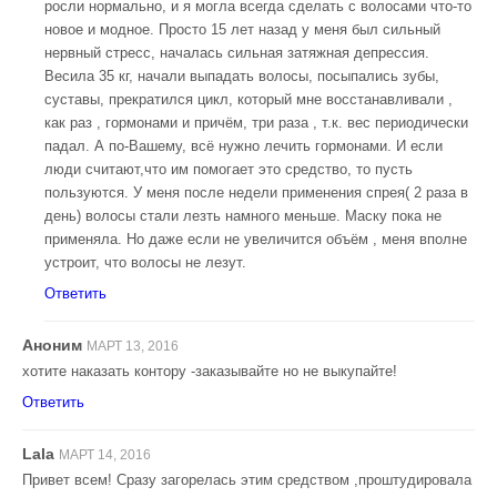
росли нормально, и я могла всегда сделать с волосами что-то
новое и модное. Просто 15 лет назад у меня был сильный
нервный стресс, началась сильная затяжная депрессия.
Весила 35 кг, начали выпадать волосы, посыпались зубы,
суставы, прекратился цикл, который мне восстанавливали ,
как раз , гормонами и причём, три раза , т.к. вес периодически
падал. А по-Вашему, всё нужно лечить гормонами. И если
люди считают,что им помогает это средство, то пусть
пользуются. У меня после недели применения спрея( 2 раза в
день) волосы стали лезть намного меньше. Маску пока не
применяла. Но даже если не увеличится объём , меня вполне
устроит, что волосы не лезут.
Ответить
Аноним
МАРТ 13, 2016
хотите наказать контору -заказывайте но не выкупайте!
Ответить
Lala
МАРТ 14, 2016
Привет всем! Сразу загорелась этим средством ,проштудировала