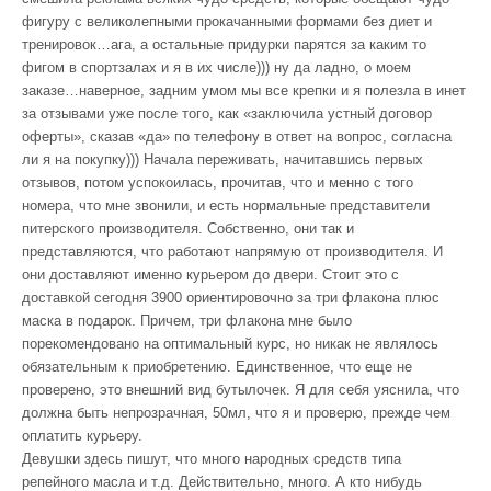
фигуру с великолепными прокачанными формами без диет и
тренировок…ага, а остальные придурки парятся за каким то
фигом в спортзалах и я в их числе))) ну да ладно, о моем
заказе…наверное, задним умом мы все крепки и я полезла в инет
за отзывами уже после того, как «заключила устный договор
оферты», сказав «да» по телефону в ответ на вопрос, согласна
ли я на покупку))) Начала переживать, начитавшись первых
отзывов, потом успокоилась, прочитав, что и менно с того
номера, что мне звонили, и есть нормальные представители
питерского производителя. Собственно, они так и
представляются, что работают напрямую от производителя. И
они доставляют именно курьером до двери. Стоит это с
доставкой сегодня 3900 ориентировочно за три флакона плюс
маска в подарок. Причем, три флакона мне было
порекомендовано на оптимальный курс, но никак не являлось
обязательным к приобретению. Единственное, что еще не
проверено, это внешний вид бутылочек. Я для себя уяснила, что
должна быть непрозрачная, 50мл, что я и проверю, прежде чем
оплатить курьеру.
Девушки здесь пишут, что много народных средств типа
репейного масла и т.д. Действительно, много. А кто нибудь