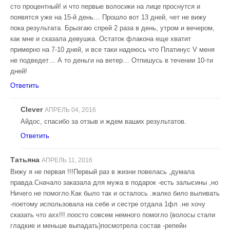
сто процентный! и что первые волосики на лице проснутся и
появятся уже на 15-й день… Прошло вот 13 дней, чет не вижу
пока результата. Брызгаю спрей 2 раза в день, утром и вечером,
как мне и сказала девушка. Остаток флакона еще хватит
примерно на 7-10 дней, и все таки надеюсь что Платинус V меня
не подведет… А то деньги на ветер… Отпишусь в течении 10-ти
дней!
Ответить
Clever
АПРЕЛЬ 04, 2016
Айдос, спасибо за отзыв и ждем ваших результатов.
Ответить
Татьяна
АПРЕЛЬ 11, 2016
Вижу я не первая !!!Первый раз в жизни повелась ,думала
правда.Сначало заказала для мужа в подарок -есть залысины ,но
Ничего не помогло.Как было так и осталось .жалко било выливать
-поетому использовала на себе и сестре отдала 1фл .не хочу
сказать что ахх!!!.поосто совсем немного помогло (волосы стали
гладкие и меньше выпадать)посмотрела состав -репейн