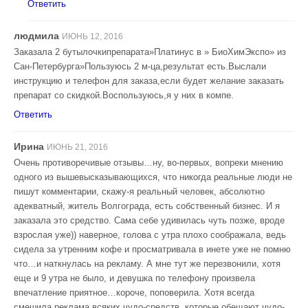
Ответить
людмила
ИЮНЬ 12, 2016
Заказала 2 бутылочкипрепарата»Платинус в » БиоХимЭкспо» из
Сан-Петербурга»Пользуюсь 2 м-ца,результат есть.Выслали
инструкцию и телефон для заказа,если будет желание заказать
препарат со скидкой.Воспользуюсь,я у них в компе.
Ответить
Ирина
ИЮНЬ 21, 2016
Очень противоречивые отзывы…ну, во-первых, вопреки мнению
одного из вышевысказывающихся, что никогда реальные люди не
пишут комментарии, скажу-я реальный человек, абсолютно
адекватный, житель Волгограда, есть собственный бизнес. И я
заказала это средство. Сама себе удивилась чуть позже, вроде
взрослая уже)) наверное, голова с утра плохо соображала, ведь
сидела за утренним кофе и просматривала в инете уже не помню
что…и наткнулась на рекламу. А мне тут же перезвонили, хотя
еще и 9 утра не было, и девушка по телефону произвела
впечатление приятное…короче, поповерила. Хотя всегда
смешила реклама всяких чудо-средств, которые обещают чудо-