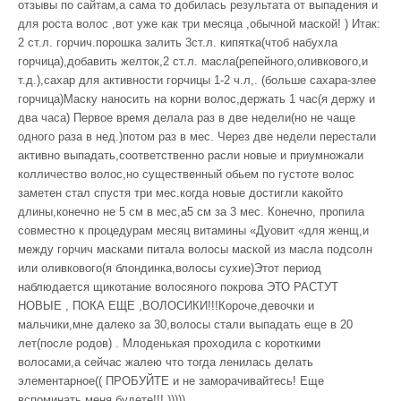
отзывы по сайтам,а сама то добилась результата от выпадения и
для роста волос ,вот уже как три месяца ,обычной маской! ) Итак:
2 ст.л. горчич.порошка залить 3ст.л. кипятка(чтоб набухла
горчица),добавить желток,2 ст.л. масла(репейного,оливкового,и
т.д.),сахар для активности горчицы 1-2 ч.л,. (больше сахара-злее
горчица)Маску наносить на корни волос,держать 1 час(я держу и
два часа) Первое время делала раз в две недели(но не чаще
одного раза в нед.)потом раз в мес. Через две недели перестали
активно выпадать,соответственно расли новые и приумножали
колличество волос,но существенный обьем по густоте волос
заметен стал спустя три мес.когда новые достигли какойто
длины,конечно не 5 см в мес,а5 см за 3 мес. Конечно, пропила
совместно к процедурам месяц витамины «Дуовит «для женщ,и
между горчич масками питала волосы маской из масла подсолн
или оливкового(я блондинка,волосы сухие)Этот период
наблюдается щикотание волосяного покрова ЭТО РАСТУТ
НОВЫЕ , ПОКА ЕЩЕ ,ВОЛОСИКИ!!!Короче,девочки и
мальчики,мне далеко за 30,волосы стали выпадать еще в 20
лет(после родов) . Млоденькая проходила с короткими
волосами,а сейчас жалею что тогда ленилась делать
элементарное(( ПРОБУЙТЕ и не заморачивайтесь! Еще
вспоминать меня будете!!! )))))