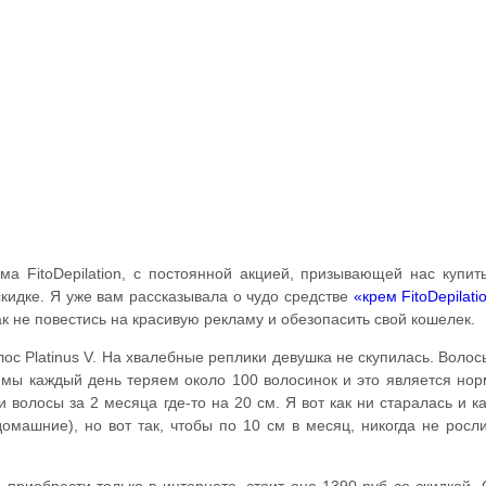
ма FitoDepilation, с постоянной акцией, призывающей нас купит
скидке. Я уже вам рассказывала о чудо средстве
«крем FitoDepilati
ак не повестись на красивую рекламу и обезопасить свой кошелек.
лос Platinus V. На хвалебные реплики девушка не скупилась. Волос
 мы каждый день теряем около 100 волосинок и это является нор
волосы за 2 месяца где-то на 20 см. Я вот как ни старалась и к
омашние), но вот так, чтобы по 10 см в месяц, никогда не росли