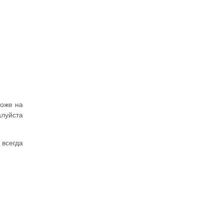
хоже на
алуйста
 всегда