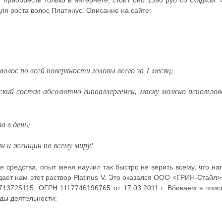
о приобрести только в интернете, стоит оно 1390 руб со скидкой. 
для роста волос Платинус. Описание на сайте:
олос по всей поверхности головы всего за 1 месяц;
кий состав абсолютно гипоаллергенен, маску можно использо
а в день;
н и женщин по всему миру!
 средства, опыт меня научил так быстро не верить всему, что на
ает нам этот раствор Platinus V. Это оказался ООО <ГРИН-Стайл>
7713725115; ОГРН 1117746196765 от 17.03.2011 г. Вбиваем в поис
ды деятельности: