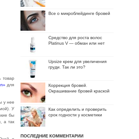
Все о микроблейдинге бровей
Средство для роста волос
Platinus V — обман или нет
Upsize крем для увеличения
груди. Так ли это?
ь товар
on»
для
Коррекция бровей.
Окрашивание бровей краской
ы у нее
мой). У
Как определить и проверить
срок годности у косметики
акие бы
, а так
ПОСЛЕДНИЕ КОММЕНТАРИИ