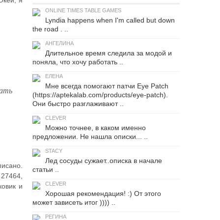
Окей, я
ONLINE TIMES TABLE GAMES
Lyndia happens when I'm called but down
the road . ..
АНГЕЛИНА
Длительное время следила за модой и
поняла, что хочу работать ..
ЕЛЕНА
Мне всегда помогают патчи Eye Patch
вать
(https://aptekalab.com/products/eye-patch).
Они быстро разглаживают ..
CLEVER
Можно точнее, в каком именно
предложении. Не нашла описки... ..
STACY
Лед сосуды сужает..описка в начале
писано.
статьи ..
 27464,
CLEVER
ковик и
Хорошая рекомендация! :) От этого
может зависеть итог )))) ..
РЕГИНА