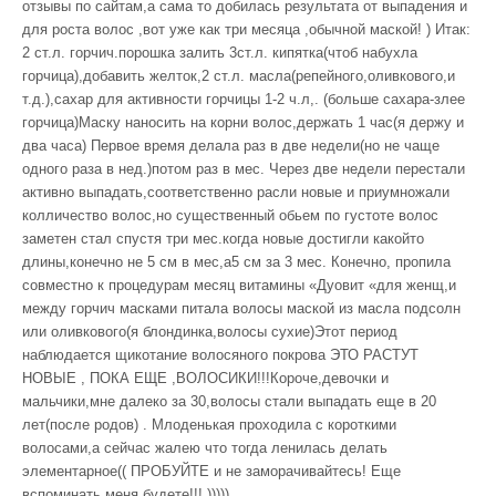
отзывы по сайтам,а сама то добилась результата от выпадения и
для роста волос ,вот уже как три месяца ,обычной маской! ) Итак:
2 ст.л. горчич.порошка залить 3ст.л. кипятка(чтоб набухла
горчица),добавить желток,2 ст.л. масла(репейного,оливкового,и
т.д.),сахар для активности горчицы 1-2 ч.л,. (больше сахара-злее
горчица)Маску наносить на корни волос,держать 1 час(я держу и
два часа) Первое время делала раз в две недели(но не чаще
одного раза в нед.)потом раз в мес. Через две недели перестали
активно выпадать,соответственно расли новые и приумножали
колличество волос,но существенный обьем по густоте волос
заметен стал спустя три мес.когда новые достигли какойто
длины,конечно не 5 см в мес,а5 см за 3 мес. Конечно, пропила
совместно к процедурам месяц витамины «Дуовит «для женщ,и
между горчич масками питала волосы маской из масла подсолн
или оливкового(я блондинка,волосы сухие)Этот период
наблюдается щикотание волосяного покрова ЭТО РАСТУТ
НОВЫЕ , ПОКА ЕЩЕ ,ВОЛОСИКИ!!!Короче,девочки и
мальчики,мне далеко за 30,волосы стали выпадать еще в 20
лет(после родов) . Млоденькая проходила с короткими
волосами,а сейчас жалею что тогда ленилась делать
элементарное(( ПРОБУЙТЕ и не заморачивайтесь! Еще
вспоминать меня будете!!! )))))