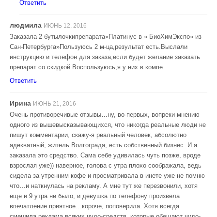
Ответить
людмила
ИЮНЬ 12, 2016
Заказала 2 бутылочкипрепарата»Платинус в » БиоХимЭкспо» из
Сан-Петербурга»Пользуюсь 2 м-ца,результат есть.Выслали
инструкцию и телефон для заказа,если будет желание заказать
препарат со скидкой.Воспользуюсь,я у них в компе.
Ответить
Ирина
ИЮНЬ 21, 2016
Очень противоречивые отзывы…ну, во-первых, вопреки мнению
одного из вышевысказывающихся, что никогда реальные люди не
пишут комментарии, скажу-я реальный человек, абсолютно
адекватный, житель Волгограда, есть собственный бизнес. И я
заказала это средство. Сама себе удивилась чуть позже, вроде
взрослая уже)) наверное, голова с утра плохо соображала, ведь
сидела за утренним кофе и просматривала в инете уже не помню
что…и наткнулась на рекламу. А мне тут же перезвонили, хотя
еще и 9 утра не было, и девушка по телефону произвела
впечатление приятное…короче, поповерила. Хотя всегда
смешила реклама всяких чудо-средств, которые обещают чудо-