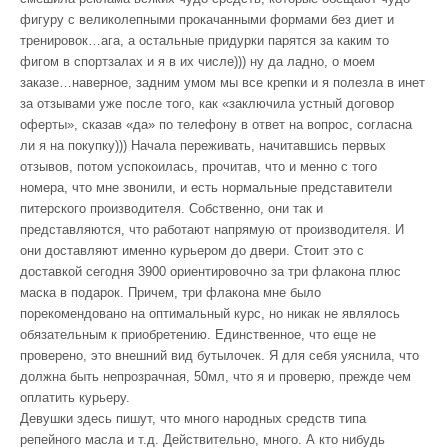
фигуру с великолепными прокачанными формами без диет и
тренировок…ага, а остальные придурки парятся за каким то
фигом в спортзалах и я в их числе))) ну да ладно, о моем
заказе…наверное, задним умом мы все крепки и я полезла в инет
за отзывами уже после того, как «заключила устный договор
оферты», сказав «да» по телефону в ответ на вопрос, согласна
ли я на покупку))) Начала переживать, начитавшись первых
отзывов, потом успокоилась, прочитав, что и менно с того
номера, что мне звонили, и есть нормальные представители
питерского производителя. Собственно, они так и
представляются, что работают напрямую от производителя. И
они доставляют именно курьером до двери. Стоит это с
доставкой сегодня 3900 ориентировочно за три флакона плюс
маска в подарок. Причем, три флакона мне было
порекомендовано на оптимальный курс, но никак не являлось
обязательным к приобретению. Единственное, что еще не
проверено, это внешний вид бутылочек. Я для себя уяснила, что
должна быть непрозрачная, 50мл, что я и проверю, прежде чем
оплатить курьеру.
Девушки здесь пишут, что много народных средств типа
репейного масла и т.д. Действительно, много. А кто нибудь