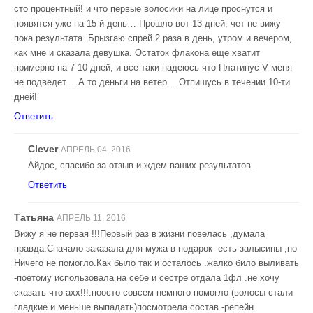
сто процентный! и что первые волосики на лице проснутся и
появятся уже на 15-й день… Прошло вот 13 дней, чет не вижу
пока результата. Брызгаю спрей 2 раза в день, утром и вечером,
как мне и сказала девушка. Остаток флакона еще хватит
примерно на 7-10 дней, и все таки надеюсь что Платинус V меня
не подведет… А то деньги на ветер… Отпишусь в течении 10-ти
дней!
Ответить
Clever
АПРЕЛЬ 04, 2016
Айдос, спасибо за отзыв и ждем ваших результатов.
Ответить
Татьяна
АПРЕЛЬ 11, 2016
Вижу я не первая !!!Первый раз в жизни повелась ,думала
правда.Сначало заказала для мужа в подарок -есть залысины ,но
Ничего не помогло.Как было так и осталось .жалко било выливать
-поетому использовала на себе и сестре отдала 1фл .не хочу
сказать что ахх!!!.поосто совсем немного помогло (волосы стали
гладкие и меньше выпадать)посмотрела состав -репейн