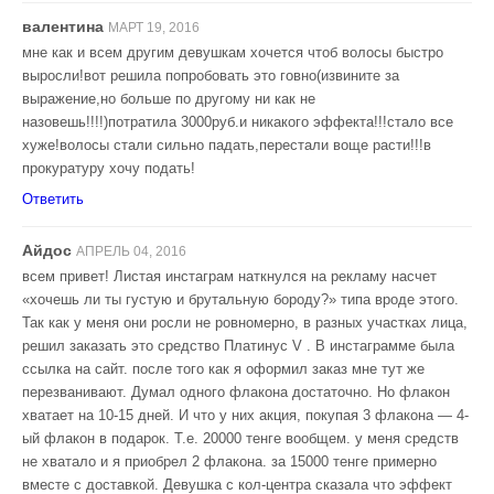
валентина
МАРТ 19, 2016
мне как и всем другим девушкам хочется чтоб волосы быстро
выросли!вот решила попробовать это говно(извините за
выражение,но больше по другому ни как не
назовешь!!!!)потратила 3000руб.и никакого эффекта!!!стало все
хуже!волосы стали сильно падать,перестали воще расти!!!в
прокуратуру хочу подать!
Ответить
Айдос
АПРЕЛЬ 04, 2016
всем привет! Листая инстаграм наткнулся на рекламу насчет
«хочешь ли ты густую и брутальную бороду?» типа вроде этого.
Так как у меня они росли не ровномерно, в разных участках лица,
решил заказать это средство Платинус V . В инстаграмме была
ссылка на сайт. после того как я оформил заказ мне тут же
перезванивают. Думал одного флакона достаточно. Но флакон
хватает на 10-15 дней. И что у них акция, покупая 3 флакона — 4-
ый флакон в подарок. Т.е. 20000 тенге вообщем. у меня средств
не хватало и я приобрел 2 флакона. за 15000 тенге примерно
вместе с доставкой. Девушка с кол-центра сказала что эффект