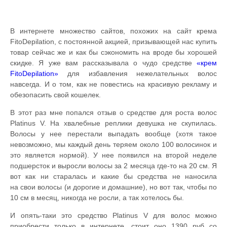
В интернете множество сайтов, похожих на сайт крема
FitoDepilation, с постоянной акцией, призывающей нас купить
товар сейчас же и как бы сэкономить на вроде бы хорошей
скидке. Я уже вам рассказывала о чудо средстве
«крем
FitoDepilation»
для избавления нежелательных волос
навсегда. И о том, как не повестись на красивую рекламу и
обезопасить свой кошелек.
В этот раз мне попался отзыв о средстве для роста волос
Platinus V. На хвалебные реплики девушка не скупилась.
Волосы у нее перестали выпадать вообще (хотя такое
невозможно, мы каждый день теряем около 100 волосинок и
это является нормой). У нее появился на второй неделе
подшерсток и выросли волосы за 2 месяца где-то на 20 см. Я
вот как ни старалась и какие бы средства не наносила
на свои волосы (и дорогие и домашние), но вот так, чтобы по
10 см в месяц, никогда не росли, а так хотелось бы.
И опять-таки это средство Platinus V для волос можно
приобрести только в интернете, стоит оно 1390 руб со