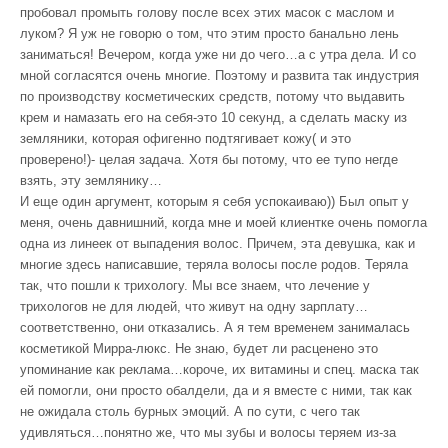
пробовал промыть голову после всех этих масок с маслом и
луком? Я уж не говорю о том, что этим просто банально лень
заниматься! Вечером, когда уже ни до чего…а с утра дела. И со
мной согласятся очень многие. Поэтому и развита так индустрия
по производству косметических средств, потому что выдавить
крем и намазать его на себя-это 10 секунд, а сделать маску из
земляники, которая офигенно подтягивает кожу( и это
проверено!)- целая задача. Хотя бы потому, что ее тупо негде
взять, эту землянику…
И еще один аргумент, которым я себя успокаиваю)) Был опыт у
меня, очень давнишний, когда мне и моей клиентке очень помогла
одна из линеек от выпадения волос. Причем, эта девушка, как и
многие здесь написавшие, теряла волосы после родов. Теряла
так, что пошли к трихологу. Мы все знаем, что лечение у
трихологов не для людей, что живут на одну зарплату…
соответственно, они отказались. А я тем временем занималась
косметикой Мирра-люкс. Не знаю, будет ли расценено это
упоминание как реклама…короче, их витамины и спец. маска так
ей помогли, они просто обалдели, да и я вместе с ними, так как
не ожидала столь бурных эмоций. А по сути, с чего так
удивляться…понятно же, что мы зубы и волосы теряем из-за