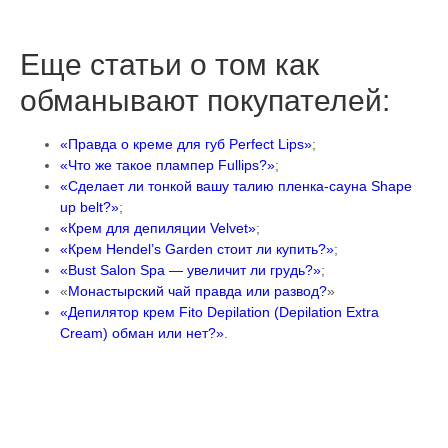
Еще статьи о том как
обманывают покупателей:
«Правда о креме для губ Perfect Lips»
;
«Что же такое плампер Fullips?»
;
«Сделает ли тонкой вашу талию пленка-сауна Shape
up belt?»
;
«Крем для депиляции Velvet»
;
«Крем Hendel’s Garden стоит ли купить?»
;
«Bust Salon Spa — увеличит ли грудь?»
;
«
Монастырский чай правда или развод?
»
«Депилятор крем Fito Depilation (Depilation Extra
Cream) обман или нет?»
.