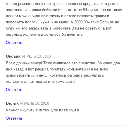
масло,ромашка,лопух и т д -все народные средства которыми
пользовались наши бабушки и я в детстве !Извините но на такие
деньги можно било всю жизнь в аптеке покупать травки и
полоскать волосы ,хуже б не было .А 3000.00жалко.Больше не
буду ничего заказывать в интернете.Вам не советую ,а вот
результа экспертизы хотелось би почитать
Ответить
Оксана
АПРЕЛЬ 13, 2016
Всем добрый вечер! Тоже выписала это средство. Забрала два
дня назад и вот решила почитать комментарии и не знаю
использовать или нет….хотелось бы знать результаты
экспертизы…..и можно мне тоже фото!
Ответить
Djonik
АПРЕЛЬ 16, 2016
можноли купить в истамбуле платинум в
Ответить