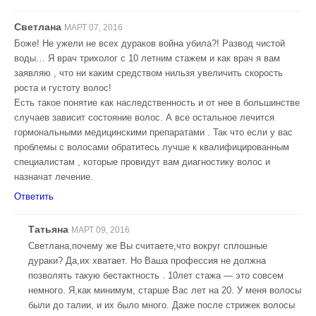
Светлана
МАРТ 07, 2016
Боже! Не ужели не всех дураков война убила?! Развод чистой
воды… Я врач трихолог с 10 летним стажем и как врач я вам
заявляю , что ни каким средством нильзя увеличить скорость
роста и густоту волос!
Есть такое понятие как наследственность и от нее в большинстве
случаев зависит состояние волос. А все остальное лечится
гормональными медицинскими препаратами . Так что если у вас
проблемы с волосами обратитесь лучше к квалифицированным
специалистам , которые провидут вам диагностику волос и
назначат лечение.
Ответить
Татьяна
МАРТ 09, 2016
Светлана,почему же Вы считаете,что вокруг сплошные
дураки? Да,их хватает. Но Ваша профессия не должна
позволять такую бестактность . 10лет стажа — это совсем
немного. Я,как минимум, старше Вас лет на 20. У меня волосы
были до талии, и их было много. Даже после стрижек волосы