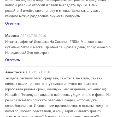
волосы реально отросли и стали выглядеть лучше. Сами
решайте.И имейте свою голову и мнение.Если так слушать
каждого можно раздвоение личности получить
Ответить
Марина
АВГУСТ 20, 2016
Никакого эфекта! Доставка На Сахалин 4780р. Малюсенькие
бутыльки 50мл и маска. Применяла 2 раза в день, толку никакого.
Не ведитесь! Это лохотрон!
Ответить
Анастасия
АВГУСТ 21, 2016
Увидела рекламу этого средства, захотела заказать, так как
волосы стали тоньше, растут плохо и ничего не помогает
(пробовала разные сроки, шампуни, маски делала, но нечасто).
На сайте Платинуса написано всё очень убедительно и фото.. Но
решила все-таки поискать реальных людей, которые уже
попробовали это. И опять-таки противоречивые отзывы: кому-то
помогло, кого-то подставили, и кому верить? Жалко тратить
деньги, а вдруг развод? А волосы восстановить хочется(((