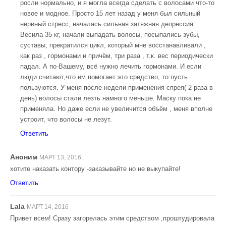
росли нормально, и я могла всегда сделать с волосами что-то
новое и модное. Просто 15 лет назад у меня был сильный
нервный стресс, началась сильная затяжная депрессия.
Весила 35 кг, начали выпадать волосы, посыпались зубы,
суставы, прекратился цикл, который мне восстанавливали ,
как раз , гормонами и причём, три раза , т.к. вес периодически
падал. А по-Вашему, всё нужно лечить гормонами. И если
люди считают,что им помогает это средство, то пусть
пользуются. У меня после недели применения спрея( 2 раза в
день) волосы стали лезть намного меньше. Маску пока не
применяла. Но даже если не увеличится объём , меня вполне
устроит, что волосы не лезут.
Ответить
Аноним
МАРТ 13, 2016
хотите наказать контору -заказывайте но не выкупайте!
Ответить
Lala
МАРТ 14, 2016
Привет всем! Сразу загорелась этим средством ,проштудировала