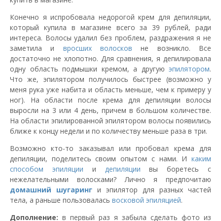
Конечно я испробовала недорогой крем для депиляции,
который купила в магазине всего за 39 рублей, ради
интереса. Волосы удалил без проблем, раздражения я не
заметила и
вросших волосков
не возникло. Все
достаточно не хлопотно. Для сравнения, я депилировала
одну область подмышки кремом, а другую
эпилятором
.
Что же, эпилятором получилось быстрее (возможно у
меня рука уже набита и область меньше, чем к примеру у
ног). На области после крема для депиляции волосы
выросли на 3 или 4 день, причем в большом количестве.
На области эпилированной эпилятором волосы появились
ближе к концу недели и по количеству меньше раза в три.
Возможно кто-то заказывал или пробовал крема для
депиляции, поделитесь своим опытом с нами. И
каким
способом эпиляции
и
депиляции
вы боретесь с
нежелательными волосками? Лично я предпочитаю
домашний
шугаринг
и эпилятор для разных частей
тела, а раньше пользовалась
восковой эпиляцией
.
Дополнение:
в первый раз я забыла сделать фото из