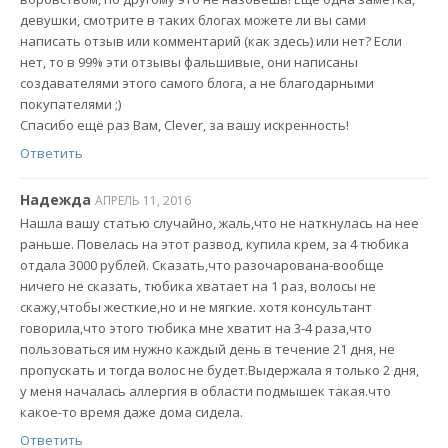
девушки, смотрите в таких блогах можете ли вы сами
написать отзыв или комментарий (как здесь) или нет? Если
нет, то в 99% эти отзывы фальшивые, они написаны
создавателями этого самого блога, а не благодарными
покупателями ;)
Спасибо ещё раз Вам, Clever, за вашу искренность!
Ответить
Надежда
АПРЕЛЬ 11, 2016
Нашла вашу статью случайно, жаль,что не наткнулась на нее
раньше. Повелась на этот развод, купила крем, за 4 тюбика
отдала 3000 рублей. Сказать,что разочарована-вообще
ничего не сказать, тюбика хватает на 1 раз, волосы не
скажу,чтобы жесткие,но и не мягкие. хотя консультант
говорила,что этого тюбика мне хватит на 3-4 раза,что
пользоваться им нужно каждый день в течение 21 дня, не
пропускать и тогда волос не будет.Выдержала я только 2 дня,
у меня началась аллергия в области подмышек такая.что
какое-то время даже дома сидела.
Ответить