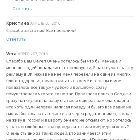
Ответить
Кристина
АПРЕЛЬ 05, 2016
Спасибо за статью! Все прояснили!
Ответить
Vera
АПРЕЛЬ 07, 2016
Спасибо Вам Clever! Очень хотелось бы что бы меньше и
меньше людей попадались в эти ловушки. Я наткнулась на эту
рекламу в ВК, нажав на неё меня перевели на один из многих
блогов здоровья, начала читать о креме и отзывы и мне
показалось всё так уж чудесно и волшебно, сразу
почувствовала что что-то не так. Произвела поиск в Google и
сразу наткнулась на вашу статью и ещё раз вам благодарна
что хоть один человек написал правду. Я бы его всё равно не
смогла бы заказать только если через родственников, так как
не живу в России и в Европу они его не отсылают, но хотелось
узнать из любопытства правда ли это или очередная ложь ?
Очень стыдно за таких людей, кто занимается этим
воровством, по другому это не назовёшь! Ещё одна заметка,