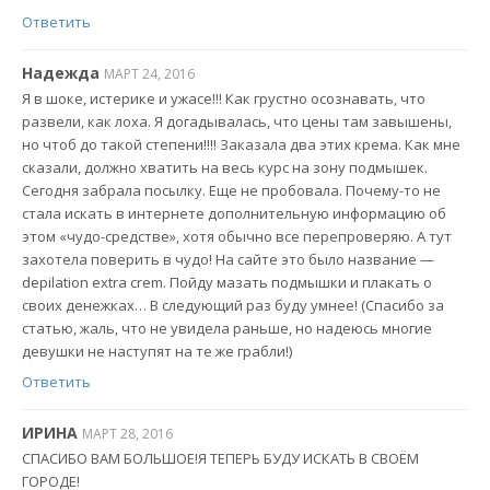
Ответить
Надежда
МАРТ 24, 2016
Я в шоке, истерике и ужасе!!! Как грустно осознавать, что
развели, как лоха. Я догадывалась, что цены там завышены,
но чтоб до такой степени!!!! Заказала два этих крема. Как мне
сказали, должно хватить на весь курс на зону подмышек.
Сегодня забрала посылку. Еще не пробовала. Почему-то не
стала искать в интернете дополнительную информацию об
этом «чудо-средстве», хотя обычно все перепроверяю. А тут
захотела поверить в чудо! На сайте это было название —
depilation extra crem. Пойду мазать подмышки и плакать о
своих денежках… В следующий раз буду умнее! (Спасибо за
статью, жаль, что не увидела раньше, но надеюсь многие
девушки не наступят на те же грабли!)
Ответить
ИРИНА
МАРТ 28, 2016
СПАСИБО ВАМ БОЛЬШОЕ!Я ТЕПЕРЬ БУДУ ИСКАТЬ В СВОЁМ
ГОРОДЕ!