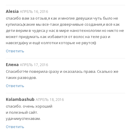
Alesia
АПРЕЛЬ 16, 2016
спасибо вам за отзыв,я как и многие девушки чуть было не
купилась)какие мы все-таки доверчивые создания,и всё как
дети верим в чудеса.у нас в мире нанотехнологии но никто не
может придумать как избавится от волос на теле раз и
навсегда)ну и ещё колготки которые не рвутся))
Ответить
Елена
АПРЕЛЬ 17, 2016
Спасибо! Не поверила сразу и оказалась права. Скалько же
таких разводов.
Ответить
Kolambashub
АПРЕЛЬ 18, 2016
спасибо. очень хороший
и полезный сайт.
удачииуспехавам.
Ответить