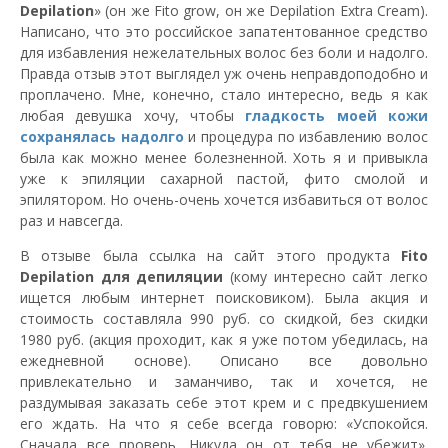
Depilation
» (он же Fito grow, он же Depilation Extra Cream).
Написано, что это российское запатентованное средство
для избавления нежелательных волос без боли и надолго.
Правда отзыв этот выглядел уж очень неправдоподобно и
проплачено. Мне, конечно, стало интересно, ведь я как
любая девушка хочу, чтобы
гладкость моей кожи
сохранялась надолго
и процедура по избавлению волос
была как можно менее болезненной. Хоть я и привыкла
уже к эпиляции сахарной пастой, фито смолой и
эпилятором. Но очень-очень хочется избавиться от волос
раз и навсегда.
В отзыве была ссылка на сайт этого продукта
Fito
Depilation для депиляции
(кому интересно сайт легко
ищется любым интернет поисковиком). Была акция и
стоимость составляла 990 руб. со скидкой, без скидки
1980 руб. (акция проходит, как я уже потом убедилась, на
ежедневной основе). Описано все довольно
привлекательно и заманчиво, так и хочется, не
раздумывая заказать себе этот крем и с предвкушением
его ждать. На что я себе всегда говорю: «Успокойся.
Сначала все проверь. Никуда он от тебя не убежит».