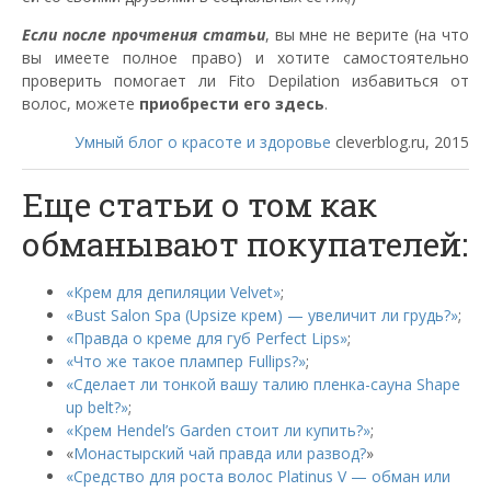
Если после прочтения статьи
, вы мне не верите (на что
вы имеете полное право) и хотите самостоятельно
проверить помогает ли Fito Depilation избавиться от
волос, можете
приобрести его здесь
.
Умный блог о красоте и здоровье
cleverblog.ru, 2015
Еще статьи о том как
обманывают покупателей:
«Крем для депиляции Velvet»
;
«Bust Salon Spa (Upsize крем) — увеличит ли грудь?»
;
«Правда о креме для губ Perfect Lips»
;
«Что же такое плампер Fullips?»
;
«Сделает ли тонкой вашу талию пленка-сауна Shape
up belt?»
;
«Крем Hendel’s Garden стоит ли купить?»
;
«
Монастырский чай правда или развод?
»
«Средство для роста волос Platinus V — обман или