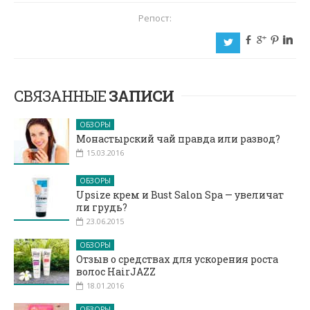
Репост:
b
c
d
j
a
СВЯЗАННЫЕ
ЗАПИСИ
ОБЗОРЫ
Монастырский чай правда или развод?
15.03.2016
ОБЗОРЫ
Upsize крем и Bust Salon Spa — увеличат
ли грудь?
23.06.2015
ОБЗОРЫ
Отзыв о средствах для ускорения роста
волос HairJAZZ
18.01.2016
ОБЗОРЫ