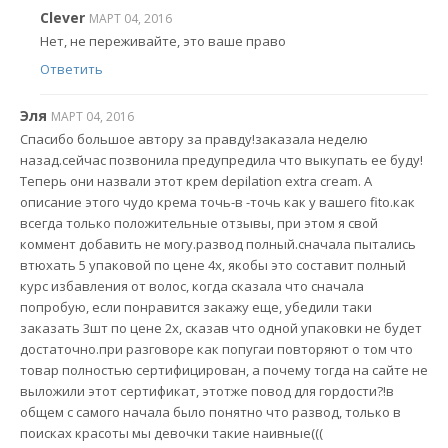
Clever
МАРТ 04, 2016
Нет, не переживайте, это ваше право
Ответить
Эля
МАРТ 04, 2016
Спасибо большое автору за правду!заказала неделю
назад.сейчас позвонила предупредила что выкупать ее буду!
Теперь они назвали этот крем depilation extra cream. А
описание этого чудо крема точь-в -точь как у вашего fito.как
всегда только положительные отзывы, при этом я свой
коммент добавить не могу.развод полный.сначала пытались
втюхать 5 упаковой по цене 4х, якобы это составит полный
курс избавления от волос, когда сказала что сначала
попробую, если понравится закажу еще, убедили таки
заказать 3шт по цене 2х, сказав что одной упаковки не будет
достаточно.при разговоре как попугаи повторяют о том что
товар полностью сертифицирован, а почему тогда на сайте не
выложили этот сертификат, этотже повод для гордости?!в
общем с самого начала было понятно что развод, только в
поисках красоты мы девочки такие наивные(((