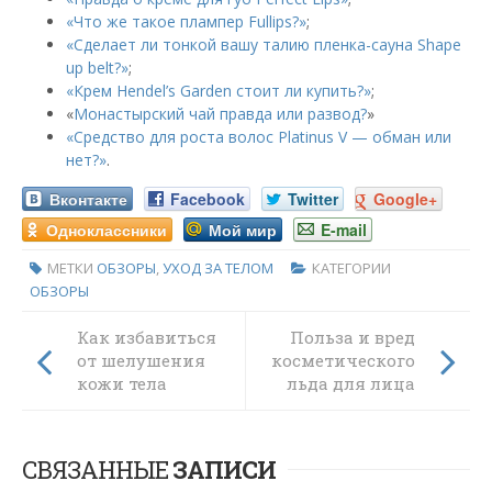
«Что же такое плампер Fullips?»
;
«Сделает ли тонкой вашу талию пленка-сауна Shape
up belt?»
;
«Крем Hendel’s Garden стоит ли купить?»
;
«
Монастырский чай правда или развод?
»
«Средство для роста волос Platinus V — обман или
нет?»
.
Вконтакте
Facebook
Twitter
Google+
Одноклассники
Мой мир
E-mail
МЕТКИ
ОБЗОРЫ
,
УХОД ЗА ТЕЛОМ
КАТЕГОРИИ
ОБЗОРЫ
Как избавиться
Польза и вред
от шелушения
косметического
кожи тела
льда для лица
СВЯЗАННЫЕ
ЗАПИСИ