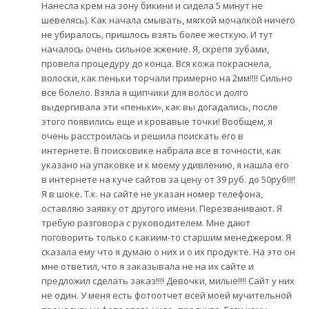
Нанесла крем на зону бикини и сидела 5 минут не
шевелясь). Как начала смывать, мягкой мочалкой ничего
не убиралось, пришлось взять более жесткую. И тут
началось очень сильное жжение. Я, скрепя зубами,
провела процедуру до конца. Вся кожа покраснела,
волоски, как пеньки торчали примерно на 2мм!!!! Сильно
все болело. Взяла я щипчики для волос и долго
выдергивала эти «пеньки», как вы догадались, после
этого появились еще и кровавые точки! Вообщем, я
очень расстроилась и решила поискать его в
интернете. В поисковике набрала все в точности, как
указано на упаковке и к моему удивлению, я нашла его
в интернете на куче сайтов за цену от 39 руб. до 50руб!!!!
Я в шоке. Т.к. на сайте не указан номер телефона,
оставляю заявку от другого имени. Перезванивают. Я
требую разговора с руководителем. Мне дают
поговорить только с какиим-то старшим менеджером. Я
сказала ему что я думаю о них и о их продукте. На это он
мне ответил, что я заказывала не на их сайте и
предложил сделать заказ!!!! Девочки, милые!!!! Сайт у них
не один. У меня есть фотоотчет всей моей мучительной