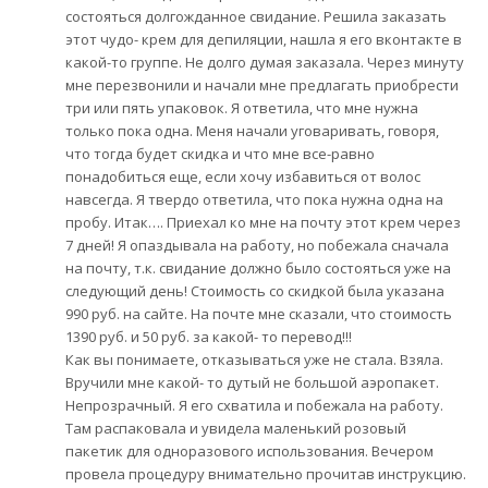
состояться долгожданное свидание. Решила заказать
этот чудо- крем для депиляции, нашла я его вконтакте в
какой-то группе. Не долго думая заказала. Через минуту
мне перезвонили и начали мне предлагать приобрести
три или пять упаковок. Я ответила, что мне нужна
только пока одна. Меня начали уговаривать, говоря,
что тогда будет скидка и что мне все-равно
понадобиться еще, если хочу избавиться от волос
навсегда. Я твердо ответила, что пока нужна одна на
пробу. Итак…. Приехал ко мне на почту этот крем через
7 дней! Я опаздывала на работу, но побежала сначала
на почту, т.к. свидание должно было состояться уже на
следующий день! Стоимость со скидкой была указана
990 руб. на сайте. На почте мне сказали, что стоимость
1390 руб. и 50 руб. за какой- то перевод!!!
Как вы понимаете, отказываться уже не стала. Взяла.
Вручили мне какой- то дутый не большой аэропакет.
Непрозрачный. Я его схватила и побежала на работу.
Там распаковала и увидела маленький розовый
пакетик для одноразового использования. Вечером
провела процедуру внимательно прочитав инструкцию.