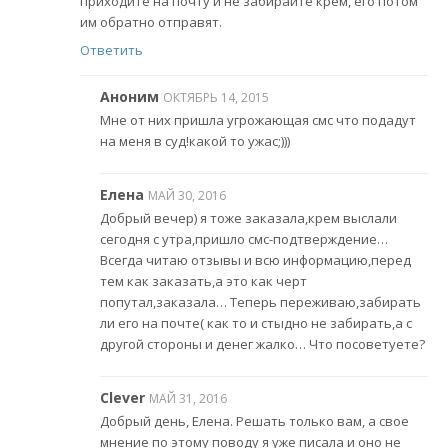
приходите на почту и не забирайте крем, его потом
им обратно отправят.
Ответить
Аноним
ОКТЯБРЬ 14, 2015
Мне от них пришла угрожающая смс что подадут
на меня в суд!какой то ужас;)))
Елена
МАЙ 30, 2016
Добрый вечер) я тоже заказала,крем выслали
сегодня с утра,пришло смс-подтверждение…
Всегда читаю отзывы и всю информацию,перед
тем как заказать,а это как черт
попутал,заказала… Теперь переживаю,забирать
ли его на почте( как то и стыдно не забирать,а с
другой стороны и денег жалко… Что посоветуете?
Clever
МАЙ 31, 2016
Добрый день, Елена. Решать только вам, а свое
мнение по этому поводу я уже писала и оно не