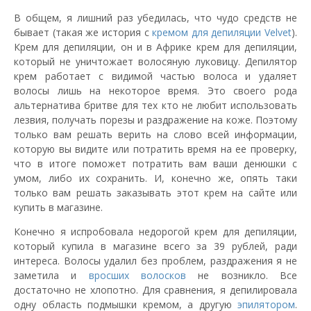
В общем, я лишний раз убедилась, что чудо средств не
бывает (такая же история с
кремом для депиляции Velvet
).
Крем для депиляции, он и в Африке крем для депиляции,
который не уничтожает волосяную луковицу. Депилятор
крем работает с видимой частью волоса и удаляет
волосы лишь на некоторое время. Это своего рода
альтернатива бритве для тех кто не любит использовать
лезвия, получать порезы и раздражение на коже. Поэтому
только вам решать верить на слово всей информации,
которую вы видите или потратить время на ее проверку,
что в итоге поможет потратить вам ваши денюшки с
умом, либо их сохранить. И, конечно же, опять таки
только вам решать заказывать этот крем на сайте или
купить в магазине.
Конечно я испробовала недорогой крем для депиляции,
который купила в магазине всего за 39 рублей, ради
интереса. Волосы удалил без проблем, раздражения я не
заметила и
вросших волосков
не возникло. Все
достаточно не хлопотно. Для сравнения, я депилировала
одну область подмышки кремом, а другую
эпилятором
.