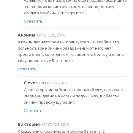
Адиля, полгода назад точно еще продавались. Ищите
в недорогих косметических магазинах, по типу
«Радуга Улыбки», «Спектр» и тп
Ответить
Аноним
АПРЕЛЬ 26, 2016
а каким депилятором Вы пользуетесь? и вообще это
больно? в зоне бикини раздражений от него нет?
просто очень хочется чем то заменить бритву и очень
хочу попросить у Вас совета.
Ответить
Clever
АПРЕЛЬ 28, 2016
Депилятор у меня Braun, старенький уже, пользуюсь
им очень давно на ногах и подмышках, в области
бикини провожу шугаринг.
Ответить
Виктория
АВГУСТ 24, 2016
К сожалению лоханулась и купила 3 пакета. С