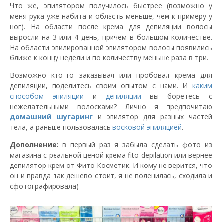
Что же, эпилятором получилось быстрее (возможно у
меня рука уже набита и область меньше, чем к примеру у
ног). На области после крема для депиляции волосы
выросли на 3 или 4 день, причем в большом количестве.
На области эпилированной эпилятором волосы появились
ближе к концу недели и по количеству меньше раза в три.
Возможно кто-то заказывал или пробовал крема для
депиляции, поделитесь своим опытом с нами. И
каким
способом эпиляции
и
депиляции
вы боретесь с
нежелательными волосками? Лично я предпочитаю
домашний
шугаринг
и эпилятор для разных частей
тела, а раньше пользовалась
восковой эпиляцией
.
Дополнение:
в первый раз я забыла сделать фото из
магазина с реальной ценой крема fito depilation или вернее
депилятор крем от Фито Косметик. И кому не верится, что
он и правда так дешево стоит, я не поленилась, сходила и
сфотографировала)