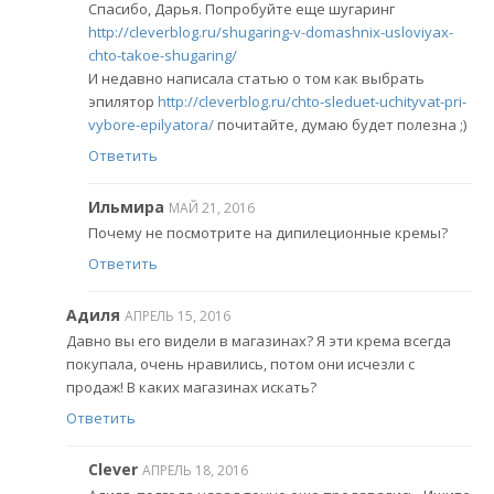
Спасибо, Дарья. Попробуйте еще шугаринг
http://cleverblog.ru/shugaring-v-domashnix-usloviyax-
chto-takoe-shugaring/
И недавно написала статью о том как выбрать
эпилятор
http://cleverblog.ru/chto-sleduet-uchityvat-pri-
vybore-epilyatora/
почитайте, думаю будет полезна ;)
Ответить
Ильмира
МАЙ 21, 2016
Почему не посмотрите на дипилеционные кремы?
Ответить
Адиля
АПРЕЛЬ 15, 2016
Давно вы его видели в магазинах? Я эти крема всегда
покупала, очень нравились, потом они исчезли с
продаж! В каких магазинах искать?
Ответить
Clever
АПРЕЛЬ 18, 2016