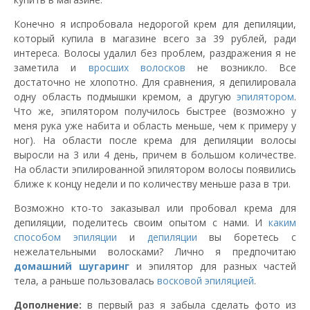
Конечно я испробовала недорогой крем для депиляции,
который купила в магазине всего за 39 рублей, ради
интереса. Волосы удалил без проблем, раздражения я не
заметила и
вросших волосков
не возникло. Все
достаточно не хлопотно. Для сравнения, я депилировала
одну область подмышки кремом, а другую
эпилятором
.
Что же, эпилятором получилось быстрее (возможно у
меня рука уже набита и область меньше, чем к примеру у
ног). На области после крема для депиляции волосы
выросли на 3 или 4 день, причем в большом количестве.
На области эпилированной эпилятором волосы появились
ближе к концу недели и по количеству меньше раза в три.
Возможно кто-то заказывал или пробовал крема для
депиляции, поделитесь своим опытом с нами. И
каким
способом эпиляции
и
депиляции
вы боретесь с
нежелательными волосками? Лично я предпочитаю
домашний
шугаринг
и эпилятор для разных частей
тела, а раньше пользовалась
восковой эпиляцией
.
Дополнение:
в первый раз я забыла сделать фото из