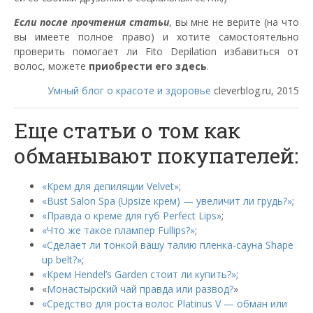
Если после прочтения статьи
, вы мне не верите (на что
вы имеете полное право) и хотите самостоятельно
проверить помогает ли Fito Depilation избавиться от
волос, можете
приобрести его здесь
.
Умный блог о красоте и здоровье
cleverblog.ru, 2015
Еще статьи о том как
обманывают покупателей:
«Крем для депиляции Velvet»
;
«Bust Salon Spa (Upsize крем) — увеличит ли грудь?»
;
«Правда о креме для губ Perfect Lips»
;
«Что же такое плампер Fullips?»
;
«Сделает ли тонкой вашу талию пленка-сауна Shape
up belt?»
;
«Крем Hendel’s Garden стоит ли купить?»
;
«
Монастырский чай правда или развод?
»
«Средство для роста волос Platinus V — обман или