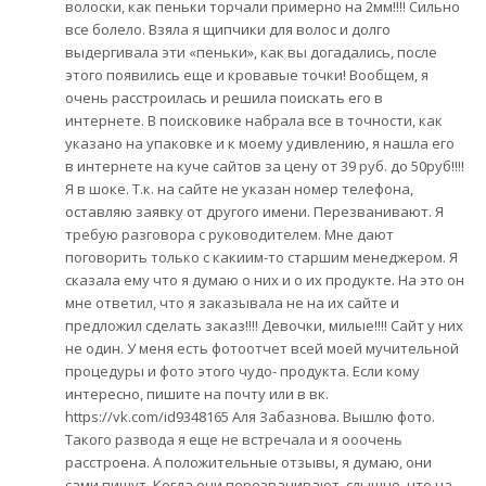
волоски, как пеньки торчали примерно на 2мм!!!! Сильно
все болело. Взяла я щипчики для волос и долго
выдергивала эти «пеньки», как вы догадались, после
этого появились еще и кровавые точки! Вообщем, я
очень расстроилась и решила поискать его в
интернете. В поисковике набрала все в точности, как
указано на упаковке и к моему удивлению, я нашла его
в интернете на куче сайтов за цену от 39 руб. до 50руб!!!!
Я в шоке. Т.к. на сайте не указан номер телефона,
оставляю заявку от другого имени. Перезванивают. Я
требую разговора с руководителем. Мне дают
поговорить только с какиим-то старшим менеджером. Я
сказала ему что я думаю о них и о их продукте. На это он
мне ответил, что я заказывала не на их сайте и
предложил сделать заказ!!!! Девочки, милые!!!! Сайт у них
не один. У меня есть фотоотчет всей моей мучительной
процедуры и фото этого чудо- продукта. Если кому
интересно, пишите на почту или в вк.
https://vk.com/id9348165 Аля Забазнова. Вышлю фото.
Такого развода я еще не встречала и я ооочень
расстроена. А положительные отзывы, я думаю, они
сами пишут. Когда они перезванивают, слышно, что на