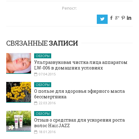
Репост:
b
c
d
j
a
СВЯЗАННЫЕ
ЗАПИСИ
ОБЗОРЫ
Ультразвуковая чистка лица аппаратом
LW-006 в домашних условиях
07.04.2015
ОБЗОРЫ
О пользе для здоровья эфирного масла
бессмертника
22.03.2016
ОБЗОРЫ
Отзыв о средствах для ускорения роста
волос HairJAZZ
18.01.2016