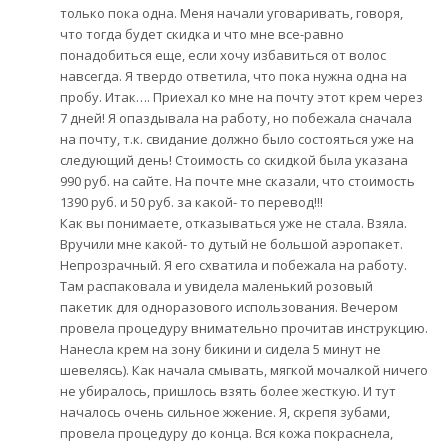
только пока одна. Меня начали уговаривать, говоря,
что тогда будет скидка и что мне все-равно
понадобиться еще, если хочу избавиться от волос
навсегда. Я твердо ответила, что пока нужна одна на
пробу. Итак…. Приехал ко мне на почту этот крем через
7 дней! Я опаздывала на работу, но побежала сначала
на почту, т.к. свидание должно было состояться уже на
следующий день! Стоимость со скидкой была указана
990 руб. на сайте. На почте мне сказали, что стоимость
1390 руб. и 50 руб. за какой- то перевод!!!
Как вы понимаете, отказываться уже не стала. Взяла.
Вручили мне какой- то дутый не большой аэропакет.
Непрозрачный. Я его схватила и побежала на работу.
Там распаковала и увидела маленький розовый
пакетик для одноразового использования. Вечером
провела процедуру внимательно прочитав инструкцию.
Нанесла крем на зону бикини и сидела 5 минут не
шевелясь). Как начала смывать, мягкой мочалкой ничего
не убиралось, пришлось взять более жесткую. И тут
началось очень сильное жжение. Я, скрепя зубами,
провела процедуру до конца. Вся кожа покраснела,