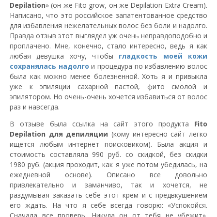
Depilation
» (он же Fito grow, он же Depilation Extra Cream).
Написано, что это российское запатентованное средство
для избавления нежелательных волос без боли и надолго.
Правда отзыв этот выглядел уж очень неправдоподобно и
проплачено. Мне, конечно, стало интересно, ведь я как
любая девушка хочу, чтобы
гладкость моей кожи
сохранялась надолго
и процедура по избавлению волос
была как можно менее болезненной. Хоть я и привыкла
уже к эпиляции сахарной пастой, фито смолой и
эпилятором. Но очень-очень хочется избавиться от волос
раз и навсегда.
В отзыве была ссылка на сайт этого продукта
Fito
Depilation для депиляции
(кому интересно сайт легко
ищется любым интернет поисковиком). Была акция и
стоимость составляла 990 руб. со скидкой, без скидки
1980 руб. (акция проходит, как я уже потом убедилась, на
ежедневной основе). Описано все довольно
привлекательно и заманчиво, так и хочется, не
раздумывая заказать себе этот крем и с предвкушением
его ждать. На что я себе всегда говорю: «Успокойся.
Сначала все проверь. Никуда он от тебя не убежит».