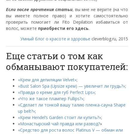
Если после прочтения статьи
, вы мне не верите (на что
вы имеете полное право) и хотите самостоятельно
проверить помогает ли Fito Depilation избавиться от
волос, можете
приобрести его здесь
.
Умный блог о красоте и здоровье
cleverblog.ru, 2015
Еще статьи о том как
обманывают покупателей:
«Крем для депиляции Velvet»
;
«Bust Salon Spa (Upsize крем) — увеличит ли грудь?»
;
«Правда о креме для губ Perfect Lips»
;
«Что же такое плампер Fullips?»
;
«Сделает ли тонкой вашу талию пленка-сауна Shape
up belt?»
;
«Крем Hendel’s Garden стоит ли купить?»
;
«
Монастырский чай правда или развод?
»
«Средство для роста волос Platinus V — обман или