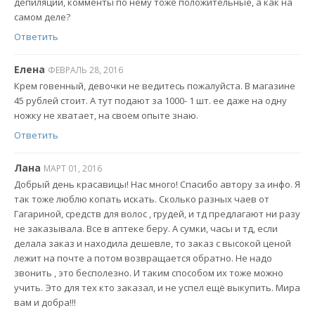
депиляции, комменты по нему тоже положительные, а как на
самом деле?
Ответить
Елена
ФЕВРАЛЬ 28, 2016
Крем говенный, девочки не ведитесь пожалуйста. В магазине
45 рублей стоит. А тут подают за 1000- 1 шт. ее даже на одну
ножку не хватает, на своем опыте знаю.
Ответить
Лана
МАРТ 01, 2016
Добрый день красавицы! Нас много! Спасибо автору за инфо. Я
так тоже люблю копать искать. Сколько разных чаев от
Гагариной, средств для волос , грудей, и тд предлагают ни разу
не заказывала. Все в аптеке беру. А сумки, часы и тд, если
делала заказ и находила дешевле, то заказ с высокой ценой
лежит на почте а потом возвращается обратно. Не надо
звонить , это бесполезно. И таким способом их тоже можно
учить. Это для тех кто заказал, и не успел ещё выкупить. Мира
вам и добра!!!