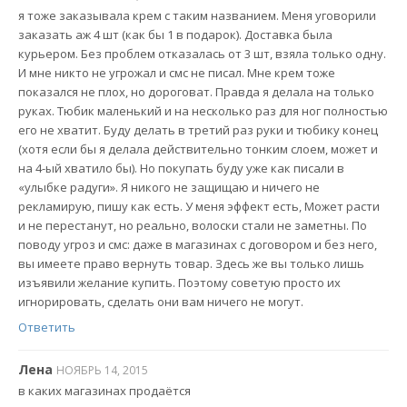
я тоже заказывала крем с таким названием. Меня уговорили
заказать аж 4 шт (как бы 1 в подарок). Доставка была
курьером. Без проблем отказалась от 3 шт, взяла только одну.
И мне никто не угрожал и смс не писал. Мне крем тоже
показался не плох, но дороговат. Правда я делала на только
руках. Тюбик маленький и на несколько раз для ног полностью
его не хватит. Буду делать в третий раз руки и тюбику конец
(хотя если бы я делала действительно тонким слоем, может и
на 4-ый хватило бы). Но покупать буду уже как писали в
«улыбке радуги». Я никого не защищаю и ничего не
рекламирую, пишу как есть. У меня эффект есть, Может расти
и не перестанут, но реально, волоски стали не заметны. По
поводу угроз и смс: даже в магазинах с договором и без него,
вы имеете право вернуть товар. Здесь же вы только лишь
изъявили желание купить. Поэтому советую просто их
игнорировать, сделать они вам ничего не могут.
Ответить
Лена
НОЯБРЬ 14, 2015
в каких магазинах продаётся