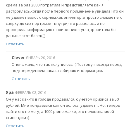
крема за раз 2880 потратила и представляете как я
растроилась,когда после первого применение увидела,что он
не удаляет волос с корнем,как эпилятор,а просто снимает его
сверху,до сих пор грызет внутри,что развелась и не
проверила информацию в поисковике гугла,прочитала бы
раньше этот блог:((((
Ответить
Clever
ЯНВАРЬ 20, 2016
Очень жаль, что так получилось :( Поэтому я всегда перед
подтверждением заказа собираю информацию.
Ответить
Яра
ФЕВРАЛЬ 02, 2016
Он у нас как-то в голоде продавался, с учетом кризиса за 50
рублей. Мне понравился как он волосы удаляет… Но, теперь
найти его не могу, а 1000 р мне жалко, это половина моей
стипендии :(
Ответить