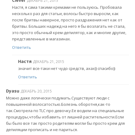
Clever
ДЕКАБРЬ 21, 2015
Настя, я сама такими кремами не пользуюсь. Пробовала
несколько раз для статьи, волосы быстро выросли, как
после бритвы наверное, просто раздражения нет как от
бритвы. Больших надежд на него я бы возлагать не стала,
это просто обычный крем-депилятор, как и многие другие,
представленные в магазинах.
Ответить
Настя
ДЕКАБРЬ 21, 2015
значит все-таки нет чудо средств, ахах)) спасибо))
Ответить
Dyasu
ДЕКАБРЬ 20, 2015
Можно даже логически подумать.Существуют люди с
повышенной волосатостью.Болезнь оборотня,как-то
так.Смотрела по TLC про девочку.Ее водили на специальные
процедуры,чтобы избавить от лишней растительности.Если
бы было все так просто родителям могли бы просто крем для
депиляции прописать и не париться.