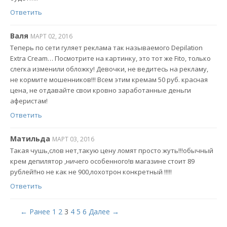
Ответить
Валя
МАРТ 02, 2016
Теперь по сети гуляет реклама так называемого Depilation
Extra Cream… Посмотрите на картинку, это тот же Fito, только
слегка изменили обложку! Девочки, не ведитесь на рекламу,
не кормите мошенников!!! Всем этим кремам 50 руб. красная
цена, не отдавайте свои кровно заработанные деньги
аферистам!
Ответить
Матильда
МАРТ 03, 2016
Такая чушь,слов нет,такую цену ломят просто жуть!!!обычный
крем депилятор ,ничего особенного!в магазине стоит 89
рублей!!но не как не 900,лохотрон конкретный !!!!!
Ответить
← Ранее
1
2
3
4
5
6
Далее →