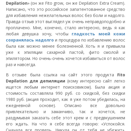
Depilation
» (он же Fito grow, он же Depilation Extra Cream).
Написано, что это российское запатентованное средство
для избавления нежелательных волос без боли и надолго.
Правда отзыв этот выглядел уж очень неправдоподобно и
проплачено. Мне, конечно, стало интересно, ведь я как
любая девушка хочу, чтобы
гладкость моей кожи
сохранялась надолго
и процедура по избавлению волос
была как можно менее болезненной. Хоть я и привыкла
уже к эпиляции сахарной пастой, фито смолой и
эпилятором. Но очень-очень хочется избавиться от волос
раз и навсегда.
В отзыве была ссылка на сайт этого продукта
Fito
Depilation для депиляции
(кому интересно сайт легко
ищется любым интернет поисковиком). Была акция и
стоимость составляла 990 руб. со скидкой, без скидки
1980 руб. (акция проходит, как я уже потом убедилась, на
ежедневной основе). Описано все довольно
привлекательно и заманчиво, так и хочется, не
раздумывая заказать себе этот крем и с предвкушением
его ждать. На что я себе всегда говорю: «Успокойся.
Сначала все проверь. Никуда он от тебя не убежит».