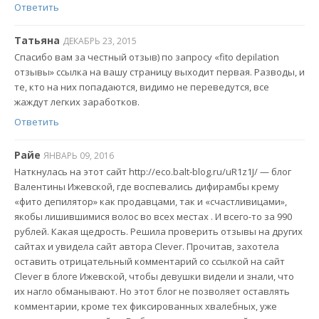
Ответить
Татьяна
ДЕКАБРЬ 23, 2015
Спасибо вам за честный отзыв) по запросу «fito depilation
отзывы» ссылка на вашу страницу выходит первая. Разводы, и
те, кто на них попадаются, видимо не переведутся, все
жаждут легких заработков.
Ответить
Райе
ЯНВАРЬ 09, 2016
Наткнулась на этот сайт http://eco.balt-blog.ru/uR1z1J/ — блог
Валентины Ижевской, где воспевались дифирамбы крему
«фито депилятор» как продавцами, так и «счастливицами»,
якобы лишившимися волос во всех местах . И всего-то за 990
рублей. Какая щедрость. Решила проверить отзывы на других
сайтах и увидела сайт автора Clever. Прочитав, захотела
оставить отрицательный комментарий со ссылкой на сайт
Clever в блоге Ижевской, чтобы девушки видели и знали, что
их нагло обманывают. Но этот блог не позволяет оставлять
комментарии, кроме тех фиксированных хвалебных, уже