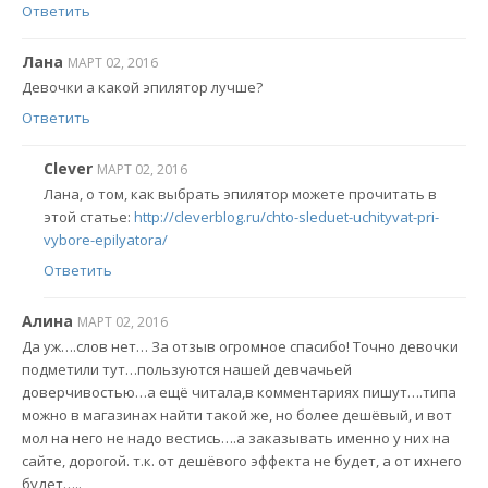
Ответить
Лана
МАРТ 02, 2016
Девочки а какой эпилятор лучше?
Ответить
Clever
МАРТ 02, 2016
Лана, о том, как выбрать эпилятор можете прочитать в
этой статье:
http://cleverblog.ru/chto-sleduet-uchityvat-pri-
vybore-epilyatora/
Ответить
Алина
МАРТ 02, 2016
Да уж….слов нет… За отзыв огромное спасибо! Точно девочки
подметили тут…пользуются нашей девчачьей
доверчивостью…а ещё читала,в комментариях пишут….типа
можно в магазинах найти такой же, но более дешёвый, и вот
мол на него не надо вестись….а заказывать именно у них на
сайте, дорогой. т.к. от дешёвого эффекта не будет, а от ихнего
будет…..