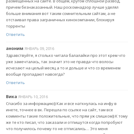
размещенных на сайте. В общем, кругом сплошной развод,
причем безнаказанный. Наш роскомнадзор лучше уделял
больше внимания вот таким сомнительным сайтам, а не
отстаивал права заграничных кинокомпании, блокируя
торренты
Ответить
аноним
ЯНВАРЬ 09, 2016
Здравствуйте, я столько читала балалайки про этот крем что
уже замечталась, так значит это не правда что волосы
исчезают на целый месяц а то и дольше и что со временем
вообще пропадают навсегда?
Ответить
Вика
ЯНВАРЬ 10, 2016
Спасибо за информацию)) Как и все наткнулась на инфу в
инете, точнее в вк. Перешла по ссылке на сайт, там все
комменты такие положительные, что прям уж слишком)) К тому
же те кто писал, что заказали и отпишутся когда попробуют
что получилось почему-то не отписались… Это меня