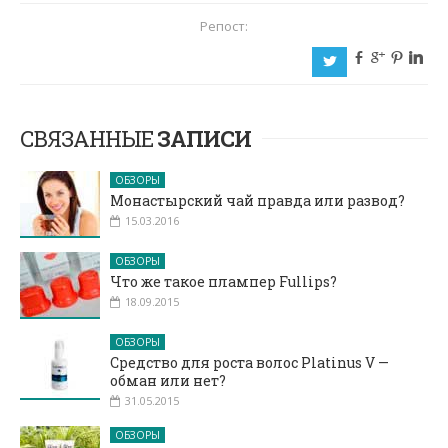
Репост:
b
c
d
j
a
СВЯЗАННЫЕ
ЗАПИСИ
ОБЗОРЫ
Монастырский чай правда или развод?
15.03.2016
ОБЗОРЫ
Что же такое плампер Fullips?
18.09.2015
ОБЗОРЫ
Средство для роста волос Platinus V —
обман или нет?
31.05.2015
ОБЗОРЫ