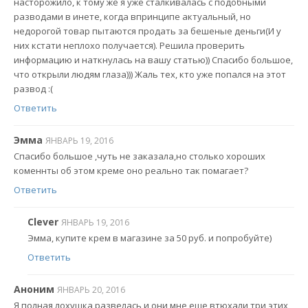
насторожило, к тому же я уже сталкивалась с подобными
разводами в инете, когда впринципе актуальный, но
недорогой товар пытаются продать за бешеные деньги(И у
них кстати неплохо получается). Решила проверить
информацию и наткнулась на вашу статью)) Спасибо большое,
что открыли людям глаза))) Жаль тех, кто уже попался на этот
развод :(
Ответить
Эмма
ЯНВАРЬ 19, 2016
Спасибо большое ,чуть не заказала,но столько хороших
коменнты об этом креме оно реально так помагает?
Ответить
Clever
ЯНВАРЬ 19, 2016
Эмма, купите крем в магазине за 50 руб. и попробуйте)
Ответить
Аноним
ЯНВАРЬ 20, 2016
Я полная лохушка развелась и они мне еще втюхали три этих