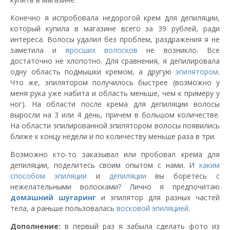
Конечно я испробовала недорогой крем для депиляции,
который купила в магазине всего за 39 рублей, ради
интереса. Волосы удалил без проблем, раздражения я не
заметила и
вросших волосков
не возникло. Все
достаточно не хлопотно. Для сравнения, я депилировала
одну область подмышки кремом, а другую
эпилятором
.
Что же, эпилятором получилось быстрее (возможно у
меня рука уже набита и область меньше, чем к примеру у
ног). На области после крема для депиляции волосы
выросли на 3 или 4 день, причем в большом количестве.
На области эпилированной эпилятором волосы появились
ближе к концу недели и по количеству меньше раза в три.
Возможно кто-то заказывал или пробовал крема для
депиляции, поделитесь своим опытом с нами. И
каким
способом эпиляции
и
депиляции
вы боретесь с
нежелательными волосками? Лично я предпочитаю
домашний
шугаринг
и эпилятор для разных частей
тела, а раньше пользовалась
восковой эпиляцией
.
Дополнение:
в первый раз я забыла сделать фото из