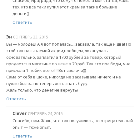
Спасибо, Ира) рада, что кому-то помогла моя статья, жаль
тех, кто все таки купил этот крем за такие большие
деньги((
Ответить
Эн
СЕНТЯБРЬ 23, 2015
Вы — молодец! А я вот попалась….заказала, так еще и два! По
этой так называемой акции,вообщем, лоханулась
основательно, заплатила 1700 рублей за товар, который
продается в магазине по цене в 70 руб. Так это пол беды, мне
прислали 1 тюбик всего!!!!!Вот сволочи)))
Сама от себя в шоке, никогда не заказывала ничего и не
нужно было…но теперь хоть знать буду.
Жаль только, что денег не вернуть(
Ответить
Clever
СЕНТЯБРЬ 24, 2015
Спасибо, вам. Жаль, что так получилось, но отрицательный
опыт — тоже опыт.
Ответить