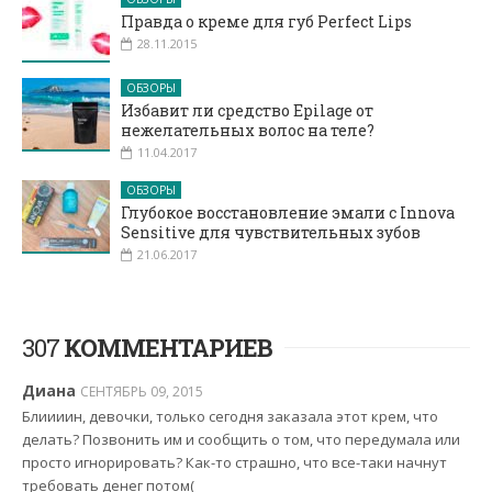
Правда о креме для губ Perfect Lips
28.11.2015
ОБЗОРЫ
Избавит ли средство Epilage от
нежелательных волос на теле?
11.04.2017
ОБЗОРЫ
Глубокое восстановление эмали с Innova
Sensitive для чувствительных зубов
21.06.2017
307
КОММЕНТАРИЕВ
Диана
СЕНТЯБРЬ 09, 2015
Блиииин, девочки, только сегодня заказала этот крем, что
делать? Позвонить им и сообщить о том, что передумала или
просто игнорировать? Как-то страшно, что все-таки начнут
требовать денег потом(