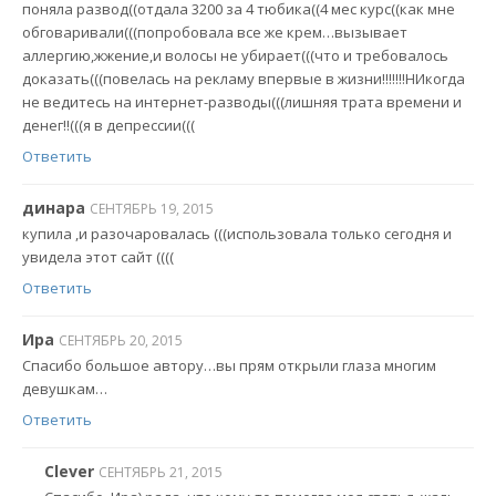
поняла развод((отдала 3200 за 4 тюбика((4 мес курс((как мне
обговаривали(((попробовала все же крем…вызывает
аллергию,жжение,и волосы не убирает(((что и требовалось
доказать(((повелась на рекламу впервые в жизни!!!!!!!НИкогда
не ведитесь на интернет-разводы(((лишняя трата времени и
денег!!(((я в депрессии(((
Ответить
динара
СЕНТЯБРЬ 19, 2015
купила ,и разочаровалась (((использовала только сегодня и
увидела этот сайт ((((
Ответить
Ира
СЕНТЯБРЬ 20, 2015
Спасибо большое автору…вы прям открыли глаза многим
девушкам…
Ответить
Clever
СЕНТЯБРЬ 21, 2015