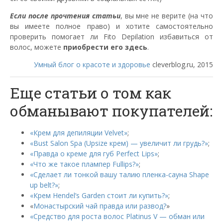
Если после прочтения статьи
, вы мне не верите (на что
вы имеете полное право) и хотите самостоятельно
проверить помогает ли Fito Depilation избавиться от
волос, можете
приобрести его здесь
.
Умный блог о красоте и здоровье
cleverblog.ru, 2015
Еще статьи о том как
обманывают покупателей:
«Крем для депиляции Velvet»
;
«Bust Salon Spa (Upsize крем) — увеличит ли грудь?»
;
«Правда о креме для губ Perfect Lips»
;
«Что же такое плампер Fullips?»
;
«Сделает ли тонкой вашу талию пленка-сауна Shape
up belt?»
;
«Крем Hendel’s Garden стоит ли купить?»
;
«
Монастырский чай правда или развод?
»
«Средство для роста волос Platinus V — обман или