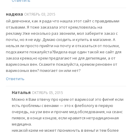
Ответить
надюха
ОКТЯБРЬ 03, 2015
ой девчонки, как я рада что нашла этот сайт с правдивыми
отзывами. Я тоже заказала этот крем,повелась на
рекламу.Уже несколько раз звонили, мол заберите заказ с
почты, но я не иду. Думаю сходить и купить в магазине. А
нельзя ли просто прийти на почту и отказаться от посылки,
подскажите пожалуйста?Видела еще один такой же сайт для
заказа крема,но крем предлагают не для депиляции, а от
варикозных вен. Скажите пожалуйста, кремом реновен от
варикозных вен? помогает он или нет?
Ответить
Наталья
ОКТЯБРЬ 05, 2015
Можно я Вам отвечу про крем от варикоза! это фигня! если
есть проблемы с венами — это к флебологу в первую
очередь, на узи вен и прочие мед.обследования, на сеанс
пиявок, в конце концов, если нравится нетрадиционная
медицина.
никакой крем не может проникнуть в вены! и тем более