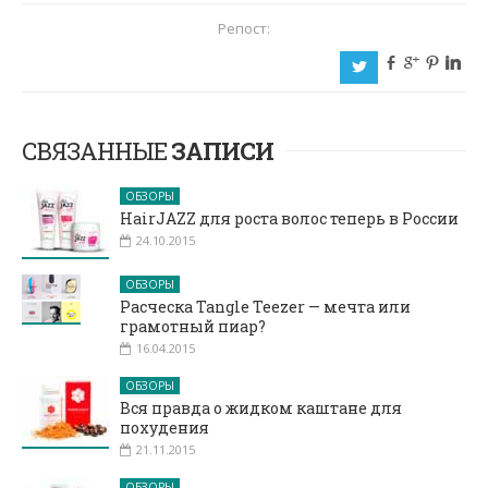
Репост:
b
c
d
j
a
СВЯЗАННЫЕ
ЗАПИСИ
ОБЗОРЫ
HairJAZZ для роста волос теперь в России
24.10.2015
ОБЗОРЫ
Расческа Tangle Teezer — мечта или
грамотный пиар?
16.04.2015
ОБЗОРЫ
Вся правда о жидком каштане для
похудения
21.11.2015
ОБЗОРЫ