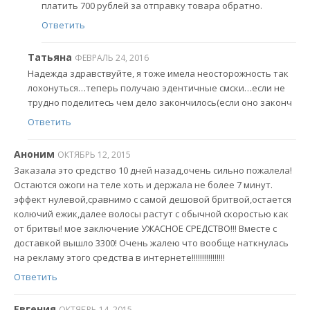
платить 700 рублей за отправку товара обратно.
Ответить
Татьяна
ФЕВРАЛЬ 24, 2016
Надежда здравствуйте, я тоже имела неосторожность так
лохонуться…теперь получаю эдентичные смски…если не
трудно поделитесь чем дело закончилось(если оно законч
Ответить
Аноним
ОКТЯБРЬ 12, 2015
Заказала это средство 10 дней назад,очень сильно пожалела!
Остаются ожоги на теле хоть и держала не более 7 минут.
эффект нулевой,сравнимо с самой дешовой бритвой,остается
колючий ежик,далее волосы растут с обычной скоростью как
от бритвы! мое заключение УЖАСНОЕ СРЕДСТВО!!! Вместе с
доставкой вышло 3300! Очень жалею что вообще наткнулась
на рекламу этого средства в интернете!!!!!!!!!!!!!!!!
Ответить
Евгения
ОКТЯБРЬ 14, 2015