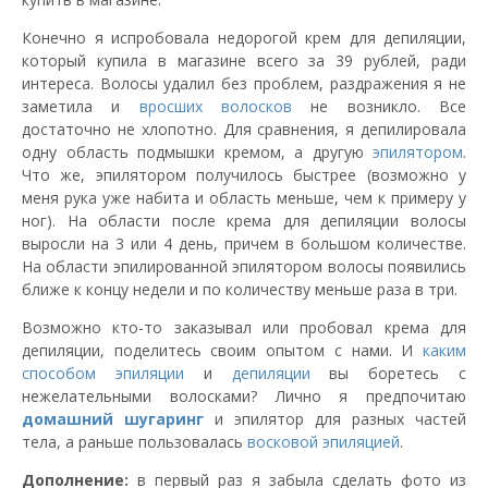
Конечно я испробовала недорогой крем для депиляции,
который купила в магазине всего за 39 рублей, ради
интереса. Волосы удалил без проблем, раздражения я не
заметила и
вросших волосков
не возникло. Все
достаточно не хлопотно. Для сравнения, я депилировала
одну область подмышки кремом, а другую
эпилятором
.
Что же, эпилятором получилось быстрее (возможно у
меня рука уже набита и область меньше, чем к примеру у
ног). На области после крема для депиляции волосы
выросли на 3 или 4 день, причем в большом количестве.
На области эпилированной эпилятором волосы появились
ближе к концу недели и по количеству меньше раза в три.
Возможно кто-то заказывал или пробовал крема для
депиляции, поделитесь своим опытом с нами. И
каким
способом эпиляции
и
депиляции
вы боретесь с
нежелательными волосками? Лично я предпочитаю
домашний
шугаринг
и эпилятор для разных частей
тела, а раньше пользовалась
восковой эпиляцией
.
Дополнение:
в первый раз я забыла сделать фото из