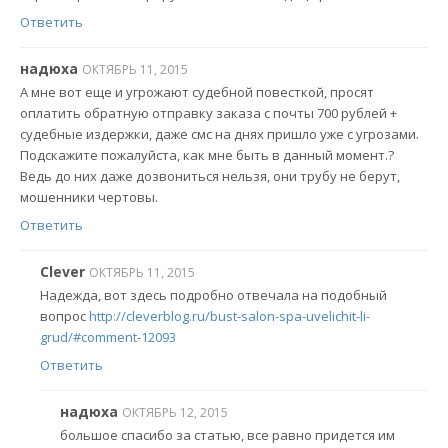
Ответить
надюха
ОКТЯБРЬ 11, 2015
А мне вот еще и угрожают судебной повесткой, просят
оплатить обратную отправку заказа с почты 700 рублей +
судебные издержки, даже смс на днях пришло уже с угрозами.
Подскажите пожалуйста, как мне быть в данный момент.?
Ведь до них даже дозвониться нельзя, они трубу не берут,
мошенники чертовы.
Ответить
Clever
ОКТЯБРЬ 11, 2015
Надежда, вот здесь подробно отвечала на подобный
вопрос
http://cleverblog.ru/bust-salon-spa-uvelichit-li-
grud/#comment-12093
Ответить
надюха
ОКТЯБРЬ 12, 2015
большое спасибо за статью, все равно придется им