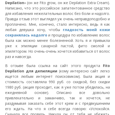
Depilation
» (он же Fito grow, он же Depilation Extra Cream).
Написано, что это российское запатентованное средство
для избавления нежелательных волос без боли и надолго.
Правда отзыв этот выглядел уж очень неправдоподобно и
проплачено. Мне, конечно, стало интересно, ведь я как
любая девушка хочу, чтобы
гладкость моей кожи
сохранялась надолго
и процедура по избавлению волос
была как можно менее болезненной. Хоть я и привыкла
уже к эпиляции сахарной пастой, фито смолой и
эпилятором. Но очень-очень хочется избавиться от волос
раз и навсегда.
В отзыве была ссылка на сайт этого продукта
Fito
Depilation для депиляции
(кому интересно сайт легко
ищется любым интернет поисковиком). Была акция и
стоимость составляла 990 руб. со скидкой, без скидки
1980 руб. (акция проходит, как я уже потом убедилась, на
ежедневной основе). Описано все довольно
привлекательно и заманчиво, так и хочется, не
раздумывая заказать себе этот крем и с предвкушением
его ждать. На что я себе всегда говорю: «Успокойся.
Сначала все проверь. Никуда он от тебя не убежит».