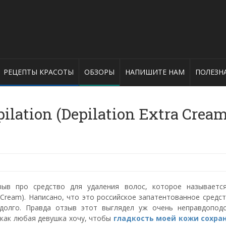
РЕЦЕПТЫ КРАСОТЫ
ОБЗОРЫ
НАПИШИТЕ НАМ
ПОЛЕЗН
lation (Depilation Extra Cream
зыв про средство для удаления волос, которое называетс
ra Cream). Написано, что это российское запатентованное средс
долго. Правда отзыв этот выглядел уж очень неправдопод
я как любая девушка хочу, чтобы
гладкость моей кожи сохра