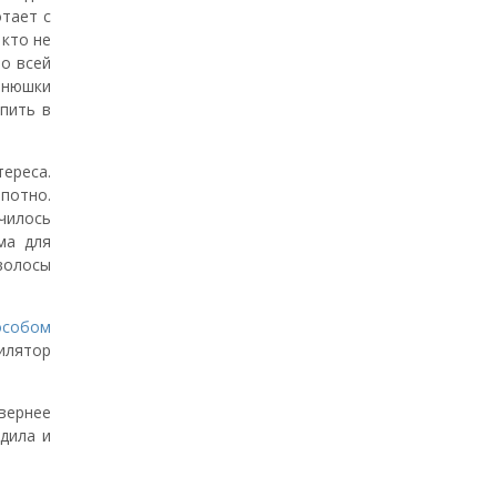
тает с
 кто не
о всей
енюшки
упить в
ереса.
потно.
чилось
ма для
 волосы
особом
илятор
вернее
дила и