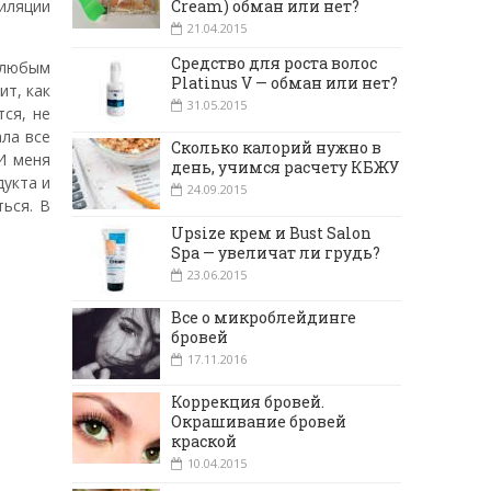
иляции
Cream) обман или нет?
21.04.2015
Средство для роста волос
 любым
Platinus V — обман или нет?
ит, как
31.05.2015
ся, не
ала все
Сколько калорий нужно в
И меня
день, учимся расчету КБЖУ
дукта и
24.09.2015
ься. В
Upsize крем и Bust Salon
Spa — увеличат ли грудь?
23.06.2015
Все о микроблейдинге
бровей
17.11.2016
Коррекция бровей.
Окрашивание бровей
краской
10.04.2015