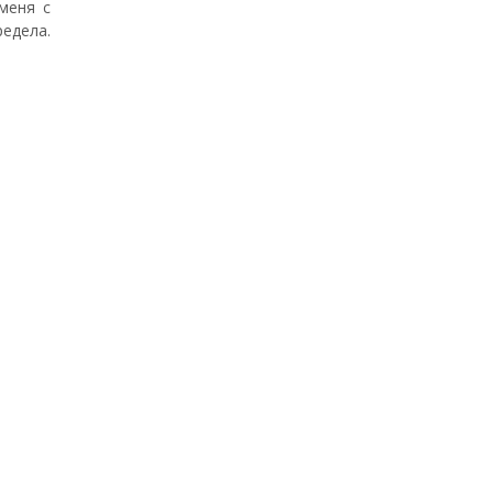
меня с
едела.