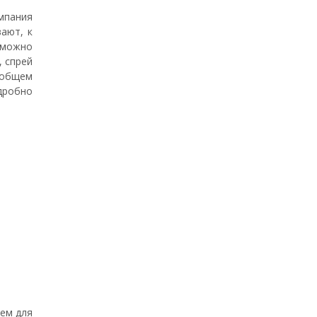
мпания
ают, к
о можно
, спрей
Вообщем
дробно
рем для