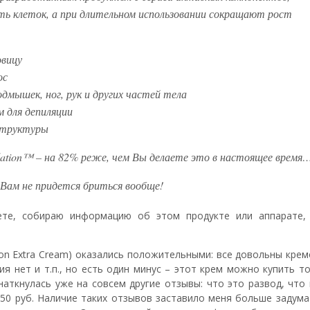
ь клеток, а при длительном использовании сокращают рост
овицу
ос
одмышек, ног, рук и других частей тела
м для депиляции
структуры
lation™ – на 82% реже, чем Вы делаете это в настоящее время
а Вам не придется бриться вообще!
нете, собираю информацию об этом продукте или аппарате,
ation Extra Cream) оказались положительными: все довольны кре
ия нет и т.п., но есть один минус – этот крем можно купить т
наткнулась уже на совсем другие отзывы: что это развод, что
за 50 руб. Наличие таких отзывов заставило меня больше задума