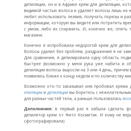
депиляции, он и в Африке крем для депиляции, ко
видимой частью волоса и удаляет волосы лишь на н
любит использовать лезвия, получать порезы и ра
информации, которую вы видите или потратить вре
с умом, либо их сохранить. И, конечно же, опять 
магазине.
Конечно я испробовала недорогой крем для депиля
Волосы удалил без проблем, раздражения я не за
Для сравнения, я депилировала одну область под
быстрее (возможно у меня рука уже набита и об
депиляции волосы выросли на 3 или 4 день, причем
появились ближе к концу недели и по количеству ме
Возможно кто-то заказывал или пробовал крема 
эпиляции
и
депиляции
вы боретесь с нежелательным
для разных частей тела, а раньше пользовалась
вос
Дополнение:
в первый раз я забыла сделать фот
депилятор крем от Фито Косметик. И кому не вери
сфотографировала)