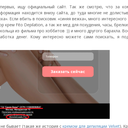
первых, ищу официальный сайт. Так же смотрю, что за ко
нформация находится внизу сайта, до туда многие не долистыв
а». Если вбить в поисковик «синяя вежка», много интересног
 крем Fito Depilation, а так же мед для похудения, часы, брелки
 кольца из фильма про хоббитов :)) и много другого барахла. 
работка денег. Кому интересно можете сами поискать, я по
 не бывает (такая же история с
кремом для депиляции Velvet
). К