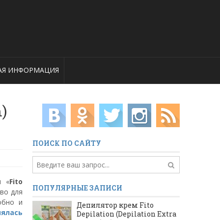
АЯ ИНФОРМАЦИЯ
)
ПОИСК ПО САЙТУ
я «
Fito
ПОПУЛЯРНЫЕ ЗАПИСИ
тво для
обно и
Депилятор крем Fito
нялась
Depilation (Depilation Extra