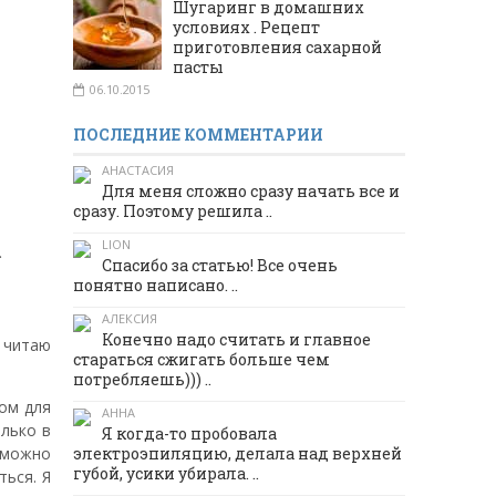
Шугаринг в домашних
условиях . Рецепт
приготовления сахарной
пасты
06.10.2015
ПОСЛЕДНИЕ КОММЕНТАРИИ
АНАСТАСИЯ
Для меня сложно сразу начать все и
сразу. Поэтому решила ..
LION
…
Спасибо за статью! Все очень
понятно написано. ..
АЛЕКСИЯ
Конечно надо считать и главное
 читаю
стараться сжигать больше чем
потребляешь))) ..
мом для
АННА
олько в
Я когда-то пробовала
 можно
электроэпиляцию, делала над верхней
губой, усики убирала. ..
ться. Я