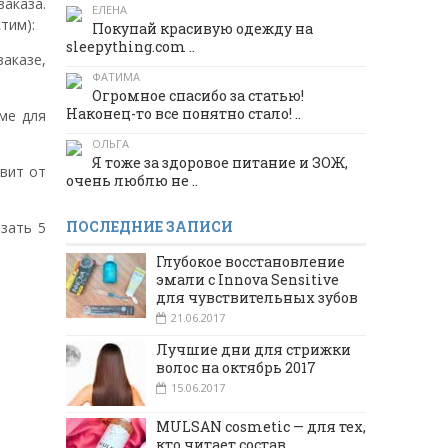
заказа.
ЕЛЕНА
тим):
Покупай красивую одежду на
sleepything.com ..
заказе,
ФАТИМА
Огромное спасибо за статью!
Наконец-то все понятно стало! ..
ме для
ОЛЬГА
Я тоже за здоровое питание и ЗОЖ,
авит от
очень люблю не ..
ПОСЛЕДНИЕ ЗАПИСИ
азать 5
Глубокое восстановление
эмали с Innova Sensitive
для чувствительных зубов
21.06.2017
Лучшие дни для стрижки
волос на октябрь 2017
15.06.2017
MULSAN cosmetic — для тех,
кто читает состав