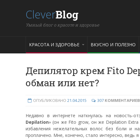
Clever
Blog
Умный блог о красоте и здоровье
КРАСОТА И ЗДОРОВЬЕ
ВКУСНО И ПОЛЕЗНО
Депилятор крем Fito Depi
обман или нет?
ОПУБЛИКОВАНО
21.04.2015
307
КОММЕНТАРИЕВ
Недавно в интернете наткнулась на новость-от
Depilation
» (он же Fito grow, он же Depilation Ext
избавления нежелательных волос без боли и на
проплачено. Мне, конечно, стало интересно, ведь 