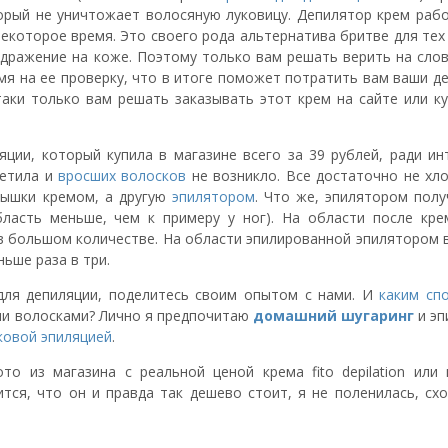
торый не уничтожает волосяную луковицу. Депилятор крем рабо
екоторое время. Это своего рода альтернатива бритве для тех
здражение на коже. Поэтому только вам решать верить на слов
мя на ее проверку, что в итоге поможет потратить вам ваши д
таки только вам решать заказывать этот крем на сайте или к
ции, который купила в магазине всего за 39 рублей, ради инт
метила и
вросших волосков
не возникло. Все достаточно не хло
мышки кремом, а другую
эпилятором
. Что же, эпилятором полу
ласть меньше, чем к примеру у ног). На области после кре
 в большом количестве. На области эпилированной эпилятором
ньше раза в три.
для депиляции, поделитесь своим опытом с нами. И
каким сп
и волосками? Лично я предпочитаю
домашний
шугаринг
и эп
ковой эпиляцией
.
о из магазина с реальной ценой крема fito depilation или 
тся, что он и правда так дешево стоит, я не поленилась, схо