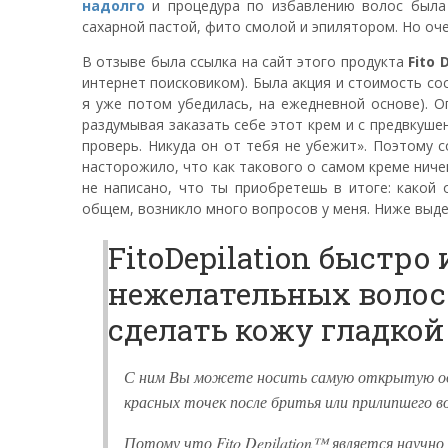
надолго
и процедура по избавлению волос была 
сахарной пастой, фито смолой и эпилятором. Но оче
В отзыве была ссылка на сайт этого продукта
Fito 
интернет поисковиком). Была акция и стоимость сост
я уже потом убедилась, на ежедневной основе). О
раздумывая заказать себе этот крем и с предвкушен
проверь. Никуда он от тебя не убежит». Поэтому 
насторожило, что как такового о самом креме ниче
не написано, что ты приобретешь в итоге: какой 
общем, возникло много вопросов у меня. Ниже выде
FitoDepilation быстро
нежелательных волос! 
сделать кожу гладкой
С ним Вы можете носить самую открытую оде
красных точек после бритья или прилипшего во
Потому что Fito Depilation™ является научн