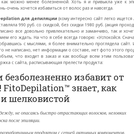
как можно менее болезненной. Хоть я и привыкла уже к эп
нь-очень хочется избавиться от волос раз и навсегда.
Depilation для депиляции
(кому интересно сайт легко ищется
авляла 990 руб. со скидкой, без скидки 1980 руб. (акция проход
писано все довольно привлекательно и заманчиво, так и хочет
ием его ждать. На что я себе всегда говорю: «Успокойся. Снач
собравшись с мыслями, я более внимательно проглядела сайт. 
го не написано, нет информации о составе, нет фото этого про
объем, что входит в заказ и как вообще всем этим пользоват
ржка с сайта, расписывающая прелести продукта:
 и безболезненно избавит от
FitoDepilation™ знает, как
 и шелковистой
жду, не опасаясь быстро отрастающих волосков, неловких
ска после эпиляции.
о разработанным продуктом с серией активных компонентов,