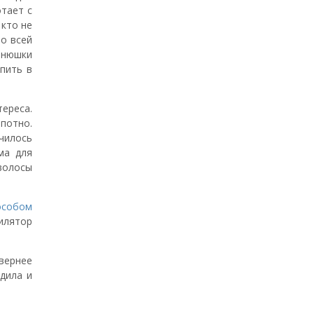
тает с
 кто не
о всей
енюшки
упить в
ереса.
потно.
чилось
ма для
 волосы
особом
илятор
вернее
дила и