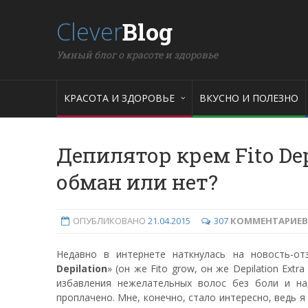
Clever
Blog
Умный блог о красоте и здоровье
КРАСОТА И ЗДОРОВЬЕ
ВКУСНО И ПОЛЕЗНО
Депилятор крем Fito Depi
обман или нет?
ОПУБЛИКОВАНО
21.04.2015
307
КОММЕНТАРИЕВ
Недавно в интернете наткнулась на новость-от
Depilation
» (он же Fito grow, он же Depilation Ext
избавления нежелательных волос без боли и на
проплачено. Мне, конечно, стало интересно, ведь 