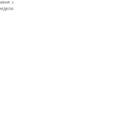
меня с
едела.