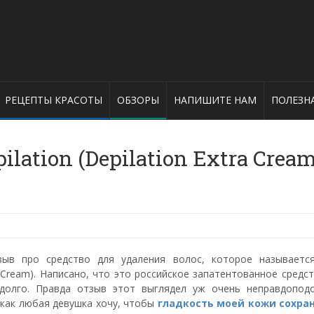
РЕЦЕПТЫ КРАСОТЫ
ОБЗОРЫ
НАПИШИТЕ НАМ
ПОЛЕЗН
lation (Depilation Extra Cream
зыв про средство для удаления волос, которое называетс
ra Cream). Написано, что это российское запатентованное средс
долго. Правда отзыв этот выглядел уж очень неправдопод
я как любая девушка хочу, чтобы
гладкость моей кожи сохра