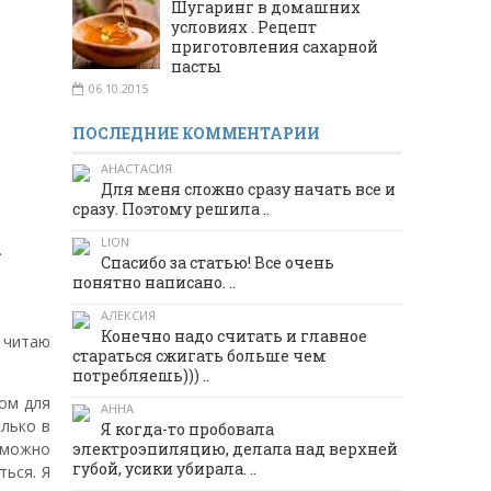
Шугаринг в домашних
условиях . Рецепт
приготовления сахарной
пасты
06.10.2015
ПОСЛЕДНИЕ КОММЕНТАРИИ
АНАСТАСИЯ
Для меня сложно сразу начать все и
сразу. Поэтому решила ..
LION
…
Спасибо за статью! Все очень
понятно написано. ..
АЛЕКСИЯ
Конечно надо считать и главное
 читаю
стараться сжигать больше чем
потребляешь))) ..
мом для
АННА
олько в
Я когда-то пробовала
 можно
электроэпиляцию, делала над верхней
губой, усики убирала. ..
ться. Я