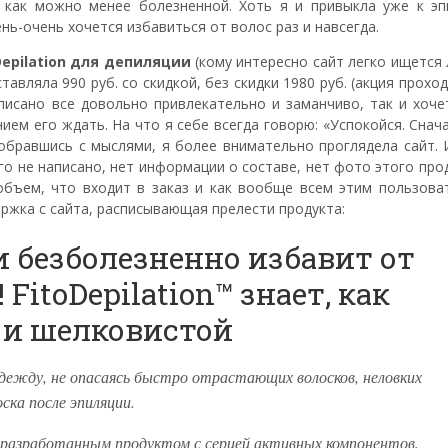
как можно менее болезненной. Хоть я и привыкла уже к эп
нь-очень хочется избавиться от волос раз и навсегда.
Depilation для депиляции
(кому интересно сайт легко ищется
авляла 990 руб. со скидкой, без скидки 1980 руб. (акция проход
писано все довольно привлекательно и заманчиво, так и хочет
ием его ждать. На что я себе всегда говорю: «Успокойся. Снач
собравшись с мыслями, я более внимательно проглядела сайт. 
го не написано, нет информации о составе, нет фото этого про
объем, что входит в заказ и как вообще всем этим пользоват
ржка с сайта, расписывающая прелести продукта:
 и безболезненно избавит от
FitoDepilation™ знает, как
 и шелковистой
жду, не опасаясь быстро отрастающих волосков, неловких
ска после эпиляции.
о разработанным продуктом с серией активных компонентов,