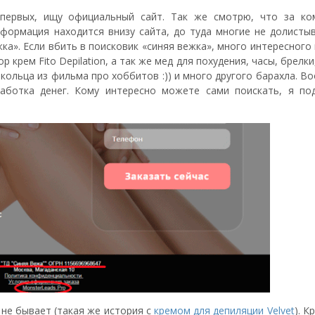
первых, ищу официальный сайт. Так же смотрю, что за ко
нформация находится внизу сайта, до туда многие не долистыв
а». Если вбить в поисковик «синяя вежка», много интересног
 крем Fito Depilation, а так же мед для похудения, часы, брелки
 кольца из фильма про хоббитов :)) и много другого барахла. 
работка денег. Кому интересно можете сами поискать, я по
 не бывает (такая же история с
кремом для депиляции Velvet
). К