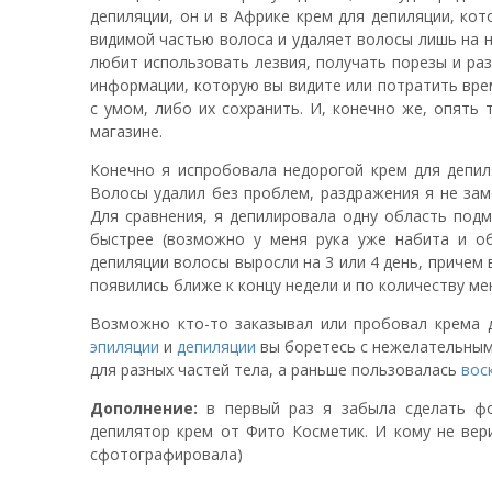
депиляции, он и в Африке крем для депиляции, ко
видимой частью волоса и удаляет волосы лишь на н
любит использовать лезвия, получать порезы и ра
информации, которую вы видите или потратить вре
с умом, либо их сохранить. И, конечно же, опять 
магазине.
Конечно я испробовала недорогой крем для депиля
Волосы удалил без проблем, раздражения я не за
Для сравнения, я депилировала одну область под
быстрее (возможно у меня рука уже набита и об
депиляции волосы выросли на 3 или 4 день, причем
появились ближе к концу недели и по количеству ме
Возможно кто-то заказывал или пробовал крема 
эпиляции
и
депиляции
вы боретесь с нежелательным
для разных частей тела, а раньше пользовалась
вос
Дополнение:
в первый раз я забыла сделать фот
депилятор крем от Фито Косметик. И кому не вери
сфотографировала)