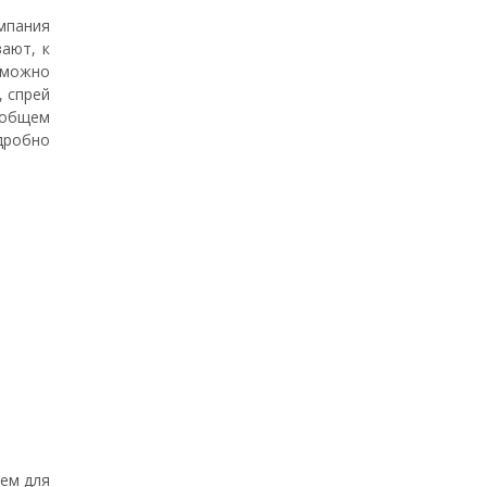
мпания
ают, к
о можно
, спрей
Вообщем
дробно
рем для