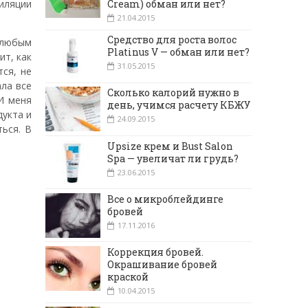
иляции
Cream) обман или нет?
21.04.2015
Средство для роста волос
 любым
Platinus V — обман или нет?
ит, как
31.05.2015
ся, не
ала все
Сколько калорий нужно в
И меня
день, учимся расчету КБЖУ
дукта и
24.09.2015
ься. В
Upsize крем и Bust Salon
Spa — увеличат ли грудь?
23.06.2015
Все о микроблейдинге
бровей
17.11.2016
Коррекция бровей.
Окрашивание бровей
краской
10.04.2015