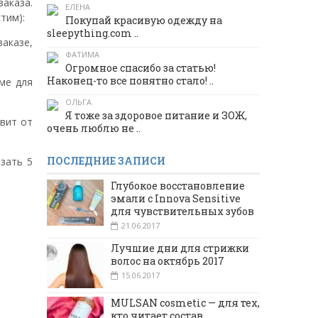
заказа.
ЕЛЕНА
тим):
Покупай красивую одежду на
sleepything.com ..
заказе,
ФАТИМА
Огромное спасибо за статью!
Наконец-то все понятно стало! ..
ме для
ОЛЬГА
Я тоже за здоровое питание и ЗОЖ,
авит от
очень люблю не ..
ПОСЛЕДНИЕ ЗАПИСИ
азать 5
Глубокое восстановление
эмали с Innova Sensitive
для чувствительных зубов
21.06.2017
Лучшие дни для стрижки
волос на октябрь 2017
15.06.2017
MULSAN cosmetic — для тех,
кто читает состав