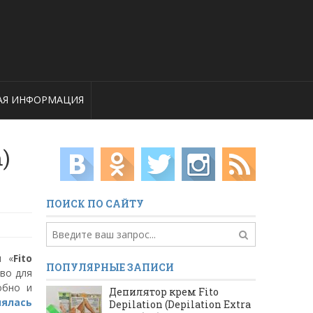
АЯ ИНФОРМАЦИЯ
)
ПОИСК ПО САЙТУ
я «
Fito
ПОПУЛЯРНЫЕ ЗАПИСИ
тво для
обно и
Депилятор крем Fito
нялась
Depilation (Depilation Extra