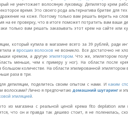
торый не уничтожает волосяную луковицу. Депилятор крем рабо
екоторое время. Это своего рода альтернатива бритве для тех
здражение на коже. Поэтому только вам решать верить на слов
мя на ее проверку, что в итоге поможет потратить вам ваши д
таки только вам решать заказывать этот крем на сайте или к
ции, который купила в магазине всего за 39 рублей, ради инт
метила и
вросших волосков
не возникло. Все достаточно не хло
мышки кремом, а другую
эпилятором
. Что же, эпилятором полу
ласть меньше, чем к примеру у ног). На области после кре
 в большом количестве. На области эпилированной эпилятором
ньше раза в три.
для депиляции, поделитесь своим опытом с нами. И
каким сп
и волосками? Лично я предпочитаю
домашний
шугаринг
и эп
ковой эпиляцией
.
о из магазина с реальной ценой крема fito depilation или 
тся, что он и правда так дешево стоит, я не поленилась, схо