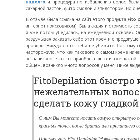
надолго
и процедура по избавлению волос была 
сахарной пастой, фито смолой и эпилятором. Но оче
В отзыве была ссылка на сайт этого продукта
Fito 
интернет поисковиком). Была акция и стоимость сост
я уже потом убедилась, на ежедневной основе). О
раздумывая заказать себе этот крем и с предвкушен
проверь. Никуда он от тебя не убежит». Поэтому 
насторожило, что как такового о самом креме ниче
не написано, что ты приобретешь в итоге: какой 
общем, возникло много вопросов у меня. Ниже выде
FitoDepilation быстро
нежелательных волос! 
сделать кожу гладкой
С ним Вы можете носить самую открытую оде
красных точек после бритья или прилипшего во
Потому что Fito Depilation™ является научн