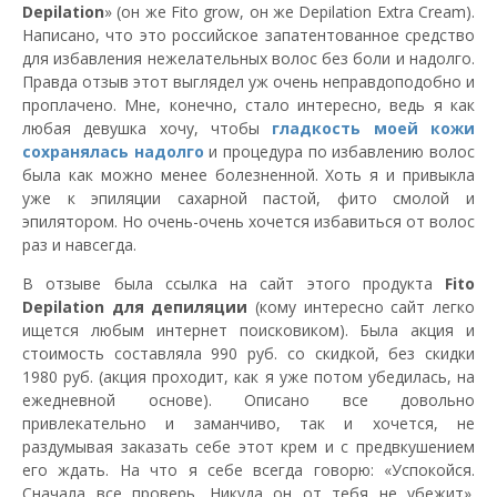
Depilation
» (он же Fito grow, он же Depilation Extra Cream).
Написано, что это российское запатентованное средство
для избавления нежелательных волос без боли и надолго.
Правда отзыв этот выглядел уж очень неправдоподобно и
проплачено. Мне, конечно, стало интересно, ведь я как
любая девушка хочу, чтобы
гладкость моей кожи
сохранялась надолго
и процедура по избавлению волос
была как можно менее болезненной. Хоть я и привыкла
уже к эпиляции сахарной пастой, фито смолой и
эпилятором. Но очень-очень хочется избавиться от волос
раз и навсегда.
В отзыве была ссылка на сайт этого продукта
Fito
Depilation для депиляции
(кому интересно сайт легко
ищется любым интернет поисковиком). Была акция и
стоимость составляла 990 руб. со скидкой, без скидки
1980 руб. (акция проходит, как я уже потом убедилась, на
ежедневной основе). Описано все довольно
привлекательно и заманчиво, так и хочется, не
раздумывая заказать себе этот крем и с предвкушением
его ждать. На что я себе всегда говорю: «Успокойся.
Сначала все проверь. Никуда он от тебя не убежит».