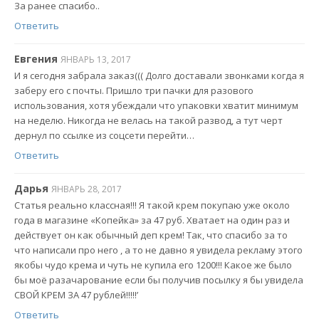
За ранее спасибо..
Ответить
Евгения
ЯНВАРЬ 13, 2017
И я сегодня забрала заказ((( Долго доставали звонками когда я
заберу его с почты. Пришло три пачки для разового
использования, хотя убеждали что упаковки хватит минимум
на неделю. Никогда не велась на такой развод, а тут черт
дернул по ссылке из соцсети перейти…
Ответить
Дарья
ЯНВАРЬ 28, 2017
Статья реально классная!!! Я такой крем покупаю уже около
года в магазине «Копейка» за 47 руб. Хватает на один раз и
действует он как обычный деп крем! Так, что спасибо за то
что написали про него , а то не давно я увидела рекламу этого
якобы чудо крема и чуть не купила его 1200!!! Какое же было
бы моё разачарование если бы получив посылку я бы увидела
СВОЙ КРЕМ ЗА 47 рублей!!!!!’
Ответить