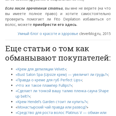
Если после прочтения статьи
, вы мне не верите (на что
вы имеете полное право) и хотите самостоятельно
проверить помогает ли Fito Depilation избавиться от
волос, можете
приобрести его здесь
.
Умный блог о красоте и здоровье
cleverblog.ru, 2015
Еще статьи о том как
обманывают покупателей:
«Крем для депиляции Velvet»
;
«Bust Salon Spa (Upsize крем) — увеличит ли грудь?»
;
«Правда о креме для губ Perfect Lips»
;
«Что же такое плампер Fullips?»
;
«Сделает ли тонкой вашу талию пленка-сауна Shape
up belt?»
;
«Крем Hendel’s Garden стоит ли купить?»
;
«
Монастырский чай правда или развод?
»
«Средство для роста волос Platinus V — обман или