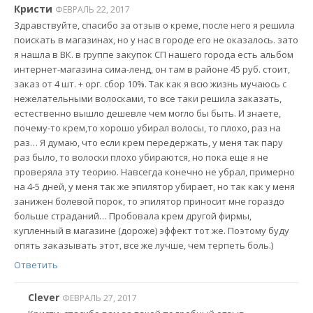
Кристи
ФЕВРАЛЬ 22, 2017
Здравствуйте, спасибо за отзыв о креме, после него я решила
поискать в магазинах, но у нас в городе его не оказалось. зато
я нашла в ВК. в группе закупок СП нашего города есть альбом
интернет-магазина сима-ленд, он там в районе 45 руб. стоит,
заказ от 4 шт. + орг. сбор 10%. Так как я всю жизнь мучаюсь с
нежелательными волосками, то все таки решила заказать,
естественно вышло дешевле чем могло бы быть. И знаете,
почему-то крем,то хорошо убирал волосы, то плохо, раз на
раз… Я думаю, что если крем передержать, у меня так пару
раз было, то волоски плохо убираются, но пока еще я не
проверяла эту теорию. Навсегда конечно не убрал, примерно
на 4-5 дней, у меня так же эпилятор убирает, но так как у меня
занижен болевой порок, то эпилятор приносит мне гораздо
больше страданий… Пробовала крем другой фирмы,
купленный в магазине (дороже) эффект тот же. Поэтому буду
опять заказывать этот, все же лучше, чем терпеть боль.)
Ответить
Clever
ФЕВРАЛЬ 27, 2017