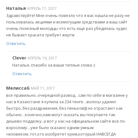
Наталья
АПРЕЛЬ 17, 2017
Здравствуйте! Мне очень повезло что я вас нашла не разу не
пользовалась акциями и всемогущим средствами а ваш сайт
очень полезный молодцы что есть еще раз убедилась чудес
не бывает красата требует жертв
Ответить
Clever
АПРЕЛЬ 19, 2017
Наталья, спасибо за ваши теплые слова :)
Ответить
МелиссаG
МАЙ 11, 2017
все правильно..очередной развод…сам по себе в магазине у
нас в Казахстане я купила за 234 тенге…волосы удалил
быстро..без раздражения..без пеньков))) но отрастают как
обычно…конечно,нам могут сказать вы покупаете так
дешево подделку..а вот у нас на официальном сайте все по-
взрослому…уже было сказано одним умным
человеком..тот,кто изобретет крем,который НАВСЕГДА