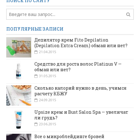
ПОИСК ПО САЙТУ
ПОПУЛЯРНЫЕ ЗАПИСИ
Депилятор крем Fito Depilation
(Depilation Extra Cream) обман или нет?
21.04.2015
Средство для роста волос Platinus V —
обман или нет?
31.05.2015
Сколько калорий нужно в день, учимся
расчету КБЖУ
24.09.2015
Upsize крем и Bust Salon Spa — увеличат
ли грудь?
23.06.2015
Все о микроблейдинге бровей