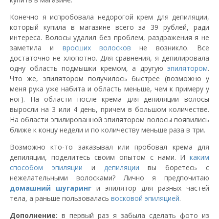
Конечно я испробовала недорогой крем для депиляции,
который купила в магазине всего за 39 рублей, ради
интереса. Волосы удалил без проблем, раздражения я не
заметила и
вросших волосков
не возникло. Все
достаточно не хлопотно. Для сравнения, я депилировала
одну область подмышки кремом, а другую
эпилятором
.
Что же, эпилятором получилось быстрее (возможно у
меня рука уже набита и область меньше, чем к примеру у
ног). На области после крема для депиляции волосы
выросли на 3 или 4 день, причем в большом количестве.
На области эпилированной эпилятором волосы появились
ближе к концу недели и по количеству меньше раза в три.
Возможно кто-то заказывал или пробовал крема для
депиляции, поделитесь своим опытом с нами. И
каким
способом эпиляции
и
депиляции
вы боретесь с
нежелательными волосками? Лично я предпочитаю
домашний
шугаринг
и эпилятор для разных частей
тела, а раньше пользовалась
восковой эпиляцией
.
Дополнение:
в первый раз я забыла сделать фото из