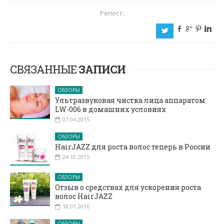
Репост:
b
c
d
j
a
СВЯЗАННЫЕ
ЗАПИСИ
ОБЗОРЫ
Ультразвуковая чистка лица аппаратом
LW-006 в домашних условиях
07.04.2015
ОБЗОРЫ
HairJAZZ для роста волос теперь в России
24.10.2015
ОБЗОРЫ
Отзыв о средствах для ускорения роста
волос HairJAZZ
18.01.2016
ОБЗОРЫ