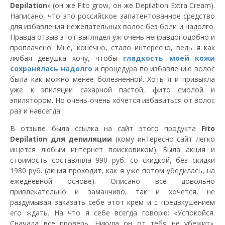
Depilation
» (он же Fito grow, он же Depilation Extra Cream).
Написано, что это российское запатентованное средство
для избавления нежелательных волос без боли и надолго.
Правда отзыв этот выглядел уж очень неправдоподобно и
проплачено. Мне, конечно, стало интересно, ведь я как
любая девушка хочу, чтобы
гладкость моей кожи
сохранялась надолго
и процедура по избавлению волос
была как можно менее болезненной. Хоть я и привыкла
уже к эпиляции сахарной пастой, фито смолой и
эпилятором. Но очень-очень хочется избавиться от волос
раз и навсегда.
В отзыве была ссылка на сайт этого продукта
Fito
Depilation для депиляции
(кому интересно сайт легко
ищется любым интернет поисковиком). Была акция и
стоимость составляла 990 руб. со скидкой, без скидки
1980 руб. (акция проходит, как я уже потом убедилась, на
ежедневной основе). Описано все довольно
привлекательно и заманчиво, так и хочется, не
раздумывая заказать себе этот крем и с предвкушением
его ждать. На что я себе всегда говорю: «Успокойся.
Сначала все проверь. Никуда он от тебя не убежит».