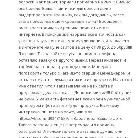
волоски, как пеньки торчали примерно на 2мм!!!! Сильно
все болело. Взяла я щипчики для волос и долго
выдергивала эти «пеньки», как вы догадались, после
этого появились еще и кровавые точки! Вообщем, я
очень расстроилась и решила поискать его в
интернете. В поисковике набрала все в точности, как
указано на упаковке и к моему удивлению, я нашла его
в интернете на куче сайтов за цену от 39 руб. до 50руб!!!!
Я в шоке. Т.к. на сайте не указан номер телефона,
оставляю заявку от другого имени. Перезванивают. Я
требую разговора с руководителем. Мне дают
поговорить только с какиим-то старшим менеджером. Я
сказала ему что я думаю о них и о их продукте. На это он
мне ответил, что я заказывала не на их сайте и
предложил сделать заказ!!!! Девочки, милые!!!! Сайт у них
не один. У меня есть фотоотчет всей моей мучительной
процедуры и фото этого чудо- продукта. Если кому
интересно, пишите на почту или в вк.
https://vk.com/id9348165 Аля Забазнова. Вышлю фото.
Такого развода я еще не встречала и я ооочень
расстроена. А положительные отзывы, я думаю, они
сами пишут. Когда они перезванивают, слышно, что на