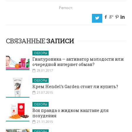
Репост:
b
c
d
j
a
СВЯЗАННЫЕ
ЗАПИСИ
ОБЗОРЫ
Гиалуроника — активатор молодости или
очередной интернет обман?
28.01.2017
ОБЗОРЫ
Крем Hendel’s Garden стоит ли купить?
21.07.2015
ОБЗОРЫ
Вся правда о жидком каштане для
похудения
21.11.2015
ОБЗОРЫ