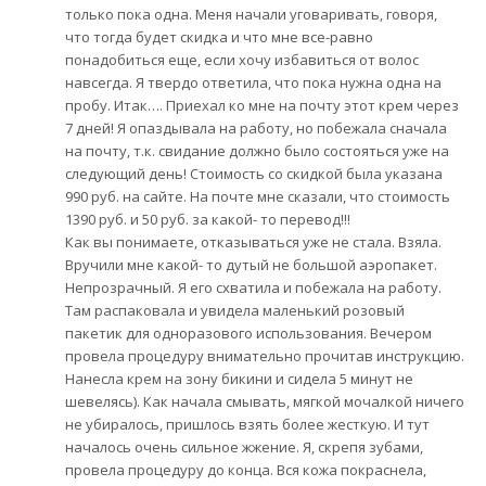
только пока одна. Меня начали уговаривать, говоря,
что тогда будет скидка и что мне все-равно
понадобиться еще, если хочу избавиться от волос
навсегда. Я твердо ответила, что пока нужна одна на
пробу. Итак…. Приехал ко мне на почту этот крем через
7 дней! Я опаздывала на работу, но побежала сначала
на почту, т.к. свидание должно было состояться уже на
следующий день! Стоимость со скидкой была указана
990 руб. на сайте. На почте мне сказали, что стоимость
1390 руб. и 50 руб. за какой- то перевод!!!
Как вы понимаете, отказываться уже не стала. Взяла.
Вручили мне какой- то дутый не большой аэропакет.
Непрозрачный. Я его схватила и побежала на работу.
Там распаковала и увидела маленький розовый
пакетик для одноразового использования. Вечером
провела процедуру внимательно прочитав инструкцию.
Нанесла крем на зону бикини и сидела 5 минут не
шевелясь). Как начала смывать, мягкой мочалкой ничего
не убиралось, пришлось взять более жесткую. И тут
началось очень сильное жжение. Я, скрепя зубами,
провела процедуру до конца. Вся кожа покраснела,