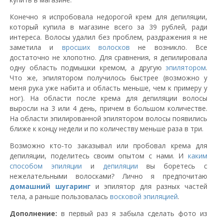
Конечно я испробовала недорогой крем для депиляции,
который купила в магазине всего за 39 рублей, ради
интереса. Волосы удалил без проблем, раздражения я не
заметила и
вросших волосков
не возникло. Все
достаточно не хлопотно. Для сравнения, я депилировала
одну область подмышки кремом, а другую
эпилятором
.
Что же, эпилятором получилось быстрее (возможно у
меня рука уже набита и область меньше, чем к примеру у
ног). На области после крема для депиляции волосы
выросли на 3 или 4 день, причем в большом количестве.
На области эпилированной эпилятором волосы появились
ближе к концу недели и по количеству меньше раза в три.
Возможно кто-то заказывал или пробовал крема для
депиляции, поделитесь своим опытом с нами. И
каким
способом эпиляции
и
депиляции
вы боретесь с
нежелательными волосками? Лично я предпочитаю
домашний
шугаринг
и эпилятор для разных частей
тела, а раньше пользовалась
восковой эпиляцией
.
Дополнение:
в первый раз я забыла сделать фото из