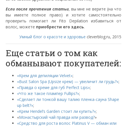
Если после прочтения статьи
, вы мне не верите (на что
вы имеете полное право) и хотите самостоятельно
проверить помогает ли Fito Depilation избавиться от
волос, можете
приобрести его здесь
.
Умный блог о красоте и здоровье
cleverblog.ru, 2015
Еще статьи о том как
обманывают покупателей:
«Крем для депиляции Velvet»
;
«Bust Salon Spa (Upsize крем) — увеличит ли грудь?»
;
«Правда о креме для губ Perfect Lips»
;
«Что же такое плампер Fullips?»
;
«Сделает ли тонкой вашу талию пленка-сауна Shape
up belt?»
;
«Крем Hendel’s Garden стоит ли купить?»
;
«
Монастырский чай правда или развод?
»
«Средство для роста волос Platinus V — обман или