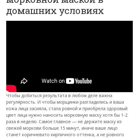
домашних условиях
Чтобы добиться результата в любом деле важна
регулярность. И чтобы морщинки разгладились и ваша
кожа лица засияла, стала ровной и приобрела здоровый
цвет лица нужно наносить морковную маску хотя бы 1-2
раза в неделю. Самое главное — не держите маску из
свежей моркови больше 15 минут, иначе ваше лицо
станет коричневато кирпичного оттенка, а не ровного