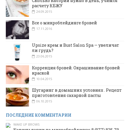
Сколько калорий нужно в день, учимся
расчету КБЖУ
24.09.2015
Все о микроблейдинге бровей
17.11.2016
Upsize крем и Bust Salon Spa — увеличат
ли грудь?
23.06.2015
Коррекция бровей. Окрашивание бровей
краской
10.04.2015
Шугаринг в домашних условиях . Рецепт
приготовления сахарной пасты
06.10.2015
ПОСЛЕДНИЕ КОММЕНТАРИИ
WAKE UP BROWS
Консультации по микроблейдингу: 8 (977) 825-79-